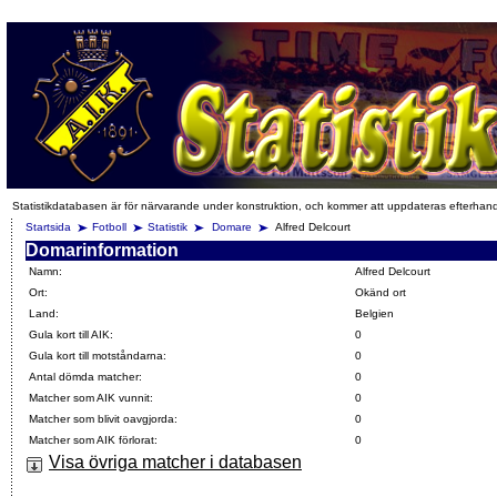
Statistikdatabasen är för närvarande under konstruktion, och kommer att uppdateras efterhan
Startsida
Fotboll
Statistik
Domare
Alfred Delcourt
Domarinformation
Namn:
Alfred Delcourt
Ort:
Okänd ort
Land:
Belgien
Gula kort till AIK:
0
Gula kort till motståndarna:
0
Antal dömda matcher:
0
Matcher som AIK vunnit:
0
Matcher som blivit oavgjorda:
0
Matcher som AIK förlorat:
0
Visa övriga matcher i databasen