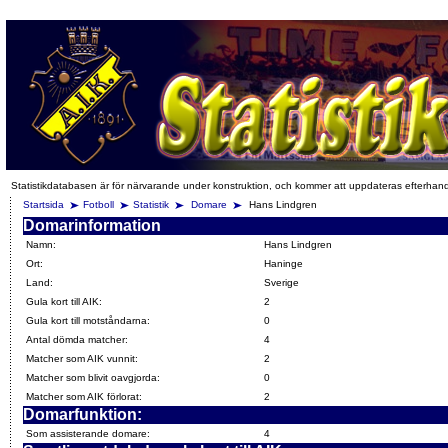
Statistikdatabasen är för närvarande under konstruktion, och kommer att uppdateras efterhan
Startsida
Fotboll
Statistik
Domare
Hans Lindgren
Domarinformation
Namn:
Hans Lindgren
Ort:
Haninge
Land:
Sverige
Gula kort till AIK:
2
Gula kort till motståndarna:
0
Antal dömda matcher:
4
Matcher som AIK vunnit:
2
Matcher som blivit oavgjorda:
0
Matcher som AIK förlorat:
2
Domarfunktion:
Som assisterande domare:
4