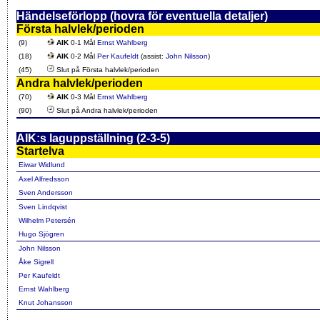
Händelseförlopp (hovra för eventuella detaljer)
Första halvlek/perioden
(9)
AIK
0-1 Mål
Ernst Wahlberg
(18)
AIK
0-2 Mål
Per Kaufeldt
(assist:
John Nilsson
)
(45)
Slut på Första halvlek/perioden
Andra halvlek/perioden
(70)
AIK
0-3 Mål
Ernst Wahlberg
(90)
Slut på Andra halvlek/perioden
AIK:s laguppställning (2-3-5)
Startelva
Eiwar Widlund
Axel Alfredsson
Sven Andersson
Sven Lindqvist
Wilhelm Petersén
Hugo Sjögren
John Nilsson
Åke Sigrell
Per Kaufeldt
Ernst Wahlberg
Knut Johansson