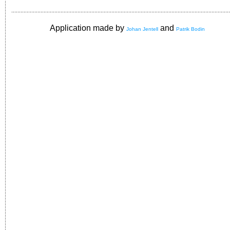
Application made by
and
Johan Jentell
Patrik Bodin