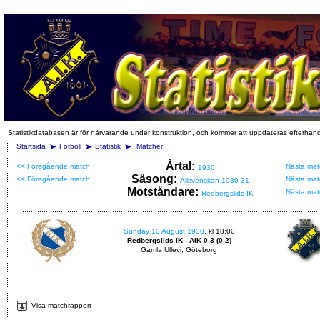
Statistikdatabasen är för närvarande under konstruktion, och kommer att uppdateras efterhan
Startsida
Fotboll
Statistik
Matcher
Årtal:
<< Föregående match
Nästa mat
1930
Säsong:
<< Föregående match
Nästa mat
Allsvenskan 1930-31
Motståndare:
Nästa mat
Redbergslids IK
Sunday 10 August 1930
, kl 18:00
Redbergslids IK - AIK 0-3 (0-2)
Gamla Ullevi, Göteborg
Visa matchrapport