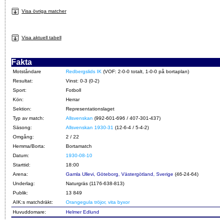
Visa övriga matcher
Visa aktuell tabell
Fakta
Motståndare
Redbergslids IK
(VOF: 2-0-0 totalt, 1-0-0 på bortaplan)
Resultat:
Vinst: 0-3 (0-2)
Sport:
Fotboll
Kön:
Herrar
Sektion:
Representationslaget
Typ av match:
Allsvenskan
(992-601-696 / 407-301-437)
Säsong:
Allsvenskan 1930-31
(12-6-4 / 5-4-2)
Omgång:
2 / 22
Hemma/Borta:
Bortamatch
Datum:
1930-08-10
Starttid:
18:00
Arena:
Gamla Ullevi, Göteborg, Västergötland, Sverige
(46-24-64)
Underlag:
Naturgräs (1176-638-813)
Publik:
13 849
AIK:s matchdräkt:
Orangegula tröjor, vita byxor
Huvuddomare:
Helmer Edlund