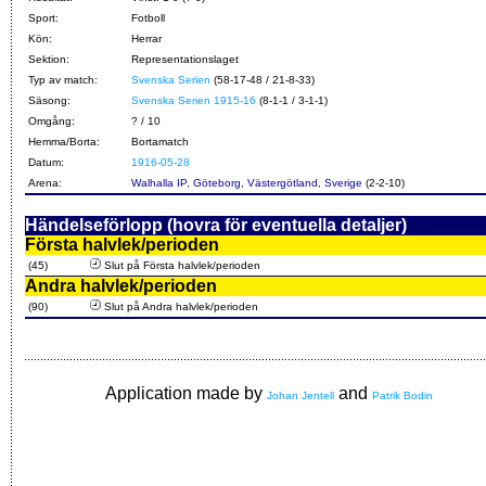
Sport:
Fotboll
Kön:
Herrar
Sektion:
Representationslaget
Typ av match:
Svenska Serien
(58-17-48 / 21-8-33)
Säsong:
Svenska Serien 1915-16
(8-1-1 / 3-1-1)
Omgång:
? / 10
Hemma/Borta:
Bortamatch
Datum:
1916-05-28
Arena:
Walhalla IP, Göteborg, Västergötland, Sverige
(2-2-10)
Händelseförlopp (hovra för eventuella detaljer)
Första halvlek/perioden
(45)
Slut på Första halvlek/perioden
Andra halvlek/perioden
(90)
Slut på Andra halvlek/perioden
Application made by
and
Johan Jentell
Patrik Bodin