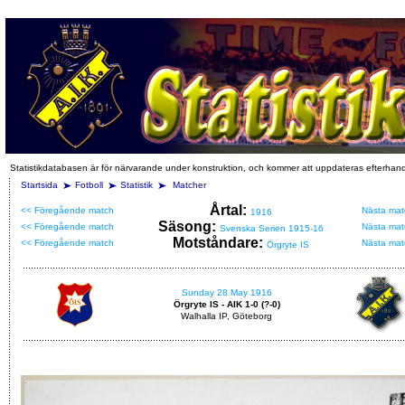
Statistikdatabasen är för närvarande under konstruktion, och kommer att uppdateras efterhan
Startsida
Fotboll
Statistik
Matcher
Årtal:
<< Föregående match
Nästa mat
1916
Säsong:
<< Föregående match
Nästa mat
Svenska Serien 1915-16
Motståndare:
<< Föregående match
Nästa mat
Örgryte IS
Sunday 28 May 1916
Örgryte IS - AIK 1-0 (?-0)
Walhalla IP, Göteborg