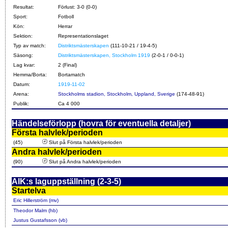
Resultat:
Förlust: 3-0 (0-0)
Sport:
Fotboll
Kön:
Herrar
Sektion:
Representationslaget
Typ av match:
Distriktsmästerskapen
(111-10-21 / 19-4-5)
Säsong:
Distriktsmästerskapen, Stockholm 1919
(2-0-1 / 0-0-1)
Lag kvar:
2 (Final)
Hemma/Borta:
Bortamatch
Datum:
1919-11-02
Arena:
Stockholms stadion, Stockholm, Uppland, Sverige
(174-48-91)
Publik:
Ca 4 000
Händelseförlopp (hovra för eventuella detaljer)
Första halvlek/perioden
(45)
Slut på Första halvlek/perioden
Andra halvlek/perioden
(90)
Slut på Andra halvlek/perioden
AIK:s laguppställning (2-3-5)
Startelva
Eric Hillerström (mv)
Theodor Malm (hb)
Justus Gustafsson (vb)