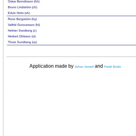
Oskar Berndtsson (hh)
Bruno Lindström (ch)
Edvin Holm (vh)
Rune Bergström (hy)
Valfrid Gunnarsson (hi)
Helmer Svedberg (c)
Herbert Ohlsson (vi)
Thore Sundberg (vy)
Application made by
and
Johan Jentell
Patrik Bodin