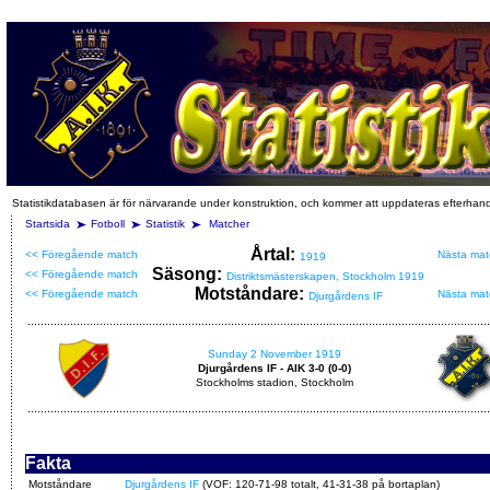
Statistikdatabasen är för närvarande under konstruktion, och kommer att uppdateras efterhan
Startsida
Fotboll
Statistik
Matcher
Årtal:
<< Föregående match
Nästa mat
1919
Säsong:
<< Föregående match
Distriktsmästerskapen, Stockholm 1919
Motståndare:
<< Föregående match
Nästa mat
Djurgårdens IF
Sunday 2 November 1919
Djurgårdens IF - AIK 3-0 (0-0)
Stockholms stadion, Stockholm
Fakta
Motståndare
Djurgårdens IF
(VOF: 120-71-98 totalt, 41-31-38 på bortaplan)