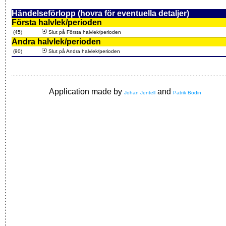
Händelseförlopp (hovra för eventuella detaljer)
Första halvlek/perioden
(45)
Slut på Första halvlek/perioden
Andra halvlek/perioden
(90)
Slut på Andra halvlek/perioden
Application made by
and
Johan Jentell
Patrik Bodin