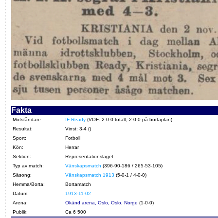
Fakta
Motståndare
IF Ready
(VOF: 2-0-0 totalt, 2-0-0 på bortaplan)
Resultat:
Vinst: 3-4 ()
Sport:
Fotboll
Kön:
Herrar
Sektion:
Representationslaget
Typ av match:
Vänskapsmatch
(396-90-186 / 265-53-105)
Säsong:
Vänskapsmatch 1913
(5-0-1 / 4-0-0)
Hemma/Borta:
Bortamatch
Datum:
1913-11-02
Arena:
Okänd arena, Oslo, Oslo, Norge
(1-0-0)
Publik:
Ca 6 500