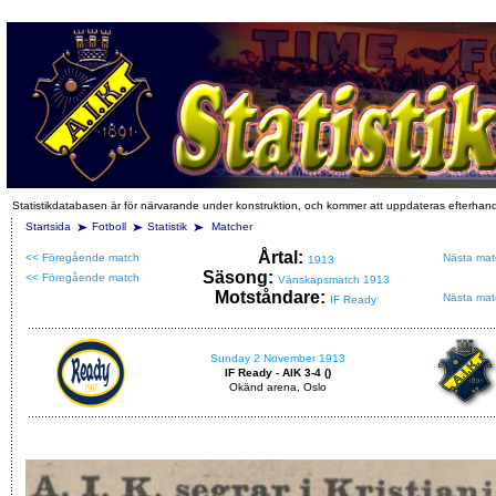
Statistikdatabasen är för närvarande under konstruktion, och kommer att uppdateras efterhan
Startsida
Fotboll
Statistik
Matcher
Årtal:
<< Föregående match
Nästa mat
1913
Säsong:
<< Föregående match
Vänskapsmatch 1913
Motståndare:
Nästa mat
IF Ready
Sunday 2 November 1913
IF Ready - AIK 3-4 ()
Okänd arena, Oslo