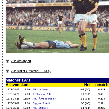
Visa årsrapport
Visa statistik (Matcher 1973%)
Matcher 1973
Allsvenskan
Hemmamatch i f
1973-04-17
19:00
AIK - IK Sirius
0-1 (0-0)
6 445
1973-04-23
17:00
IF Elfsborg - AIK
1-1 (0-1)
9 481
1973-04-28
15:00
AIK - Åtvidabergs FF
1-2 (0-1)
9 224
1973-05-07
19:00
Örgryte IS - AIK
2-0 (1-0)
7 521
1973-05-10
19:00
AIK - Östers IF
1-1 (0-1)
8 255