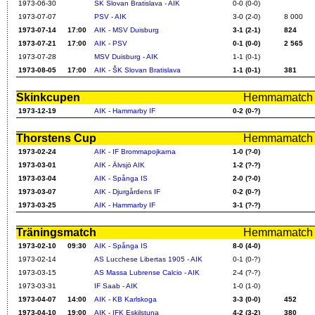
1973-06-30
ŠK Slovan Bratislava - AIK
0-0 (0-0)
1973-07-07
PSV - AIK
3-0 (2-0)
8 000
1973-07-14
17:00
AIK - MSV Duisburg
3-1 (2-1)
824
1973-07-21
17:00
AIK - PSV
0-1 (0-0)
2 565
1973-07-28
MSV Duisburg - AIK
1-1 (0-1)
1973-08-05
17:00
AIK - ŠK Slovan Bratislava
1-1 (0-1)
381
Skinkcupen
Hemmamatch i f
1973-12-19
AIK - Hammarby IF
0-2 (0-?)
Thorstens Cup
Hemmamatch i f
1973-02-24
AIK - IF Brommapojkarna
1-0 (?-0)
1973-03-01
AIK - Älvsjö AIK
1-2 (?-?)
1973-03-04
AIK - Spånga IS
2-0 (?-0)
1973-03-07
AIK - Djurgårdens IF
0-2 (0-?)
1973-03-25
AIK - Hammarby IF
3-1 (?-?)
Träningsmatch
Hemmamatch i f
1973-02-10
09:30
AIK - Spånga IS
8-0 (4-0)
1973-02-14
AS Lucchese Libertas 1905 - AIK
0-1 (0-?)
1973-03-15
AS Massa Lubrense Calcio - AIK
2-4 (?-?)
1973-03-31
IF Saab - AIK
1-0 (1-0)
1973-04-07
14:00
AIK - KB Karlskoga
3-3 (0-0)
452
1973-04-10
19:00
AIK - IFK Eskilstuna
4-2 (3-2)
380