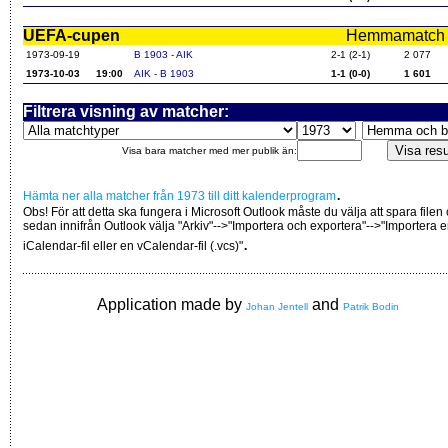
UEFA-cupen
Hemmamatch i f
1973-09-19
B 1903 - AIK
2-1 (2-1)
2 077
1973-10-03
19:00
AIK - B 1903
1-1 (0-0)
1 601
Filtrera visning av matcher:
Visa bara matcher med mer publik än:
.
Hämta ner alla matcher från 1973 till ditt kalenderprogram
Obs! För att detta ska fungera i Microsoft Outlook måste du välja att spara filen
sedan innifrån Outlook välja "Arkiv"-->"Importera och exportera"-->"Importera 
.
iCalendar-fil eller en vCalendar-fil (.vcs)"
Application made by
and
Johan Jentell
Patrik Bodin