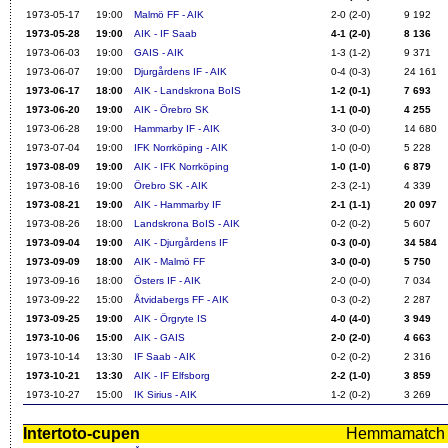
1973-05-17
19:00
Malmö FF - AIK
2-0 (2-0)
9 192
1973-05-28
19:00
AIK - IF Saab
4-1 (2-0)
8 136
1973-06-03
19:00
GAIS - AIK
1-3 (1-2)
9 371
1973-06-07
19:00
Djurgårdens IF - AIK
0-4 (0-3)
24 161
1973-06-17
18:00
AIK - Landskrona BoIS
1-2 (0-1)
7 693
1973-06-20
19:00
AIK - Örebro SK
1-1 (0-0)
4 255
1973-06-28
19:00
Hammarby IF - AIK
3-0 (0-0)
14 680
1973-07-04
19:00
IFK Norrköping - AIK
1-0 (0-0)
5 228
1973-08-09
19:00
AIK - IFK Norrköping
1-0 (1-0)
6 879
1973-08-16
19:00
Örebro SK - AIK
2-3 (2-1)
4 339
1973-08-21
19:00
AIK - Hammarby IF
2-1 (1-1)
20 097
1973-08-26
18:00
Landskrona BoIS - AIK
0-2 (0-2)
5 607
1973-09-04
19:00
AIK - Djurgårdens IF
0-3 (0-0)
34 584
1973-09-09
18:00
AIK - Malmö FF
3-0 (0-0)
5 750
1973-09-16
18:00
Östers IF - AIK
2-0 (0-0)
7 034
1973-09-22
15:00
Åtvidabergs FF - AIK
0-3 (0-2)
2 287
1973-09-25
19:00
AIK - Örgryte IS
4-0 (4-0)
3 949
1973-10-06
15:00
AIK - GAIS
2-0 (2-0)
4 663
1973-10-14
13:30
IF Saab - AIK
0-2 (0-2)
2 316
1973-10-21
13:30
AIK - IF Elfsborg
2-2 (1-0)
3 859
1973-10-27
15:00
IK Sirius - AIK
1-2 (0-2)
3 269
Intertoto-cupen
Hemmamatch i f