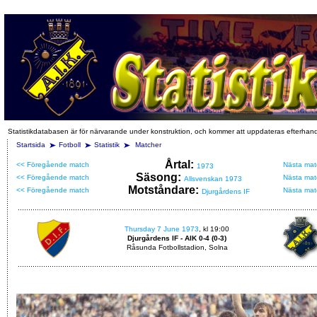
Statistikdatabasen är för närvarande under konstruktion, och kommer att uppdateras efterhan
Startsida
Fotboll
Statistik
Matcher
Årtal:
<< Föregående match
Nästa mat
1973
Säsong:
<< Föregående match
Nästa mat
Allsvenskan 1973
Motståndare:
<< Föregående match
Nästa mat
Djurgårdens IF
Thursday 7 June 1973
, kl 19:00
Djurgårdens IF - AIK 0-4 (0-3)
Råsunda Fotbollstadion, Solna