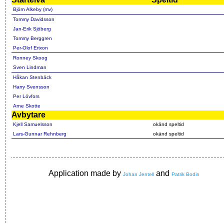
Björn Alkeby (mv)
Tommy Davidsson
Jan-Erik Sjöberg
Tommy Berggren
Per-Olof Erixon
Ronney Skoog
Sven Lindman
Håkan Stenbäck
Harry Svensson
Per Lövfors
Arne Skotte
Avbytare
Kjell Samuelsson
okänd speltid
Lars-Gunnar Rehnberg
okänd speltid
Application made by
and
Johan Jentell
Patrik Bodin