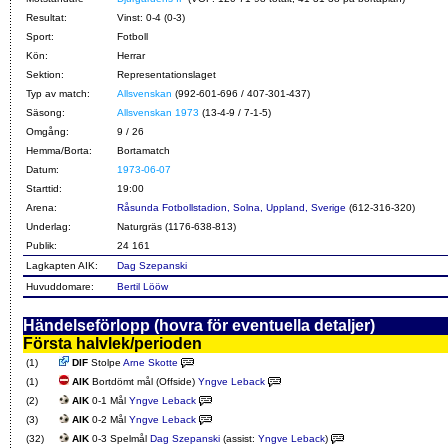
Resultat:
Vinst: 0-4 (0-3)
Sport:
Fotboll
Kön:
Herrar
Sektion:
Representationslaget
Typ av match:
Allsvenskan
(992-601-696 / 407-301-437)
Säsong:
Allsvenskan 1973
(13-4-9 / 7-1-5)
Omgång:
9 / 26
Hemma/Borta:
Bortamatch
Datum:
1973-06-07
Starttid:
19:00
Arena:
Råsunda Fotbollstadion, Solna, Uppland, Sverige
(612-316-320)
Underlag:
Naturgräs (1176-638-813)
Publik:
24 161
Lagkapten AIK:
Dag Szepanski
Huvuddomare:
Bertil Lööw
Händelseförlopp (hovra för eventuella detaljer)
Första halvlek/perioden
(1)
DIF
Stolpe
Arne Skotte
(1)
AIK
Bortdömt mål (Offside)
Yngve Leback
(2)
AIK
0-1 Mål
Yngve Leback
(3)
AIK
0-2 Mål
Yngve Leback
(32)
AIK
0-3 Spelmål
Dag Szepanski
(assist:
Yngve Leback
)