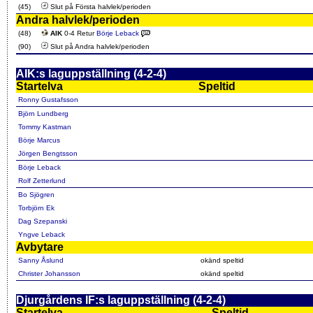
(45)
Slut på Första halvlek/perioden
Andra halvlek/perioden
(48)
AIK
0-4 Retur
Börje Leback
(90)
Slut på Andra halvlek/perioden
AIK:s laguppställning (4-2-4)
Startelva
Speltid
Ronny Gustafsson
Björn Lundberg
Tommy Kastman
Börje Marcus
Jörgen Bengtsson
Börje Leback
Rolf Zetterlund
Bo Sjögren
Torbjörn Ek
Dag Szepanski
Yngve Leback
Avbytare
Sanny Åslund
okänd speltid
Christer Johansson
okänd speltid
Djurgårdens IF:s laguppställning (4-2-4)
Startelva
Speltid