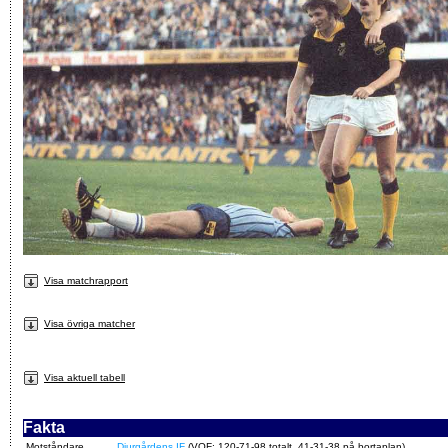
Visa matchrapport
Visa övriga matcher
Visa aktuell tabell
Fakta
Motståndare
Djurgårdens IF
(VOF: 120-71-98 totalt, 41-31-38 på bortaplan)