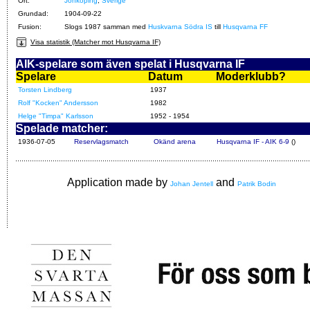
Ort:
Jönköping
,
Sverige
Grundad:
1904-09-22
Fusion:
Slogs 1987 samman med
Huskvarna Södra IS
till
Husqvarna FF
Visa statistik (Matcher mot Husqvarna IF)
AIK-spelare som även spelat i Husqvarna IF
Spelare
Datum
Moderklubb?
Torsten Lindberg
1937
Rolf "Kocken" Andersson
1982
Helge "Timpa" Karlsson
1952 - 1954
Spelade matcher:
1936-07-05
Reservlagsmatch
Okänd arena
Husqvarna IF - AIK 6-9
()
Application made by
and
Johan Jentell
Patrik Bodin