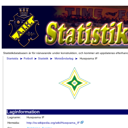
Statistikdatabasen är för närvarande under konstruktion, och kommer att uppdateras efterhan
Startsida
Fotboll
Statistik
Motståndarlag
Husqvarna IF
Laginformation
Lagnamn:
Husqvarna IF
Hemsida:
http://sv.wikipedia.org/wiki/Husqvarna_IF