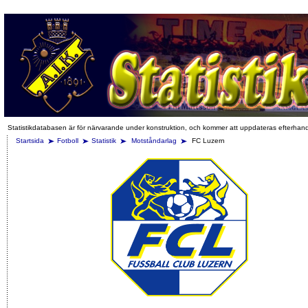
Statistikdatabasen är för närvarande under konstruktion, och kommer att uppdateras efterhan
Startsida
Fotboll
Statistik
Motståndarlag
FC Luzern