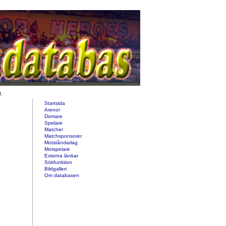
d.
Startsida
Arenor
Domare
Spelare
Matcher
Matchsponsorer
Motståndarlag
Motspelare
Externa länkar
Sökfunktion
Bildgalleri
Om databasen