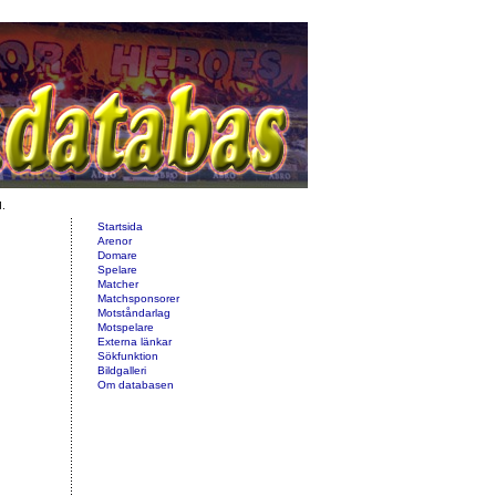
d.
Startsida
Arenor
Domare
Spelare
Matcher
Matchsponsorer
Motståndarlag
Motspelare
Externa länkar
Sökfunktion
Bildgalleri
Om databasen