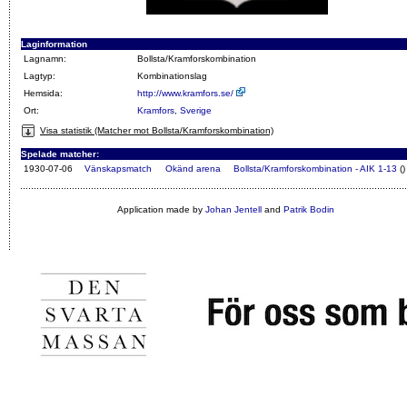
Laginformation
Lagnamn:
Bollsta/Kramforskombination
Lagtyp:
Kombinationslag
Hemsida:
http://www.kramfors.se/
Ort:
Kramfors
,
Sverige
Visa statistik (Matcher mot Bollsta/Kramforskombination)
Spelade matcher:
1930-07-06
Vänskapsmatch
Okänd arena
Bollsta/Kramforskombination - AIK 1-13
()
Application made by
Johan Jentell
and
Patrik Bodin