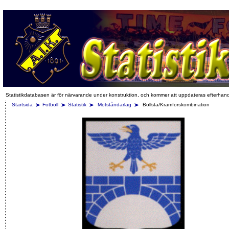
Statistikdatabasen är för närvarande under konstruktion, och kommer att uppdateras efterhan
Startsida
Fotboll
Statistik
Motståndarlag
Bollsta/Kramforskombination