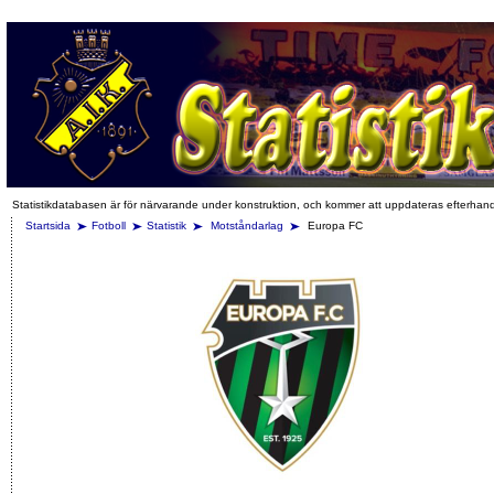
Statistikdatabasen är för närvarande under konstruktion, och kommer att uppdateras efterhan
Startsida
Fotboll
Statistik
Motståndarlag
Europa FC