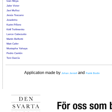
Iván Moya
Jake Victor
Javi Muñoz
Jesús Toscano
Joselinho
Karim Piñero
Kirill Trofimenko
Lance Cabezutto
Martin Belfortti
Matt Cafer
Mustapha Yahaya
Pedro Carrión
Toni García
Application made by
and
Johan Jentell
Patrik Bodin