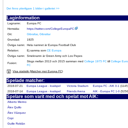
Det finns ytterligare 1 bilder i galleriet >>
Laginformation
Lagnamn:
Europa FC
Hemsida:
https://twitter.com/CollegeEuropaFC
Ort:
Gibraltar
,
Gibraltar
Grundad:
1925
Övriga namn:
Hela namnet är Europa Football Club
Relation:
Ej samma som
CE Europa
Övriga namn:
Smeknamn är Green Army och Los Pepes
Slogs mellan 2013 och 2015 samman med
College 1975 FC
till
College Eur
Fusion:
FC
Visa statistik (Matcher mot Europa FC)
Spelade matcher:
2016-07-21
Europa League - kvalspel
Victoria Stadium
Europa FC - AIK 0-1
(1145
2016-07-14
Europa League - kvalspel
Friends Arena
AIK - Europa FC 1-0
(5250
Spelare som varit med och spelat mot AIK:
Alberto Merino
Álex Quillo
Álex Vázquez
Copi
Guille Roldán