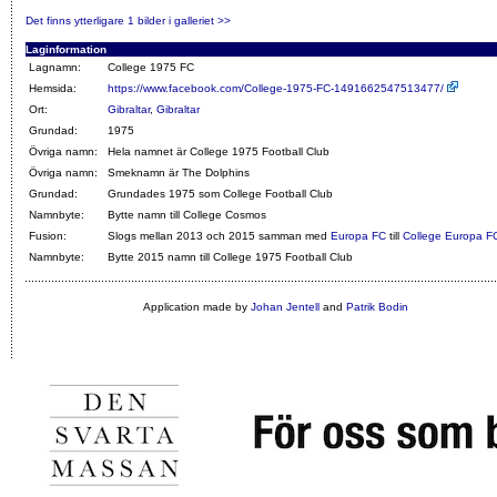
Det finns ytterligare 1 bilder i galleriet >>
Laginformation
Lagnamn:
College 1975 FC
Hemsida:
https://www.facebook.com/College-1975-FC-1491662547513477/
Ort:
Gibraltar
,
Gibraltar
Grundad:
1975
Övriga namn:
Hela namnet är College 1975 Football Club
Övriga namn:
Smeknamn är The Dolphins
Grundad:
Grundades 1975 som College Football Club
Namnbyte:
Bytte namn till College Cosmos
Fusion:
Slogs mellan 2013 och 2015 samman med
Europa FC
till
College Europa F
Namnbyte:
Bytte 2015 namn till College 1975 Football Club
Application made by
Johan Jentell
and
Patrik Bodin