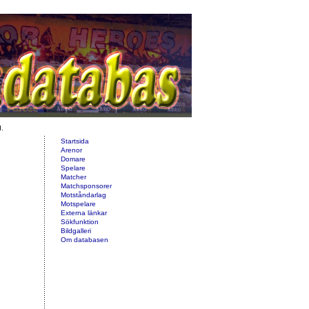
d.
Startsida
Arenor
Domare
Spelare
Matcher
Matchsponsorer
Motståndarlag
Motspelare
Externa länkar
Sökfunktion
Bildgalleri
Om databasen