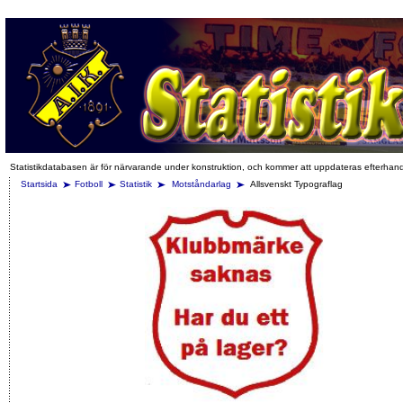
Statistikdatabasen är för närvarande under konstruktion, och kommer att uppdateras efterhan
Startsida
Fotboll
Statistik
Motståndarlag
Allsvenskt Typograflag