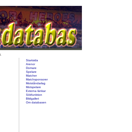
d.
Startsida
Arenor
Domare
Spelare
Matcher
Matchsponsorer
Motståndarlag
Motspelare
Externa länkar
Sökfunktion
Bildgalleri
Om databasen