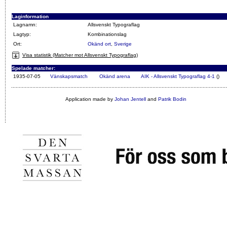
Laginformation
Lagnamn:
Allsvenskt Typograflag
Lagtyp:
Kombinationslag
Ort:
Okänd ort
,
Sverige
Visa statistik (Matcher mot Allsvenskt Typograflag)
Spelade matcher:
1935-07-05
Vänskapsmatch
Okänd arena
AIK - Allsvenskt Typograflag 4-1
()
Application made by
Johan Jentell
and
Patrik Bodin