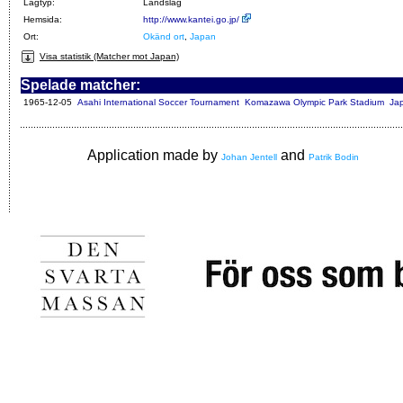
Lagtyp:
Landslag
Hemsida:
http://www.kantei.go.jp/
Ort:
Okänd ort
,
Japan
Visa statistik (Matcher mot Japan)
Spelade matcher:
1965-12-05
Asahi International Soccer Tournament
Komazawa Olympic Park Stadium
Jap
Application made by
and
Johan Jentell
Patrik Bodin