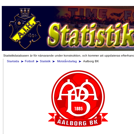
Statistikdatabasen är för närvarande under konstruktion, och kommer att uppdateras efterhan
Startsida
Fotboll
Statistik
Motståndarlag
Aalborg BK