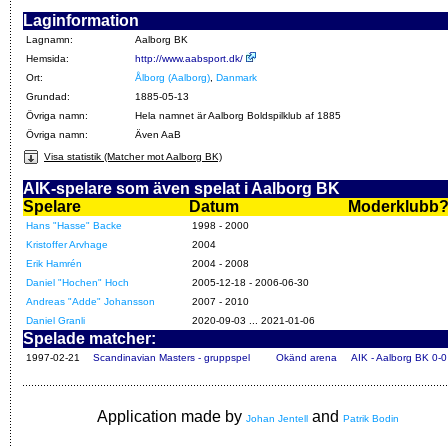
Laginformation
Lagnamn:
Aalborg BK
Hemsida:
http://www.aabsport.dk/
Ort:
Ålborg (Aalborg)
,
Danmark
Grundad:
1885-05-13
Övriga namn:
Hela namnet är Aalborg Boldspilklub af 1885
Övriga namn:
Även AaB
Visa statistik (Matcher mot Aalborg BK)
AIK-spelare som även spelat i Aalborg BK
Spelare
Datum
Moderklubb
Hans "Hasse" Backe
1998 - 2000
Kristoffer Arvhage
2004
Erik Hamrén
2004 - 2008
Daniel "Hochen" Hoch
2005-12-18 - 2006-06-30
Andreas "Adde" Johansson
2007 - 2010
Daniel Granli
2020-09-03 ... 2021-01-06
Spelade matcher:
1997-02-21
Scandinavian Masters - gruppspel
Okänd arena
AIK - Aalborg BK 0-0
Application made by
and
Johan Jentell
Patrik Bodin