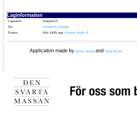
Laginformation
Lagnamn:
Torgrims IF
Ort:
Lönashult
,
Sverige
Fusion:
Gick 1959 upp i
Västra Torsås IF
Application made by
and
Johan Jentell
Patrik Bodin