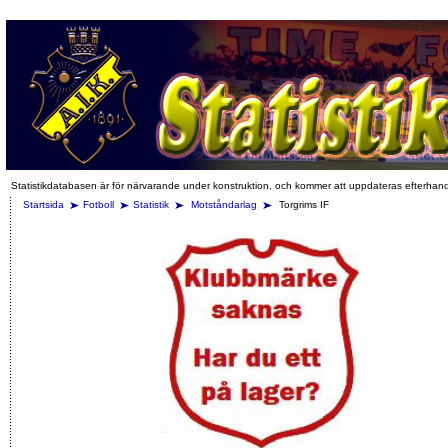
Statistikdatabasen är för närvarande under konstruktion, och kommer att uppdateras efterhan
Startsida
Fotboll
Statistik
Motståndarlag
Torgrims IF