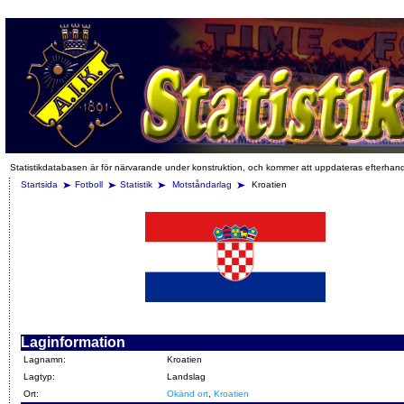
Statistikdatabasen är för närvarande under konstruktion, och kommer att uppdateras efterhan
Startsida
Fotboll
Statistik
Motståndarlag
Kroatien
Laginformation
Lagnamn:
Kroatien
Lagtyp:
Landslag
Ort:
Okänd ort
,
Kroatien