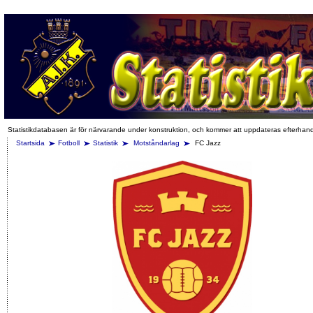
Statistikdatabasen är för närvarande under konstruktion, och kommer att uppdateras efterhan
Startsida
Fotboll
Statistik
Motståndarlag
FC Jazz