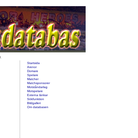
d.
Startsida
Arenor
Domare
Spelare
Matcher
Matchsponsorer
Motståndarlag
Motspelare
Externa länkar
Sökfunktion
Bildgalleri
Om databasen