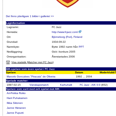
Det finns ytterligare 1 bilder i galleriet >>
Laginformation
Lagnamn:
FC Jazz
Hemsida:
http://www.fcjazz.com/
Ort:
Björneborg (Pori)
,
Finland
Grundad:
1934-09-22
Namnbyte:
Bytte 1992 namn från
PPT
Nedläggning:
Gick i konkurs 2005
Omorganisation:
Återstartades 2006
Visa statistik (Matcher mot FC Jazz)
AIK-spelare som även spelat i FC Jazz
Spelare
Datum
Moderklubb?
Marcelo Goncalves "Piracaia" de Oliveira
1992 ... 2004
Spelade matcher:
1997-02-15
Vänskapsmatch
Karhuhalli
FC Jazz - AIK 0-0
(652)
Spelare som varit med och spelat mot AIK:
Ari-Pekka Roiko
Harri Puhakainen
Ilkka Siitonen
Janne Hietanen
Janne Puputti