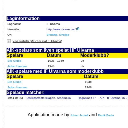
Laginformation
Lagnamn:
IF Ulvarna
Hemsida:
http://www.ulvarna.se/
Ort:
Bromma
,
Sverige
Visa statistik (Matcher mot IF Ulvarna)
AIK-spelare som även spelat i IF Ulvarna
Spelare
Datum
Moderklubb?
Eric Grübb
1938 - 1949
Ja
Jerker Hannerz
1946
Ja
AIK-spelare med IF Ulvarna som moderklubb
Spelare
Datum
Eric Grübb
1938
Jerker Hannerz
1946
Spelade matcher:
1954-06-23
Distriktsmästerskapen, Stockholm
Hagalunds IP
AIK - IF Ulvarna 16-0
Application made by
and
Johan Jentell
Patrik Bodin