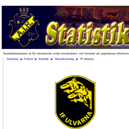
Statistikdatabasen är för närvarande under konstruktion, och kommer att uppdateras efterhan
Startsida
Fotboll
Statistik
Motståndarlag
IF Ulvarna