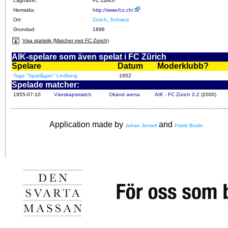
Lagnamn:
FC Zürich
Hemsida:
http://www.fcz.ch/
Ort:
Zürich
,
Schweiz
Grundad:
1896
Visa statistik (Matcher mot FC Zürich)
AIK-spelare som även spelat i FC Zürich
Spelare
Datum
Moderklubb?
Tage "Sparlågan" Lindberg
1952
Spelade matcher:
1955-07-10
Vänskapsmatch
Okänd arena
AIK - FC Zürich 2-2
(2000)
Application made by
and
Johan Jentell
Patrik Bodin