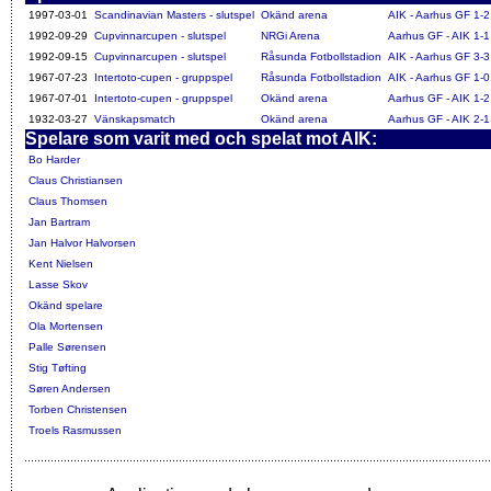
1997-03-01
Scandinavian Masters - slutspel
Okänd arena
AIK - Aarhus GF 1-2
1992-09-29
Cupvinnarcupen - slutspel
NRGi Arena
Aarhus GF - AIK 1-1
1992-09-15
Cupvinnarcupen - slutspel
Råsunda Fotbollstadion
AIK - Aarhus GF 3-3
1967-07-23
Intertoto-cupen - gruppspel
Råsunda Fotbollstadion
AIK - Aarhus GF 1-0
1967-07-01
Intertoto-cupen - gruppspel
Okänd arena
Aarhus GF - AIK 1-2
1932-03-27
Vänskapsmatch
Okänd arena
Aarhus GF - AIK 2-1
Spelare som varit med och spelat mot AIK:
Bo Harder
Claus Christiansen
Claus Thomsen
Jan Bartram
Jan Halvor Halvorsen
Kent Nielsen
Lasse Skov
Okänd spelare
Ola Mortensen
Palle Sørensen
Stig Tøfting
Søren Andersen
Torben Christensen
Troels Rasmussen