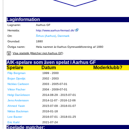
Laginformation
Lagnamn:
Aarhus GF
Hemsida:
http://www.aarhus-fremad.dk/
Ort:
Århus (Aarhus)
,
Danmark
Grundad:
1880
Övriga namn:
Hela namnet är Aarhus Gymnastikforening af 1880
Visa statistik (Matcher mot Aarhus GF)
AIK-spelare som även spelat i Aarhus GF
Spelare
Datum
Moderklubb?
Filip Bergman
1999 - 2000
Bojan Djordjic
2002 - 2003
Nicklas Carlsson
2003 - 2005-07-01
Viktor Fischer
2004 - 2009-07-01
Helgi Daníelsson
2014-08-29 - 2015-07-01
Jens Andersson
2014-11-07 - 2016-12-06
Ahmed Yasin
2015-07-09 - 2016-01-07
Niklas Backman
2016-01-18
Lee Baxter
2016-07-01 - 2018-01-25
Eric Kahl
2021-07-24
Spelade matcher: