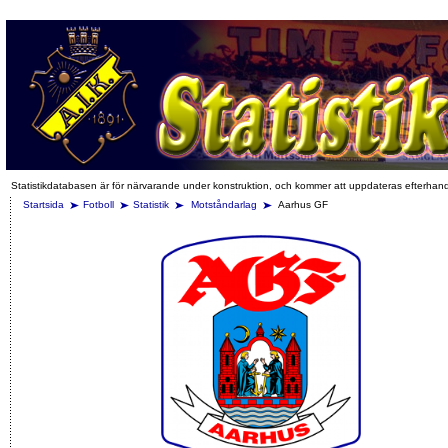
Statistikdatabasen är för närvarande under konstruktion, och kommer att uppdateras efterhan
Startsida
Fotboll
Statistik
Motståndarlag
Aarhus GF