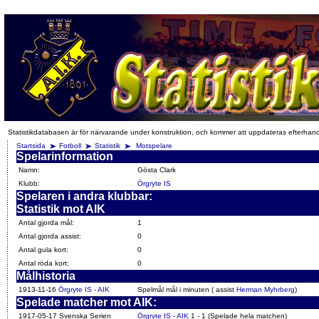
Statistikdatabasen är för närvarande under konstruktion, och kommer att uppdateras efterhan
Startsida
Fotboll
Statistik
Motspelare
Spelarinformation
Namn:
Gösta Clark
Klubb:
Örgryte IS
Spelaren i andra klubbar:
Statistik mot AIK
Antal gjorda mål:
1
Antal gjorda assist:
0
Antal gula kort:
0
Antal röda kort:
0
Målhistoria
1913-11-16
Örgryte IS - AIK
Spelmål mål i minuten ( assist
Herman Myhrberg
)
Spelade matcher mot AIK:
1917-05-17 Svenska Serien
Örgryte IS - AIK
1 - 1 (Spelade hela matchen)