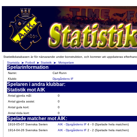
Statistikdatabasen är för närvarande under konstruktion, och kommer att uppdateras efterhan
Startsida
Fotboll
Statistik
Motspelare
Spelarinformation
Namn:
Carl Runn
Klubb:
Djurgårdens IF
Spelaren i andra klubbar:
Statistik mot AIK
Antal gjorda mål:
0
Antal gjorda assist:
0
Antal gula kort:
0
Antal röda kort:
0
Spelade matcher mot AIK:
1916-05-07 Svenska Serien
AIK - Djurgårdens IF
4 - 0 (Spelade hela matchen)
1914-04-26 Svenska Serien
AIK - Djurgårdens IF
2 - 2 (Spelade hela matchen)