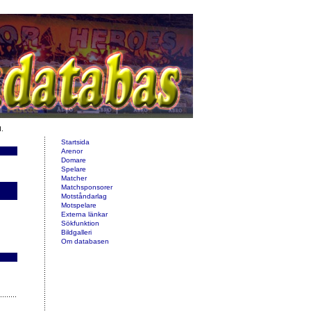
d.
Startsida
Arenor
Domare
Spelare
Matcher
Matchsponsorer
Motståndarlag
Motspelare
Externa länkar
Sökfunktion
Bildgalleri
Om databasen