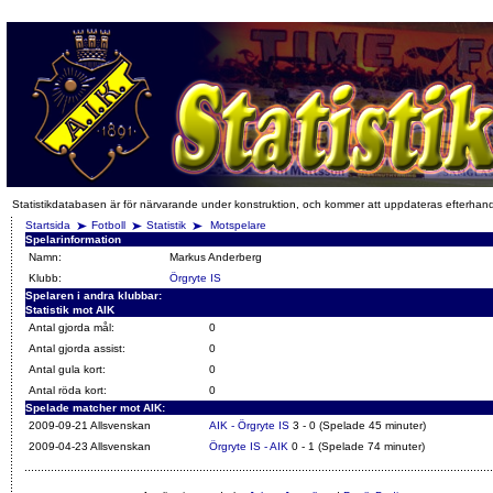
Statistikdatabasen är för närvarande under konstruktion, och kommer att uppdateras efterhan
Startsida
Fotboll
Statistik
Motspelare
Spelarinformation
Namn:
Markus Anderberg
Klubb:
Örgryte IS
Spelaren i andra klubbar:
Statistik mot AIK
Antal gjorda mål:
0
Antal gjorda assist:
0
Antal gula kort:
0
Antal röda kort:
0
Spelade matcher mot AIK:
2009-09-21 Allsvenskan
AIK - Örgryte IS
3 - 0 (Spelade 45 minuter)
2009-04-23 Allsvenskan
Örgryte IS - AIK
0 - 1 (Spelade 74 minuter)