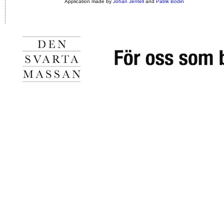
Application made by
Johan Jentell
and
Patrik Bodin