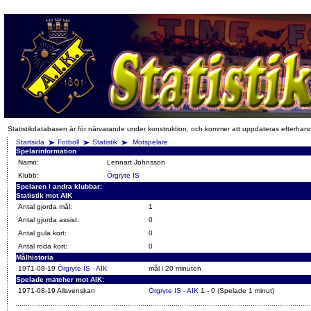
Statistikdatabasen är för närvarande under konstruktion, och kommer att uppdateras efterhan
Startsida
Fotboll
Statistik
Motspelare
Spelarinformation
Namn:
Lennart Johnsson
Klubb:
Örgryte IS
Spelaren i andra klubbar:
Statistik mot AIK
Antal gjorda mål:
1
Antal gjorda assist:
0
Antal gula kort:
0
Antal röda kort:
0
Målhistoria
1971-08-19
Örgryte IS - AIK
mål i 20 minuten
Spelade matcher mot AIK:
1971-08-19 Allsvenskan
Örgryte IS - AIK
1 - 0 (Spelade 1 minut)