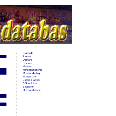
d.
Startsida
Arenor
Domare
Spelare
Matcher
Matchsponsorer
Motståndarlag
Motspelare
Externa länkar
Sökfunktion
Bildgalleri
Om databasen