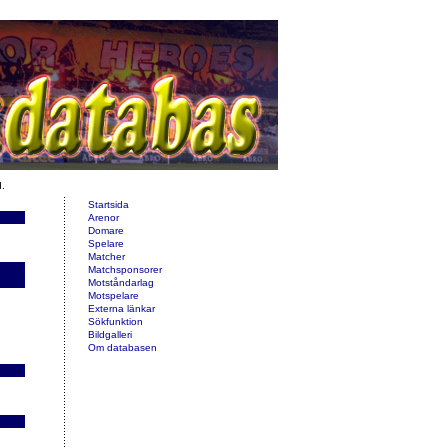
d.
Startsida
Arenor
Domare
Spelare
Matcher
Matchsponsorer
Motståndarlag
Motspelare
Externa länkar
Sökfunktion
Bildgalleri
Om databasen