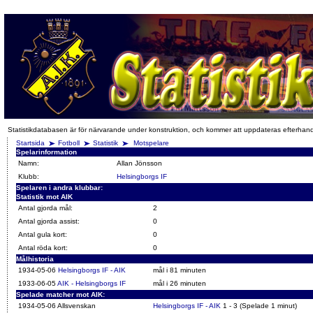
Statistikdatabasen är för närvarande under konstruktion, och kommer att uppdateras efterhan
Startsida
Fotboll
Statistik
Motspelare
Spelarinformation
Namn:
Allan Jönsson
Klubb:
Helsingborgs IF
Spelaren i andra klubbar:
Statistik mot AIK
Antal gjorda mål:
2
Antal gjorda assist:
0
Antal gula kort:
0
Antal röda kort:
0
Målhistoria
1934-05-06
Helsingborgs IF - AIK
mål i 81 minuten
1933-06-05
AIK - Helsingborgs IF
mål i 26 minuten
Spelade matcher mot AIK:
1934-05-06 Allsvenskan
Helsingborgs IF - AIK
1 - 3 (Spelade 1 minut)