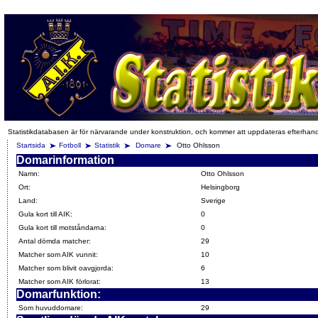
Statistikdatabasen är för närvarande under konstruktion, och kommer att uppdateras efterhan
Startsida
Fotboll
Statistik
Domare
Otto Ohlsson
Domarinformation
Namn:
Otto Ohlsson
Ort:
Helsingborg
Land:
Sverige
Gula kort till AIK:
0
Gula kort till motståndarna:
0
Antal dömda matcher:
29
Matcher som AIK vunnit:
10
Matcher som blivit oavgjorda:
6
Matcher som AIK förlorat:
13
Domarfunktion:
Som huvuddomare:
29