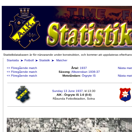
Statistikdatabasen är för närvarande under konstruktion, och kommer att uppdateras efterhan
Startsida
Fotboll
Statistik
Matcher
<< Föregående match
Årtal:
1937
Nästa mat
<< Föregående match
Säsong:
Allsvenskan 1936-37
<< Föregående match
Motståndare:
Örgryte IS
Nästa mat
Sunday 13 June 1937
, kl 13:30
AIK - Örgryte IS 1-0 (0-0)
Råsunda Fotbollstadion, Solna