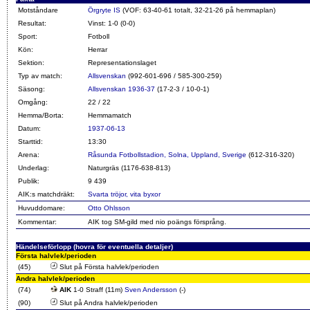
Motståndare
Örgryte IS
(VOF: 63-40-61 totalt, 32-21-26 på hemmaplan)
Resultat:
Vinst: 1-0 (0-0)
Sport:
Fotboll
Kön:
Herrar
Sektion:
Representationslaget
Typ av match:
Allsvenskan
(992-601-696 / 585-300-259)
Säsong:
Allsvenskan 1936-37
(17-2-3 / 10-0-1)
Omgång:
22 / 22
Hemma/Borta:
Hemmamatch
Datum:
1937-06-13
Starttid:
13:30
Arena:
Råsunda Fotbollstadion, Solna, Uppland, Sverige
(612-316-320)
Underlag:
Naturgräs (1176-638-813)
Publik:
9 439
AIK:s matchdräkt:
Svarta tröjor, vita byxor
Huvuddomare:
Otto Ohlsson
Kommentar:
AIK tog SM-gild med nio poängs försprång.
Händelseförlopp (hovra för eventuella detaljer)
Första halvlek/perioden
(45)
Slut på Första halvlek/perioden
Andra halvlek/perioden
(74)
AIK
1-0 Straff (11m)
Sven Andersson
(-)
(90)
Slut på Andra halvlek/perioden