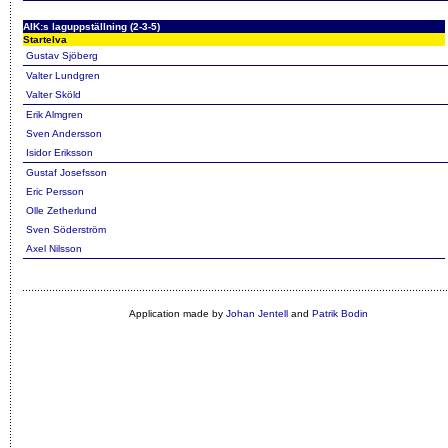
AIK:s laguppställning (2-3-5)
Startelva
Gustav Sjöberg
Valter Lundgren
Valter Sköld
Erik Almgren
Sven Andersson
Isidor Eriksson
Gustaf Josefsson
Eric Persson
Olle Zetherlund
Sven Söderström
Axel Nilsson
Application made by
Johan Jentell
and
Patrik Bodin