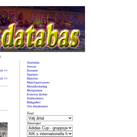
d.
Startsida
Arenor
ch >>
Domare
Spelare
ch >>
Matcher
Matchsponsorer
Motståndarlag
Motspelare
Externa länkar
Sökfunktion
Bildgalleri
Om databasen
Årtal:
Säsonger: