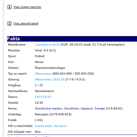
Visa övriga matcher
Visa aktuell tabell
Fakta
Motståndare
Landskrona BoIS
(VOF: 40-18-22 totalt, 21-7-9 på hemmaplan)
Resultat:
Vinst: 6-3 (4-1)
Sport:
Fotboll
Kön:
Herrar
Sektion:
Representationslaget
Typ av match:
Allsvenskan
(992-601-696 / 585-300-259)
Säsong:
Allsvenskan 1925-26
(7-7-8 / 6-3-2)
Omgång:
1 / 22
Hemma/Borta:
Hemmamatch
Datum:
1925-08-02
Starttid:
13:30
Arena:
Stockholms stadion, Stockholm, Uppland, Sverige
(174-48-91)
Underlag:
Naturgräs (1176-638-813)
Publik:
2 931
AIK:s matchdräkt:
Svarta tröjor, vita byxor
AIK började mot:
Norr