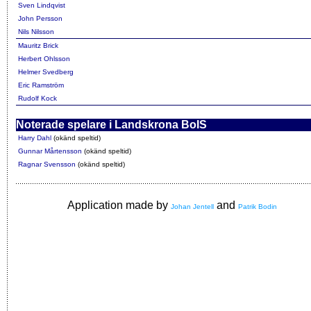
Sven Lindqvist
John Persson
Nils Nilsson
Mauritz Brick
Herbert Ohlsson
Helmer Svedberg
Eric Ramström
Rudolf Kock
Noterade spelare i Landskrona BoIS
Harry Dahl
(okänd speltid)
Gunnar Mårtensson
(okänd speltid)
Ragnar Svensson
(okänd speltid)
Application made by
and
Johan Jentell
Patrik Bodin