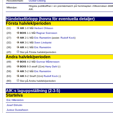
Huvuddomare:
Gustaf Ekberg
Högsta publiksiffran i en premiärmatch på hemmaplan i Allsvenskan dittill
Milstolpe:
AIK.
Händelseförlopp (hovra för eventuella detaljer)
Första halvlek/perioden
(11)
AIK
1-0 Mål
Herbert Ohlsson
(20)
BOIS
1-1 Mål
Ragnar Svensson
(27)
AIK
2-1 Mål
Eric Ramström
(assist:
Rudolf Kock
)
(32)
AIK
3-1 Mål
Sven Lindqvist
(36)
AIK
4-1 Mål
Eric Ramström
(45)
Slut på Första halvlek/perioden
Andra halvlek/perioden
(49)
BOIS
4-2 Mål
Gunnar Mårtensson
(49)
BOIS
6-3 straff (11m)
Harry Dahl
(-)
(58)
AIK
5-2 Mål
Eric Ramström
(63)
AIK
6-2 Straff (11m)
Rudolf Kock
(-)
(90)
Slut på Andra halvlek/perioden
AIK:s laguppställning (2-3-5)
Startelva
Eric Hillerström
Josef Ekholm
Justus Gustafsson