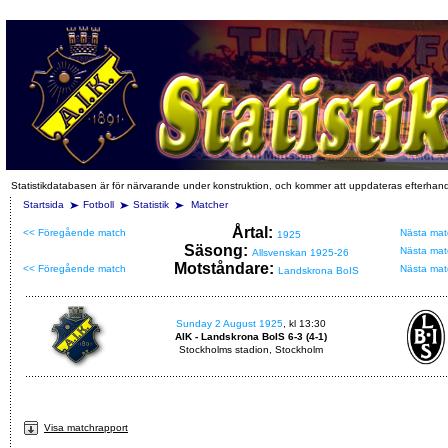
Statistikdatabasen är för närvarande under konstruktion, och kommer att uppdateras efterhan
Startsida
Fotboll
Statistik
Matcher
Årtal:
<< Föregående match
Nästa mat
1925
Säsong:
Nästa mat
Allsvenskan 1925-26
Motståndare:
<< Föregående match
Nästa mat
Landskrona BoIS
Sunday 2 August 1925
, kl 13:30
AIK - Landskrona BoIS 6-3 (4-1)
Stockholms stadion, Stockholm
Visa matchrapport