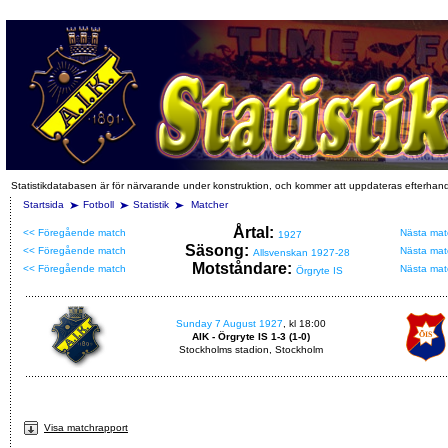
Statistikdatabasen är för närvarande under konstruktion, och kommer att uppdateras efterhan
Startsida
Fotboll
Statistik
Matcher
Årtal:
<< Föregående match
Nästa mat
1927
Säsong:
<< Föregående match
Nästa mat
Allsvenskan 1927-28
Motståndare:
<< Föregående match
Nästa mat
Örgryte IS
Sunday 7 August 1927
, kl 18:00
AIK - Örgryte IS 1-3 (1-0)
Stockholms stadion, Stockholm
Visa matchrapport