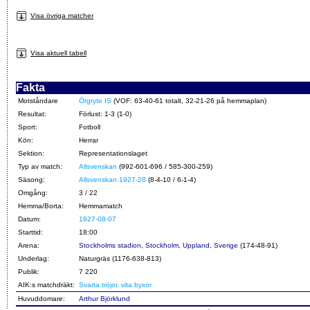
Visa övriga matcher
Visa aktuell tabell
Fakta
Motståndare
Örgryte IS
(VOF: 63-40-61 totalt, 32-21-26 på hemmaplan)
Resultat:
Förlust: 1-3 (1-0)
Sport:
Fotboll
Kön:
Herrar
Sektion:
Representationslaget
Typ av match:
Allsvenskan
(992-601-696 / 585-300-259)
Säsong:
Allsvenskan 1927-28
(8-4-10 / 6-1-4)
Omgång:
3 / 22
Hemma/Borta:
Hemmamatch
Datum:
1927-08-07
Starttid:
18:00
Arena:
Stockholms stadion, Stockholm, Uppland, Sverige
(174-48-91)
Underlag:
Naturgräs (1176-638-813)
Publik:
7 220
AIK:s matchdräkt:
Svarta tröjor, vita byxor
Huvuddomare:
Arthur Björklund