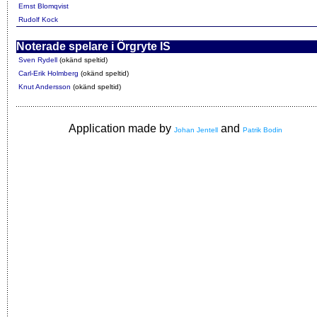
Ernst Blomqvist
Rudolf Kock
Noterade spelare i Örgryte IS
Sven Rydell
(okänd speltid)
Carl-Erik Holmberg
(okänd speltid)
Knut Andersson
(okänd speltid)
Application made by
and
Johan Jentell
Patrik Bodin