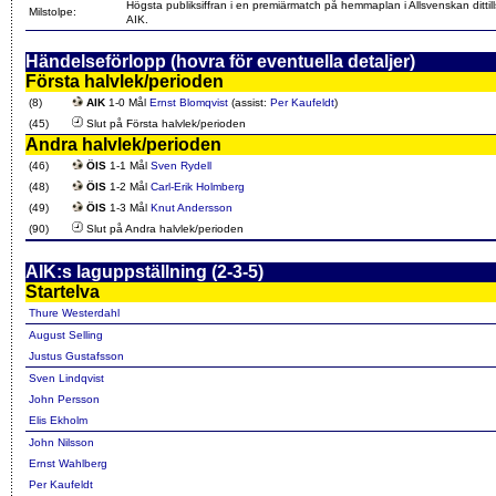
Högsta publiksiffran i en premiärmatch på hemmaplan i Allsvenskan dittill
Milstolpe:
AIK.
Händelseförlopp (hovra för eventuella detaljer)
Första halvlek/perioden
(8)
AIK
1-0 Mål
Ernst Blomqvist
(assist:
Per Kaufeldt
)
(45)
Slut på Första halvlek/perioden
Andra halvlek/perioden
(46)
ÖIS
1-1 Mål
Sven Rydell
(48)
ÖIS
1-2 Mål
Carl-Erik Holmberg
(49)
ÖIS
1-3 Mål
Knut Andersson
(90)
Slut på Andra halvlek/perioden
AIK:s laguppställning (2-3-5)
Startelva
Thure Westerdahl
August Selling
Justus Gustafsson
Sven Lindqvist
John Persson
Elis Ekholm
John Nilsson
Ernst Wahlberg
Per Kaufeldt