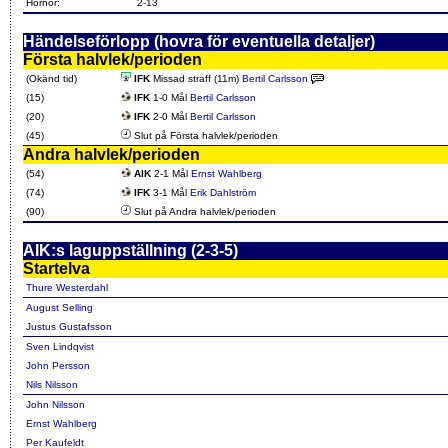
Hörnor:
2-13
Händelseförlopp (hovra för eventuella detaljer)
Första halvlek/perioden
(Okänd tid)
IFK
Missad straff (11m)
Bertil Carlsson
(15)
IFK
1-0 Mål
Bertil Carlsson
(20)
IFK
2-0 Mål
Bertil Carlsson
(45)
Slut på Första halvlek/perioden
Andra halvlek/perioden
(54)
AIK
2-1 Mål
Ernst Wahlberg
(74)
IFK
3-1 Mål
Erik Dahlström
(90)
Slut på Andra halvlek/perioden
AIK:s laguppställning (2-3-5)
Startelva
Thure Westerdahl
August Selling
Justus Gustafsson
Sven Lindqvist
John Persson
Nils Nilsson
John Nilsson
Ernst Wahlberg
Per Kaufeldt