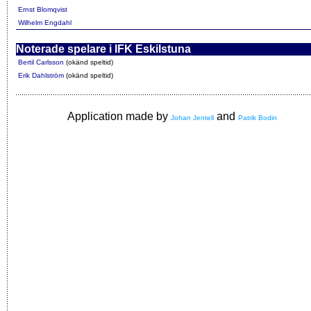
Ernst Blomqvist
Wilhelm Engdahl
Noterade spelare i IFK Eskilstuna
Bertil Carlsson
(okänd speltid)
Erik Dahlström
(okänd speltid)
Application made by
and
Johan Jentell
Patrik Bodin