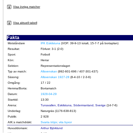
Visa övriga matcher
Visa aktuell tabell
Fakta
Motståndare
IFK Eskilstuna
(VOF: 39-9-13 totalt, 15-7-7 på bortaplan)
Resultat:
Förlust: 3-1 (2-0)
Sport:
Fotboll
Kön:
Herrar
Sektion:
Representationslaget
Typ av match:
Allsvenskan
(992-601-696 / 407-301-437)
Säsong:
Allsvenskan 1927-28
(8-4-10 / 2-3-6)
Omgång:
17 / 22
Hemma/Borta:
Bortamatch
Datum:
1928-04-29
Starttid:
13:30
Arena:
Tunavallen, Eskilstuna, Södermanland, Sverige
(14-7-6)
Underlag:
Naturgräs (1176-638-813)
Publik:
2 928
AIK:s matchdräkt:
Svarta tröjor, vita byxor
Huvuddomare:
Arthur Björklund