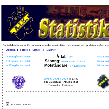
Statistikdatabasen är för närvarande under konstruktion, och kommer att uppdateras efterhan
Startsida
Fotboll
Statistik
Matcher
Årtal:
<< Föregående match
Nästa mat
1928
Säsong:
<< Föregående match
Nästa mat
Allsvenskan 1927-28
Motståndare:
<< Föregående match
Nästa mat
IFK Eskilstuna
Sunday 29 April 1928
, kl 13:30
IFK Eskilstuna - AIK 3-1 (2-0)
Tunavallen, Eskilstuna
Visa matchrapport