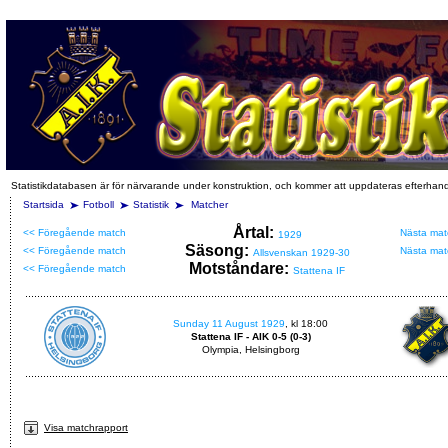
Statistikdatabasen är för närvarande under konstruktion, och kommer att uppdateras efterhan
Startsida
Fotboll
Statistik
Matcher
Årtal:
<< Föregående match
Nästa mat
1929
Säsong:
<< Föregående match
Nästa mat
Allsvenskan 1929-30
Motståndare:
<< Föregående match
Stattena IF
Sunday 11 August 1929
, kl 18:00
Stattena IF - AIK 0-5 (0-3)
Olympia, Helsingborg
Visa matchrapport