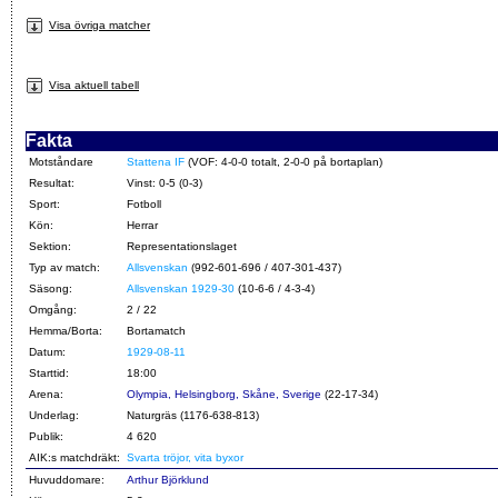
Visa övriga matcher
Visa aktuell tabell
Fakta
Motståndare
Stattena IF
(VOF: 4-0-0 totalt, 2-0-0 på bortaplan)
Resultat:
Vinst: 0-5 (0-3)
Sport:
Fotboll
Kön:
Herrar
Sektion:
Representationslaget
Typ av match:
Allsvenskan
(992-601-696 / 407-301-437)
Säsong:
Allsvenskan 1929-30
(10-6-6 / 4-3-4)
Omgång:
2 / 22
Hemma/Borta:
Bortamatch
Datum:
1929-08-11
Starttid:
18:00
Arena:
Olympia, Helsingborg, Skåne, Sverige
(22-17-34)
Underlag:
Naturgräs (1176-638-813)
Publik:
4 620
AIK:s matchdräkt:
Svarta tröjor, vita byxor
Huvuddomare:
Arthur Björklund