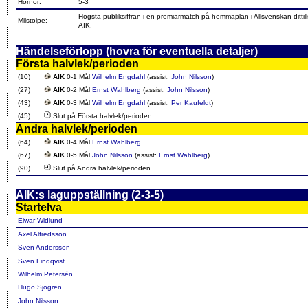
Hörnor:
5-3
Högsta publiksiffran i en premiärmatch på hemmaplan i Allsvenskan dittill
Milstolpe:
AIK.
Händelseförlopp (hovra för eventuella detaljer)
Första halvlek/perioden
(10)
AIK
0-1 Mål
Wilhelm Engdahl
(assist:
John Nilsson
)
(27)
AIK
0-2 Mål
Ernst Wahlberg
(assist:
John Nilsson
)
(43)
AIK
0-3 Mål
Wilhelm Engdahl
(assist:
Per Kaufeldt
)
(45)
Slut på Första halvlek/perioden
Andra halvlek/perioden
(64)
AIK
0-4 Mål
Ernst Wahlberg
(67)
AIK
0-5 Mål
John Nilsson
(assist:
Ernst Wahlberg
)
(90)
Slut på Andra halvlek/perioden
AIK:s laguppställning (2-3-5)
Startelva
Eiwar Widlund
Axel Alfredsson
Sven Andersson
Sven Lindqvist
Wilhelm Petersén
Hugo Sjögren
John Nilsson