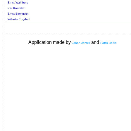
Ernst Wahlberg
Per Kaufeldt
Ernst Blomqvist
Wilhelm Engdahl
Application made by
and
Johan Jentell
Patrik Bodin