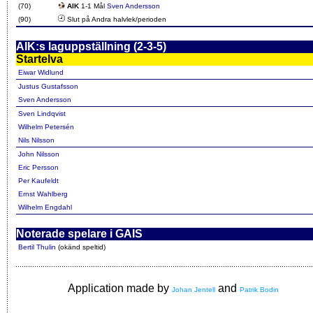
(70)
AIK
1-1 Mål
Sven Andersson
(90)
Slut på Andra halvlek/perioden
AIK:s laguppställning (2-3-5)
Startelva
Eiwar Widlund
Justus Gustafsson
Sven Andersson
Sven Lindqvist
Wilhelm Petersén
Nils Nilsson
John Nilsson
Eric Persson
Per Kaufeldt
Ernst Wahlberg
Wilhelm Engdahl
Noterade spelare i GAIS
Bertil Thulin
(okänd speltid)
Application made by
and
Johan Jentell
Patrik Bodin