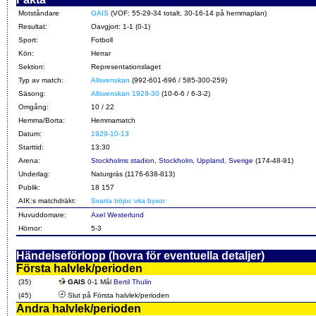
Motståndare
GAIS
(VOF: 55-29-34 totalt, 30-16-14 på hemmaplan)
Resultat:
Oavgjort: 1-1 (0-1)
Sport:
Fotboll
Kön:
Herrar
Sektion:
Representationslaget
Typ av match:
Allsvenskan
(992-601-696 / 585-300-259)
Säsong:
Allsvenskan 1929-30
(10-6-6 / 6-3-2)
Omgång:
10 / 22
Hemma/Borta:
Hemmamatch
Datum:
1929-10-13
Starttid:
13:30
Arena:
Stockholms stadion, Stockholm, Uppland, Sverige
(174-48-91)
Underlag:
Naturgräs (1176-638-813)
Publik:
18 157
AIK:s matchdräkt:
Svarta tröjor, vita byxor
Huvuddomare:
Axel Westerlund
Hörnor:
5-3
Händelseförlopp (hovra för eventuella detaljer)
Första halvlek/perioden
(35)
GAIS
0-1 Mål
Bertil Thulin
(45)
Slut på Första halvlek/perioden
Andra halvlek/perioden