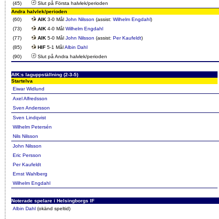
(45)
Slut på Första halvlek/perioden
Andra halvlek/perioden
(60)
AIK
3-0 Mål
John Nilsson
(assist:
Wilhelm Engdahl
)
(73)
AIK
4-0 Mål
Wilhelm Engdahl
(77)
AIK
5-0 Mål
John Nilsson
(assist:
Per Kaufeldt
)
(85)
HIF
5-1 Mål
Albin Dahl
(90)
Slut på Andra halvlek/perioden
AIK:s laguppställning (2-3-5)
Startelva
Eiwar Widlund
Axel Alfredsson
Sven Andersson
Sven Lindqvist
Wilhelm Petersén
Nils Nilsson
John Nilsson
Eric Persson
Per Kaufeldt
Ernst Wahlberg
Wilhelm Engdahl
Noterade spelare i Helsingborgs IF
Albin Dahl
(okänd speltid)