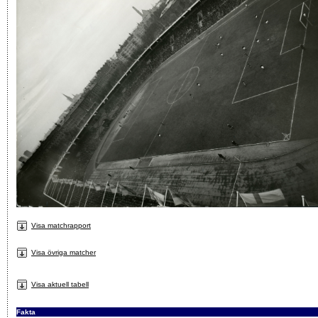
Visa matchrapport
Visa övriga matcher
Visa aktuell tabell
Fakta