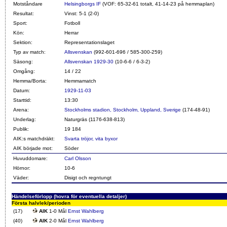
Motståndare
Helsingborgs IF
(VOF: 65-32-61 totalt, 41-14-23 på hemmaplan)
Resultat:
Vinst: 5-1 (2-0)
Sport:
Fotboll
Kön:
Herrar
Sektion:
Representationslaget
Typ av match:
Allsvenskan
(992-601-696 / 585-300-259)
Säsong:
Allsvenskan 1929-30
(10-6-6 / 6-3-2)
Omgång:
14 / 22
Hemma/Borta:
Hemmamatch
Datum:
1929-11-03
Starttid:
13:30
Arena:
Stockholms stadion, Stockholm, Uppland, Sverige
(174-48-91)
Underlag:
Naturgräs (1176-638-813)
Publik:
19 184
AIK:s matchdräkt:
Svarta tröjor, vita byxor
AIK började mot:
Söder
Huvuddomare:
Carl Olsson
Hörnor:
10-6
Väder:
Disigt och regntungt
Händelseförlopp (hovra för eventuella detaljer)
Första halvlek/perioden
(17)
AIK
1-0 Mål
Ernst Wahlberg
(40)
AIK
2-0 Mål
Ernst Wahlberg