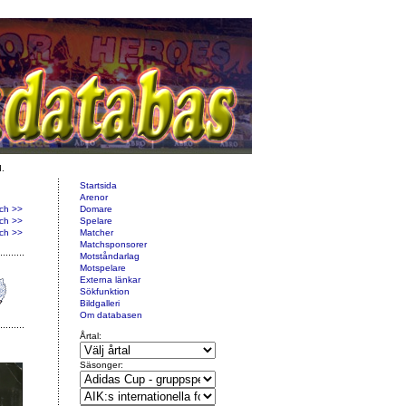
d.
Startsida
Arenor
ch >>
Domare
ch >>
Spelare
ch >>
Matcher
Matchsponsorer
Motståndarlag
Motspelare
Externa länkar
Sökfunktion
Bildgalleri
Om databasen
Årtal:
Säsonger: