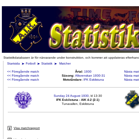
Statistikdatabasen är för närvarande under konstruktion, och kommer att uppdateras efterhan
Startsida
Fotboll
Statistik
Matcher
<< Föregående match
Årtal:
1930
Nästa mat
<< Föregående match
Säsong:
Allsvenskan 1930-31
Nästa mat
<< Föregående match
Motståndare:
IFK Eskilstuna
Nästa mat
Sunday 24 August 1930
, kl 13:30
IFK Eskilstuna - AIK 4-2 (2-1)
Tunavallen, Eskilstuna
Visa matchrapport