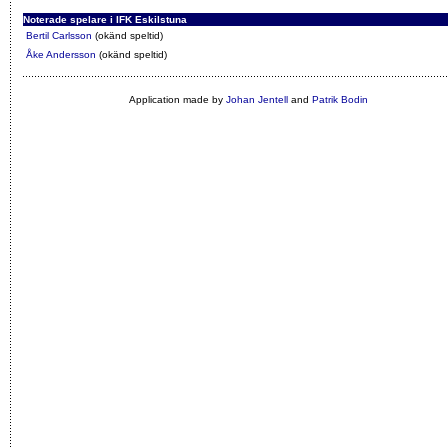
Noterade spelare i IFK Eskilstuna
Bertil Carlsson
(okänd speltid)
Åke Andersson
(okänd speltid)
Application made by
Johan Jentell
and
Patrik Bodin