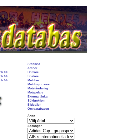
d.
Startsida
Arenor
ch >>
Domare
ch >>
Spelare
ch >>
Matcher
Matchsponsorer
Motståndarlag
Motspelare
Externa länkar
Sökfunktion
Bildgalleri
Om databasen
Årtal:
Säsonger: