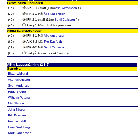
Första halvlek/perioden
(15)
AIK
0-1 Straff (11m)
Axel Alfredsson
(-)
(20)
IFK
1-1 Mål
Åke Andersson
(42)
IFK
2-1 straff (11m)
Bertil Carlsson
(-)
(45)
Slut på Första halvlek/perioden
Andra halvlek/perioden
(46)
IFK
3-1 Mål
Åke Andersson
(65)
AIK
3-2 Mål
Per Kaufeldt
(77)
IFK
4-2 Mål
Bertil Carlsson
(90)
Slut på Andra halvlek/perioden
AIK:s laguppställning (2-3-5)
Startelva
Eiwar Widlund
Axel Alfredsson
Sven Andersson
Hugo Sjögren
Wilhelm Petersén
Nils Nilsson
John Nilsson
Eric Persson
Per Kaufeldt
Ernst Wahlberg
Knut Johansson