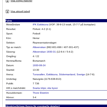
Visa övriga matcher
Visa aktuell tabell
Fakta
Motståndare
IFK Eskilstuna
(VOF: 39-9-13 totalt, 15-7-7 på bortaplan)
Resultat:
Förlust: 4-2 (2-1)
Sport:
Fotboll
Kön:
Herrar
Sektion:
Representationslaget
Typ av match:
Allsvenskan
(992-601-696 / 407-301-437)
Säsong:
Allsvenskan 1930-31
(12-6-4 / 5-4-2)
Omgång:
4 / 22
Hemma/Borta:
Bortamatch
Datum:
1930-08-24
Starttid:
13:30
Arena:
Tunavallen, Eskilstuna, Södermanland, Sverige
(14-7-6)
Underlag:
Naturgräs (1176-638-813)
Publik:
7 736
AIK:s matchdräkt:
Svarta tröjor, vita byxor
Huvuddomare:
Thore Ekström
Hörnor:
3-4
Händelseförlopp (hovra för eventuella detaljer)