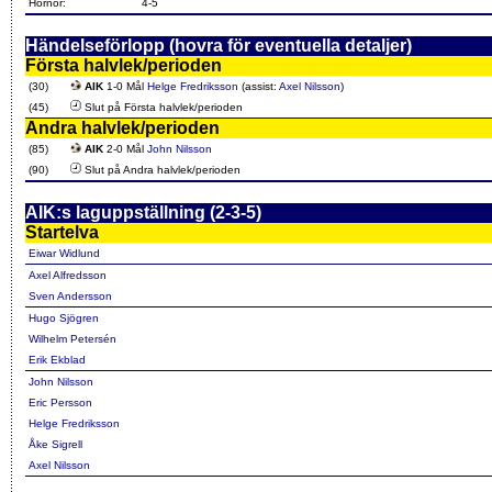
Hörnor:
4-5
Händelseförlopp (hovra för eventuella detaljer)
Första halvlek/perioden
(30)
AIK
1-0 Mål
Helge Fredriksson
(assist:
Axel Nilsson
)
(45)
Slut på Första halvlek/perioden
Andra halvlek/perioden
(85)
AIK
2-0 Mål
John Nilsson
(90)
Slut på Andra halvlek/perioden
AIK:s laguppställning (2-3-5)
Startelva
Eiwar Widlund
Axel Alfredsson
Sven Andersson
Hugo Sjögren
Wilhelm Petersén
Erik Ekblad
John Nilsson
Eric Persson
Helge Fredriksson
Åke Sigrell
Axel Nilsson