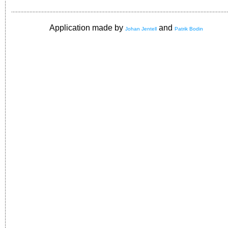
Application made by
and
Johan Jentell
Patrik Bodin