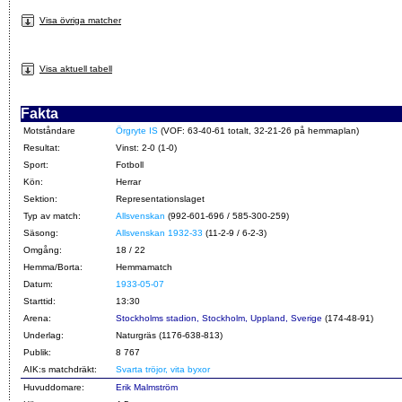
Visa övriga matcher
Visa aktuell tabell
Fakta
Motståndare
Örgryte IS
(VOF: 63-40-61 totalt, 32-21-26 på hemmaplan)
Resultat:
Vinst: 2-0 (1-0)
Sport:
Fotboll
Kön:
Herrar
Sektion:
Representationslaget
Typ av match:
Allsvenskan
(992-601-696 / 585-300-259)
Säsong:
Allsvenskan 1932-33
(11-2-9 / 6-2-3)
Omgång:
18 / 22
Hemma/Borta:
Hemmamatch
Datum:
1933-05-07
Starttid:
13:30
Arena:
Stockholms stadion, Stockholm, Uppland, Sverige
(174-48-91)
Underlag:
Naturgräs (1176-638-813)
Publik:
8 767
AIK:s matchdräkt:
Svarta tröjor, vita byxor
Huvuddomare:
Erik Malmström