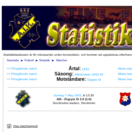
Statistikdatabasen är för närvarande under konstruktion, och kommer att uppdateras efterhan
Startsida
Fotboll
Statistik
Matcher
Årtal:
<< Föregående match
Nästa mat
1933
Säsong:
<< Föregående match
Nästa mat
Allsvenskan 1932-33
Motståndare:
<< Föregående match
Nästa mat
Örgryte IS
Sunday 7 May 1933
, kl 13:30
AIK - Örgryte IS 2-0 (1-0)
Stockholms stadion, Stockholm
Visa matchrapport