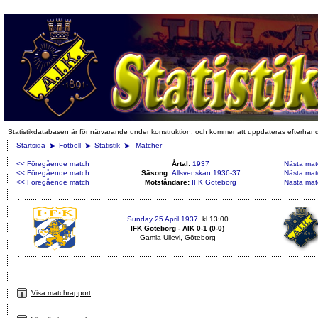
Statistikdatabasen är för närvarande under konstruktion, och kommer att uppdateras efterhan
Startsida
Fotboll
Statistik
Matcher
<< Föregående match
Årtal:
1937
Nästa mat
<< Föregående match
Säsong:
Allsvenskan 1936-37
Nästa mat
<< Föregående match
Motståndare:
IFK Göteborg
Nästa mat
Sunday 25 April 1937
, kl 13:00
IFK Göteborg - AIK 0-1 (0-0)
Gamla Ullevi, Göteborg
Visa matchrapport