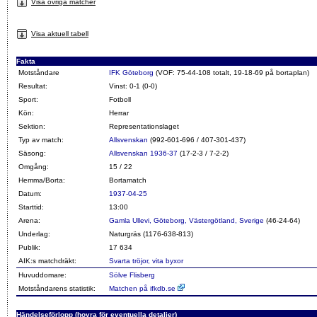
Visa övriga matcher
Visa aktuell tabell
Fakta
Motståndare
IFK Göteborg
(VOF: 75-44-108 totalt, 19-18-69 på bortaplan)
Resultat:
Vinst: 0-1 (0-0)
Sport:
Fotboll
Kön:
Herrar
Sektion:
Representationslaget
Typ av match:
Allsvenskan
(992-601-696 / 407-301-437)
Säsong:
Allsvenskan 1936-37
(17-2-3 / 7-2-2)
Omgång:
15 / 22
Hemma/Borta:
Bortamatch
Datum:
1937-04-25
Starttid:
13:00
Arena:
Gamla Ullevi, Göteborg, Västergötland, Sverige
(46-24-64)
Underlag:
Naturgräs (1176-638-813)
Publik:
17 634
AIK:s matchdräkt:
Svarta tröjor, vita byxor
Huvuddomare:
Sölve Flisberg
Motståndarens statistik:
Matchen på ifkdb.se
Händelseförlopp (hovra för eventuella detaljer)