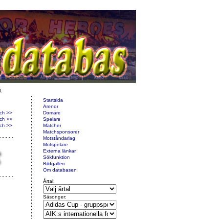
d.
Startsida
Arenor
ch >>
Domare
ch >>
Spelare
ch >>
Matcher
Matchsponsorer
Motståndarlag
Motspelare
Externa länkar
Sökfunktion
Bildgalleri
Om databasen
Årtal:
Säsonger: