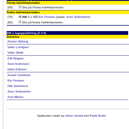
Första halvlek/perioden
(45)
Slut på Första halvlek/perioden
Andra halvlek/perioden
(76)
AIK
0-1 Mål
Eric Persson
(assist:
Sven Söderström
)
(90)
Slut på Andra halvlek/perioden
AIK:s laguppställning (2-3-5)
Startelva
Gustav Sjöberg
Valter Lundgren
Valter Sköld
Erik Almgren
Sven Andersson
Isidor Eriksson
Gustaf Josefsson
Eric Persson
Olle Zetherlund
Sven Söderström
Axel Nilsson
Application made by
Johan Jentell
and
Patrik Bodin