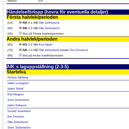
Hörnor:
5-8
Händelseförlopp (hovra för eventuella detaljer)
Första halvlek/perioden
(14)
AIK
0-1 Mål
Olle Zetherlund
(40)
AIK
0-2 Mål
Olle Zetherlund
(45)
Slut på Första halvlek/perioden
Andra halvlek/perioden
(65)
IKS
1-2 Mål
Kurt Hjelm
(73)
AIK
1-3 Mål
Olle Zetherlund
(assist:
Eric Persson
)
(90)
Slut på Andra halvlek/perioden
AIK:s laguppställning (2-3-5)
Startelva
Gustav Sjöberg
Valter Lundgren
Valter Sköld
Erik Almgren
Sven Andersson
Isidor Eriksson
Gustaf Josefsson
Eric Persson
Olle Zetherlund
Sven Söderström