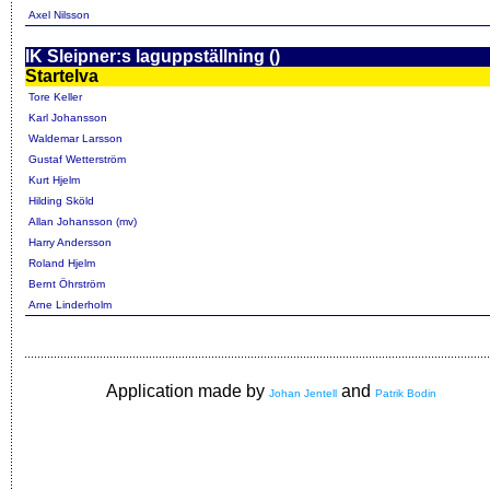
Axel Nilsson
IK Sleipner:s laguppställning ()
Startelva
Tore Keller
Karl Johansson
Waldemar Larsson
Gustaf Wetterström
Kurt Hjelm
Hilding Sköld
Allan Johansson (mv)
Harry Andersson
Roland Hjelm
Bernt Öhrström
Arne Linderholm
Application made by
and
Johan Jentell
Patrik Bodin