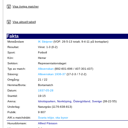
Visa övriga matcher
Visa aktuell tabell
Fakta
Motståndare
IK Sleipner
(VOF: 26-5-13 totalt, 9-4-11 på bortaplan)
Resultat:
Vinst: 1-3 (0-2)
Sport:
Fotboll
Kön:
Herrar
Sektion:
Representationslaget
Typ av match:
Allsvenskan
(992-601-696 / 407-301-437)
Säsong:
Allsvenskan 1936-37
(17-2-3 / 7-2-2)
Omgång:
21 / 22
Hemma/Borta:
Bortamatch
Datum:
1937-05-28
Starttid:
19:15
Arena:
Idrottsparken, Norrköping, Östergötland, Sverige
(38-22-55)
Underlag:
Naturgräs (1176-638-813)
Publik:
9 807
AIK:s matchdräkt:
Svarta tröjor, vita byxor
Huvuddomare:
Alfred Pärsson