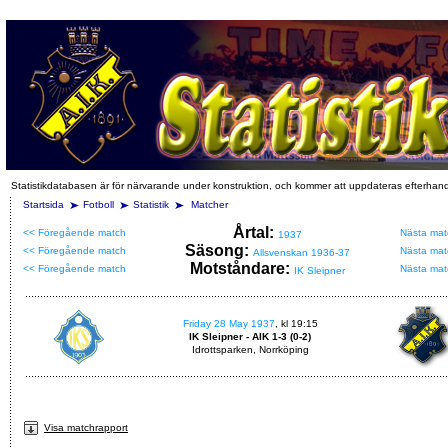
Statistikdatabasen är för närvarande under konstruktion, och kommer att uppdateras efterhan
Startsida
Fotboll
Statistik
Matcher
Årtal:
<< Föregående match
Nästa mat
1937
Säsong:
<< Föregående match
Nästa mat
Allsvenskan 1936-37
Motståndare:
<< Föregående match
Nästa mat
IK Sleipner
Friday 28 May 1937
, kl 19:15
IK Sleipner - AIK 1-3 (0-2)
Idrottsparken, Norrköping
Visa matchrapport