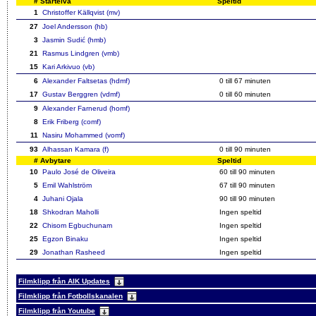
#
Startelva
Speltid
1
Christoffer Källqvist (mv)
27
Joel Andersson (hb)
3
Jasmin Sudić (hmb)
21
Rasmus Lindgren (vmb)
15
Kari Arkivuo (vb)
6
Alexander Faltsetas (hdmf)
0 till 67 minuten
17
Gustav Berggren (vdmf)
0 till 60 minuten
9
Alexander Farnerud (homf)
8
Erik Friberg (comf)
11
Nasiru Mohammed (vomf)
93
Alhassan Kamara (f)
0 till 90 minuten
#
Avbytare
Speltid
10
Paulo José de Oliveira
60 till 90 minuten
5
Emil Wahlström
67 till 90 minuten
4
Juhani Ojala
90 till 90 minuten
18
Shkodran Maholli
Ingen speltid
22
Chisom Egbuchunam
Ingen speltid
25
Egzon Binaku
Ingen speltid
29
Jonathan Rasheed
Ingen speltid
Filmklipp från AIK Updates
Filmklipp från Fotbollskanalen
Filmklipp från Youtube