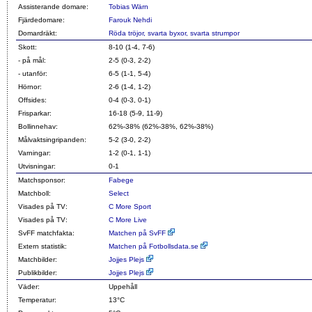
Assisterande domare:
Tobias Wärn
Fjärdedomare:
Farouk Nehdi
Domardräkt:
Röda tröjor, svarta byxor, svarta strumpor
Skott:
8-10 (1-4, 7-6)
- på mål:
2-5 (0-3, 2-2)
- utanför:
6-5 (1-1, 5-4)
Hörnor:
2-6 (1-4, 1-2)
Offsides:
0-4 (0-3, 0-1)
Frisparkar:
16-18 (5-9, 11-9)
Bollinnehav:
62%-38% (62%-38%, 62%-38%)
Målvaktsingripanden:
5-2 (3-0, 2-2)
Varningar:
1-2 (0-1, 1-1)
Utvisningar:
0-1
Matchsponsor:
Fabege
Matchboll:
Select
Visades på TV:
C More Sport
Visades på TV:
C More Live
SvFF matchfakta:
Matchen på SvFF
Extern statistik:
Matchen på Fotbollsdata.se
Matchbilder:
Jojjes Plejs
Publikbilder:
Jojjes Plejs
Väder:
Uppehåll
Temperatur:
13°C