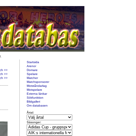
d.
Startsida
Arenor
ch >>
Domare
ch >>
Spelare
ch >>
Matcher
Matchsponsorer
Motståndarlag
Motspelare
Externa länkar
Sökfunktion
Bildgalleri
Om databasen
Årtal:
Säsonger: