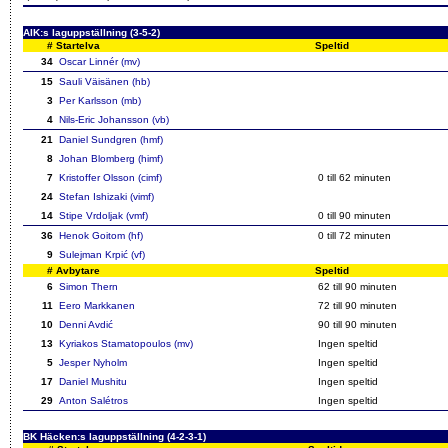
AIK:s laguppställning (3-5-2)
#
Startelva
Speltid
34
Oscar Linnér (mv)
15
Sauli Väisänen (hb)
3
Per Karlsson (mb)
4
Nils-Eric Johansson (vb)
21
Daniel Sundgren (hmf)
8
Johan Blomberg (himf)
7
Kristoffer Olsson (cimf)
0 till 62 minuten
24
Stefan Ishizaki (vimf)
14
Stipe Vrdoljak (vmf)
0 till 90 minuten
36
Henok Goitom (hf)
0 till 72 minuten
9
Sulejman Krpić (vf)
#
Avbytare
Speltid
6
Simon Thern
62 till 90 minuten
11
Eero Markkanen
72 till 90 minuten
10
Denni Avdić
90 till 90 minuten
13
Kyriakos Stamatopoulos (mv)
Ingen speltid
5
Jesper Nyholm
Ingen speltid
17
Daniel Mushitu
Ingen speltid
29
Anton Salétros
Ingen speltid
BK Häcken:s laguppställning (4-2-3-1)