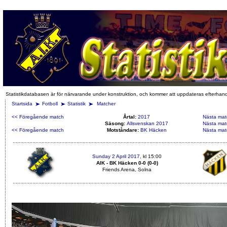
Statistikdatabasen är för närvarande under konstruktion, och kommer att uppdateras efterhan
Startsida
Fotboll
Statistik
Matcher
<< Föregående match
Årtal:
2017
Nästa mat
Säsong:
Allsvenskan 2017
Nästa mat
<< Föregående match
Motståndare:
BK Häcken
Nästa mat
Sunday 2 April 2017
, kl 15:00
AIK - BK Häcken 0-0 (0-0)
Friends Arena, Solna