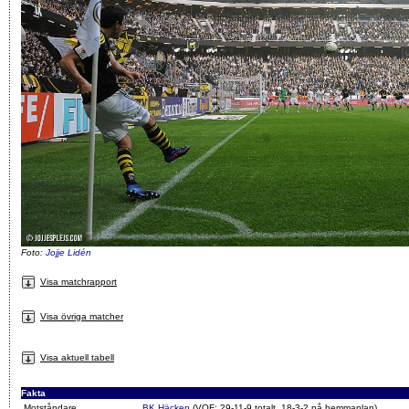
Foto:
Jojje Lidén
Visa matchrapport
Visa övriga matcher
Visa aktuell tabell
Fakta
Motståndare
BK Häcken
(VOF: 29-11-9 totalt, 18-3-2 på hemmaplan)