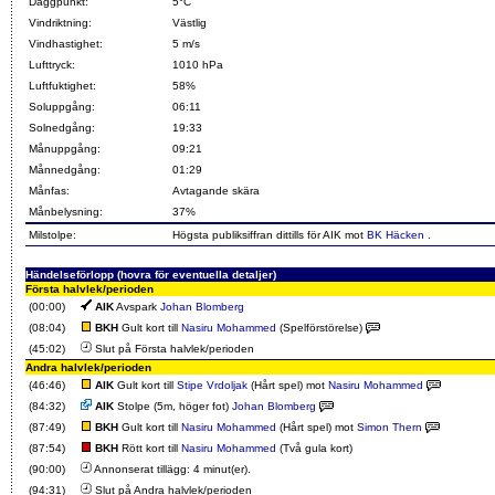
Daggpunkt:
5°C
Vindriktning:
Västlig
Vindhastighet:
5 m/s
Lufttryck:
1010 hPa
Luftfuktighet:
58%
Soluppgång:
06:11
Solnedgång:
19:33
Månuppgång:
09:21
Månnedgång:
01:29
Månfas:
Avtagande skära
Månbelysning:
37%
Milstolpe:
Högsta publiksiffran dittills för AIK mot
BK Häcken
.
Händelseförlopp (hovra för eventuella detaljer)
Första halvlek/perioden
(00:00)
AIK
Avspark
Johan Blomberg
(08:04)
BKH
Gult kort till
Nasiru Mohammed
(Spelförstörelse)
(45:02)
Slut på Första halvlek/perioden
Andra halvlek/perioden
(46:46)
AIK
Gult kort till
Stipe Vrdoljak
(Hårt spel) mot
Nasiru Mohammed
(84:32)
AIK
Stolpe (5m, höger fot)
Johan Blomberg
(87:49)
BKH
Gult kort till
Nasiru Mohammed
(Hårt spel) mot
Simon Thern
(87:54)
BKH
Rött kort till
Nasiru Mohammed
(Två gula kort)
(90:00)
Annonserat tillägg: 4 minut(er).
(94:31)
Slut på Andra halvlek/perioden