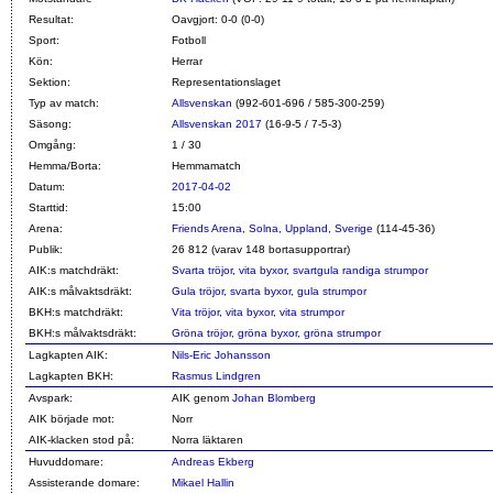
Resultat:
Oavgjort: 0-0 (0-0)
Sport:
Fotboll
Kön:
Herrar
Sektion:
Representationslaget
Typ av match:
Allsvenskan
(992-601-696 / 585-300-259)
Säsong:
Allsvenskan 2017
(16-9-5 / 7-5-3)
Omgång:
1 / 30
Hemma/Borta:
Hemmamatch
Datum:
2017-04-02
Starttid:
15:00
Arena:
Friends Arena, Solna, Uppland, Sverige
(114-45-36)
Publik:
26 812 (varav 148 bortasupportrar)
AIK:s matchdräkt:
Svarta tröjor, vita byxor, svartgula randiga strumpor
AIK:s målvaktsdräkt:
Gula tröjor, svarta byxor, gula strumpor
BKH:s matchdräkt:
Vita tröjor, vita byxor, vita strumpor
BKH:s målvaktsdräkt:
Gröna tröjor, gröna byxor, gröna strumpor
Lagkapten AIK:
Nils-Eric Johansson
Lagkapten BKH:
Rasmus Lindgren
Avspark:
AIK genom
Johan Blomberg
AIK började mot:
Norr
AIK-klacken stod på:
Norra läktaren
Huvuddomare:
Andreas Ekberg
Assisterande domare:
Mikael Hallin