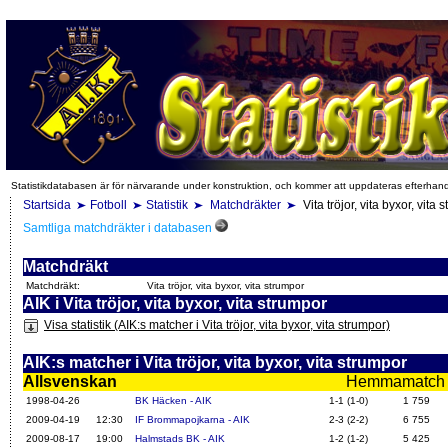
Statistikdatabasen är för närvarande under konstruktion, och kommer att uppdateras efterhan
Startsida
Fotboll
Statistik
Matchdräkter
Vita tröjor, vita byxor, vita 
Samtliga matchdräkter i databasen
Matchdräkt
Matchdräkt:
Vita tröjor, vita byxor, vita strumpor
AIK i Vita tröjor, vita byxor, vita strumpor
Visa statistik (AIK:s matcher i Vita tröjor, vita byxor, vita strumpor)
AIK:s matcher i Vita tröjor, vita byxor, vita strumpor
Allsvenskan
Hemmamatch i f
1998-04-26
BK Häcken - AIK
1-1 (1-0)
1 759
2009-04-19
12:30
IF Brommapojkarna - AIK
2-3 (2-2)
6 755
2009-08-17
19:00
Halmstads BK - AIK
1-2 (1-2)
5 425