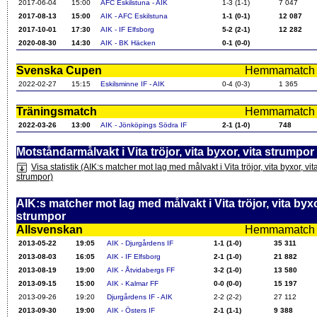
2017-06-04
15:00
AFC Eskilstuna - AIK
1-3 (1-1)
7 047
2017-08-13
15:00
AIK - AFC Eskilstuna
1-1 (0-1)
12 087
2017-10-01
17:30
AIK - IF Elfsborg
5-2 (2-1)
12 282
2020-08-30
14:30
AIK - BK Häcken
0-1 (0-0)
Svenska Cupen
Hemmamatch i f
2022-02-27
15:15
Eskilsminne IF - AIK
0-4 (0-3)
1 365
Träningsmatch
Hemmamatch i f
2022-03-26
13:00
AIK - Jönköpings Södra IF
2-1 (1-0)
748
Motståndarmålvakt i Vita tröjor, vita byxor, vita strumpor
Visa statistik (AIK:s matcher mot lag med målvakt i Vita tröjor, vita byxor, vit
strumpor)
AIK:s matcher mot lag med målvakt i Vita tröjor, vita byxo
strumpor
Allsvenskan
Hemmamatch i f
2013-05-22
19:05
AIK - Djurgårdens IF
1-1 (1-0)
35 311
2013-08-03
16:05
AIK - IF Elfsborg
2-1 (1-0)
21 882
2013-08-19
19:00
AIK - Åtvidabergs FF
3-2 (1-0)
13 580
2013-09-15
15:00
AIK - Kalmar FF
0-0 (0-0)
15 197
2013-09-26
19:20
Djurgårdens IF - AIK
2-2 (2-2)
27 112
2013-09-30
19:00
AIK - Östers IF
2-1 (1-1)
9 388