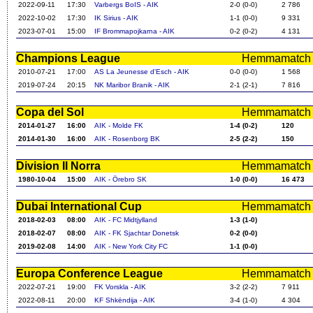
2022-09-11
17:30
Varbergs BoIS - AIK
2-0 (0-0)
2 786
2022-10-02
17:30
IK Sirius - AIK
1-1 (0-0)
9 331
2023-07-01
15:00
IF Brommapojkarna - AIK
0-2 (0-2)
4 131
Champions League
Hemmamatch i f
2010-07-21
17:00
AS La Jeunesse d'Esch - AIK
0-0 (0-0)
1 568
2019-07-24
20:15
NK Maribor Branik - AIK
2-1 (2-1)
7 816
Copa del Sol
Hemmamatch i f
2014-01-27
16:00
AIK - Molde FK
1-4 (0-2)
120
2014-01-30
16:00
AIK - Rosenborg BK
2-5 (2-2)
150
Division II Norra
Hemmamatch i f
1980-10-04
15:00
AIK - Örebro SK
1-0 (0-0)
16 473
Dubai International Cup
Hemmamatch i f
2018-02-03
08:00
AIK - FC Midtjylland
1-3 (1-0)
2018-02-07
08:00
AIK - FK Sjachtar Donetsk
0-2 (0-0)
2019-02-08
14:00
AIK - New York City FC
1-1 (0-0)
Europa Conference League
Hemmamatch i f
2022-07-21
19:00
FK Vorskla - AIK
3-2 (2-2)
7 911
2022-08-11
20:00
KF Shkëndija - AIK
3-4 (1-0)
4 304