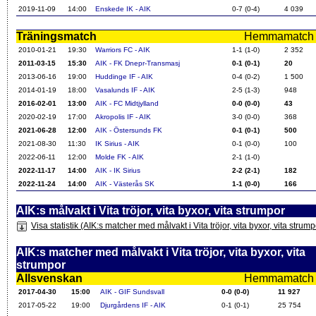
2019-11-09
14:00
Enskede IK - AIK
0-7 (0-4)
4 039
Träningsmatch
Hemmamatch i f
2010-01-21
19:30
Warriors FC - AIK
1-1 (1-0)
2 352
2011-03-15
15:30
AIK - FK Dnepr-Transmasj
0-1 (0-1)
20
2013-06-16
19:00
Huddinge IF - AIK
0-4 (0-2)
1 500
2014-01-19
18:00
Vasalunds IF - AIK
2-5 (1-3)
948
2016-02-01
13:00
AIK - FC Midtjylland
0-0 (0-0)
43
2020-02-19
17:00
Akropolis IF - AIK
3-0 (0-0)
368
2021-06-28
12:00
AIK - Östersunds FK
0-1 (0-1)
500
2021-08-30
11:30
IK Sirius - AIK
0-1 (0-0)
100
2022-06-11
12:00
Molde FK - AIK
2-1 (1-0)
2022-11-17
14:00
AIK - IK Sirius
2-2 (2-1)
182
2022-11-24
14:00
AIK - Västerås SK
1-1 (0-0)
166
AIK:s målvakt i Vita tröjor, vita byxor, vita strumpor
Visa statistik (AIK:s matcher med målvakt i Vita tröjor, vita byxor, vita strump
AIK:s matcher med målvakt i Vita tröjor, vita byxor, vita
strumpor
Allsvenskan
Hemmamatch i f
2017-04-30
15:00
AIK - GIF Sundsvall
0-0 (0-0)
11 927
2017-05-22
19:00
Djurgårdens IF - AIK
0-1 (0-1)
25 754