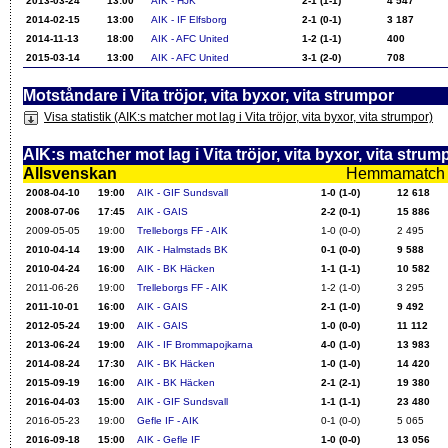
2013-03-24
13:00
AIK - HJK
2-1 (1-1)
4 547
2014-02-15
13:00
AIK - IF Elfsborg
2-1 (0-1)
3 187
2014-11-13
18:00
AIK - AFC United
1-2 (1-1)
400
2015-03-14
13:00
AIK - AFC United
3-1 (2-0)
708
Motståndare i Vita tröjor, vita byxor, vita strumpor
Visa statistik (AIK:s matcher mot lag i Vita tröjor, vita byxor, vita strumpor)
AIK:s matcher mot lag i Vita tröjor, vita byxor, vita strum
Allsvenskan
Hemmamatch i f
2008-04-10
19:00
AIK - GIF Sundsvall
1-0 (1-0)
12 618
2008-07-06
17:45
AIK - GAIS
2-2 (0-1)
15 886
2009-05-05
19:00
Trelleborgs FF - AIK
1-0 (0-0)
2 495
2010-04-14
19:00
AIK - Halmstads BK
0-1 (0-0)
9 588
2010-04-24
16:00
AIK - BK Häcken
1-1 (1-1)
10 582
2011-06-26
19:00
Trelleborgs FF - AIK
1-2 (1-0)
3 295
2011-10-01
16:00
AIK - GAIS
2-1 (1-0)
9 492
2012-05-24
19:00
AIK - GAIS
1-0 (0-0)
11 112
2013-06-24
19:00
AIK - IF Brommapojkarna
4-0 (1-0)
13 983
2014-08-24
17:30
AIK - BK Häcken
1-0 (1-0)
14 420
2015-09-19
16:00
AIK - BK Häcken
2-1 (2-1)
19 380
2016-04-03
15:00
AIK - GIF Sundsvall
1-1 (1-1)
23 480
2016-05-23
19:00
Gefle IF - AIK
0-1 (0-0)
5 065
2016-09-18
15:00
AIK - Gefle IF
1-0 (0-0)
13 056