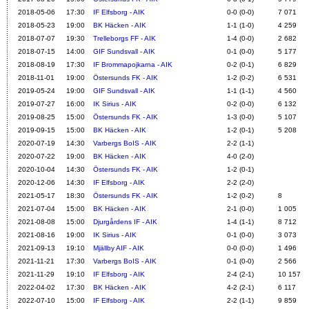
2018-05-06
17:30
IF Elfsborg - AIK
0-0 (0-0)
7 071
2018-05-23
19:00
BK Häcken - AIK
1-1 (1-0)
4 259
2018-07-07
19:30
Trelleborgs FF - AIK
1-4 (0-0)
2 682
2018-07-15
14:00
GIF Sundsvall - AIK
0-1 (0-0)
5 177
2018-08-19
17:30
IF Brommapojkarna - AIK
0-2 (0-1)
6 829
2018-11-01
19:00
Östersunds FK - AIK
1-2 (0-2)
6 531
2019-05-24
19:00
GIF Sundsvall - AIK
1-1 (1-1)
4 560
2019-07-27
16:00
IK Sirius - AIK
0-2 (0-0)
6 132
2019-08-25
15:00
Östersunds FK - AIK
1-3 (0-0)
5 107
2019-09-15
15:00
BK Häcken - AIK
1-2 (0-1)
5 208
2020-07-19
14:30
Varbergs BoIS - AIK
2-2 (1-1)
2020-07-22
19:00
BK Häcken - AIK
4-0 (2-0)
2020-10-04
14:30
Östersunds FK - AIK
1-2 (0-1)
2020-12-06
14:30
IF Elfsborg - AIK
2-2 (2-0)
2021-05-17
18:30
Östersunds FK - AIK
1-2 (0-2)
8
2021-07-04
15:00
BK Häcken - AIK
2-1 (0-0)
1 005
2021-08-08
15:00
Djurgårdens IF - AIK
1-4 (1-1)
8 712
2021-08-16
19:00
IK Sirius - AIK
0-1 (0-0)
3 073
2021-09-13
19:10
Mjällby AIF - AIK
0-0 (0-0)
1 496
2021-11-21
17:30
Varbergs BoIS - AIK
0-1 (0-0)
2 566
2021-11-29
19:10
IF Elfsborg - AIK
2-4 (2-1)
10 157
2022-04-02
17:30
BK Häcken - AIK
4-2 (2-1)
6 117
2022-07-10
15:00
IF Elfsborg - AIK
2-2 (1-1)
9 859