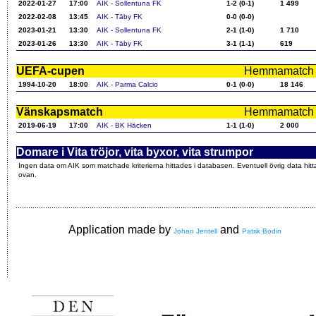
2022-01-27
17:00
AIK - Sollentuna FK
1-2 (0-1)
1 499
2022-02-08
13:45
AIK - Täby FK
0-0 (0-0)
2023-01-21
13:30
AIK - Sollentuna FK
2-1 (1-0)
1 710
2023-01-26
13:30
AIK - Täby FK
3-1 (1-1)
619
UEFA-cupen
Hemmamatch i f
1994-10-20
18:00
AIK - Parma Calcio
0-1 (0-0)
18 146
Vänskapsmatch
Hemmamatch i f
2019-06-19
17:00
AIK - BK Häcken
1-1 (1-0)
2 000
Domare i Vita tröjor, vita byxor, vita strumpor
Ingen data om AIK som matchade kriterierna hittades i databasen. Eventuell övrig data hitt
ovan.
Application made by
and
Johan Jentell
Patrik Bodin