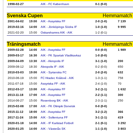
1998-02-27
AIK - FC København
0-1 (0-0)
Svenska Cupen
Hemmamatch i f
2001-04-02
19:00
AIK - Assyriska FF
2-0 (1-0)
7 139
2019-02-16
14:00
AIK - Jönköpings Södra IF
1-0 (1-0)
9 995
2021-02-20
15:00
Oskarshamns AIK - AIK
1-2 (0-1)
Träningsmatch
Hemmamatch i f
2009-02-28
14:00
AIK - Assyriska FF
0-0 (0-0)
1 989
2009-03-17
16:30
AIK - FK Spartak Vladikavkaz
1-0 (0-0)
2009-04-09
13:30
AIK - Akropolis IF
3-1 (1-0)
200
2009-08-12
18:30
Akropolis IF - AIK
0-2 (0-0)
650
2010-03-03
19:00
AIK - Syrianska FC
2-0 (2-0)
632
2010-06-19
15:00
FC Hradec Králové - AIK
1-3 (1-1)
758
2011-07-18
15:00
Assyriska FF - AIK
2-4 (1-0)
70
2012-03-17
13:00
AIK - Assyriska FF
3-2 (1-1)
1 632
2013-11-18
17:00
AIK - Assyriska FF
2-2 (1-1)
300
2014-06-27
15:00
Rosenborg BK - AIK
2-3 (1-1)
250
2015-02-08
17:00
AIK - FK Olimpik Donetsk
0-0 (0-0)
2015-11-12
18:00
AIK - Assyriska FF
3-2 (1-2)
366
2017-11-24
15:00
AIK - Sollentuna FF
3-1 (1-1)
419
2020-01-18
14:00
AIK - IF Karlstad Fotboll
2-1 (0-1)
3 292
2020-01-25
14:00
AIK - Västerås SK
1-1 (1-0)
3 803