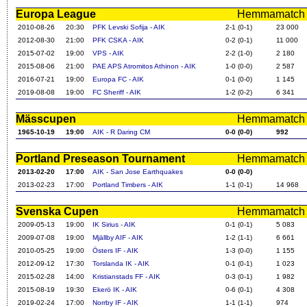
Europa League
Hemmamatch i f
2010-08-26
20:30
PFK Levski Sofija - AIK
2-1 (0-1)
23 000
2012-08-30
21:00
PFK CSKA - AIK
0-2 (0-1)
11 000
2015-07-02
19:00
VPS - AIK
2-2 (1-0)
2 180
2015-08-06
21:00
PAE APS Atromitos Athinon - AIK
1-0 (0-0)
2 587
2016-07-21
19:00
Europa FC - AIK
0-1 (0-0)
1 145
2019-08-08
19:00
FC Sheriff - AIK
1-2 (0-2)
6 341
Mässcupen
Hemmamatch i f
1965-10-19
19:00
AIK - R Daring CM
0-0 (0-0)
992
Portland Preseason Tournament
Hemmamatch i f
2013-02-20
17:00
AIK - San Jose Earthquakes
0-0 (0-0)
2013-02-23
17:00
Portland Timbers - AIK
1-1 (0-1)
14 968
Svenska Cupen
Hemmamatch i f
2009-05-13
19:00
IK Sirius - AIK
0-1 (0-1)
5 083
2009-07-08
19:00
Mjällby AIF - AIK
1-2 (1-1)
6 661
2010-05-25
19:00
Östers IF - AIK
1-3 (0-0)
1 155
2012-09-12
17:30
Torslanda IK - AIK
0-1 (0-1)
1 023
2015-02-28
14:00
Kristianstads FF - AIK
0-3 (0-1)
1 982
2015-08-19
19:30
Ekerö IK - AIK
0-6 (0-1)
4 308
2019-02-24
17:00
Norrby IF - AIK
1-1 (1-1)
974