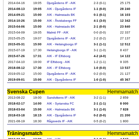
2014-04-16
19:05
Djurgårdens IF - AIK
2-3 (0-1)
25 175
2014-08-13
19:05
AIK - Djurgårdens IF
1-1 (0-0)
28 240
2014-09-21
15:00
AIK - Halmstads BK
0-1 (0-1)
16 103
2014-10-26
15:00
AIK - Åtvidabergs FF
4-1 (3-0)
12 342
2015-04-06
15:00
AIK - Halmstads BK
2-1 (0-0)
23 840
2015-04-09
19:05
Malmö FF - AIK
0-0 (0-0)
22 337
2015-05-25
19:07
Djurgårdens IF - AIK
2-2 (0-2)
27 137
2015-05-31
15:00
AIK - Helsingborgs IF
3-1 (1-1)
12 512
2015-07-19
17:30
Helsingborgs IF - AIK
3-1 (1-0)
8 437
2015-07-26
17:31
AIK - IF Elfsborg
4-2 (4-0)
14 122
2017-04-10
19:00
IF Elfsborg - AIK
1-2 (1-1)
9 335
2018-08-12
17:30
AIK - IF Elfsborg
1-0 (0-0)
13 537
2019-05-12
15:00
Djurgårdens IF - AIK
0-2 (0-0)
21 127
2019-09-01
15:00
AIK - Djurgårdens IF
1-0 (1-0)
45 367
Svenska Cupen
Hemmamatch i f
2013-08-22
19:00
Sandvikens IF - AIK
3-2 (1-1)
2 859
2018-02-17
14:00
AIK - Syrianska FC
2-1 (1-1)
8 000
2018-03-04
15:00
AIK - Halmstads BK
3-1 (1-0)
7 828
2018-03-18
18:15
AIK - Djurgårdens IF
0-2 (0-0)
21 200
2021-08-19
18:30
Rågsveds IF - AIK
0-5 (0-2)
1 800
Träningsmatch
Hemmamatch i f