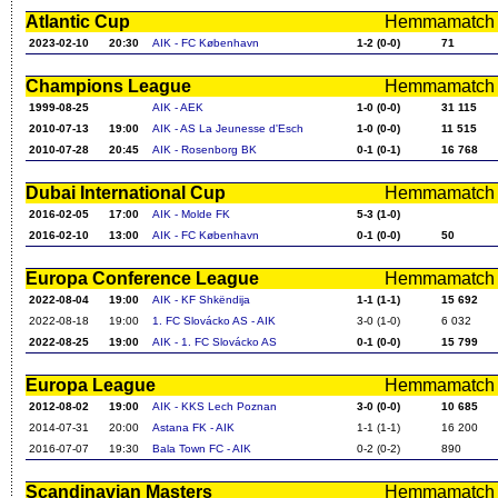
Atlantic Cup
Hemmamatch i f
2023-02-10
20:30
AIK - FC København
1-2 (0-0)
71
Champions League
Hemmamatch i f
1999-08-25
AIK - AEK
1-0 (0-0)
31 115
2010-07-13
19:00
AIK - AS La Jeunesse d'Esch
1-0 (0-0)
11 515
2010-07-28
20:45
AIK - Rosenborg BK
0-1 (0-1)
16 768
Dubai International Cup
Hemmamatch i f
2016-02-05
17:00
AIK - Molde FK
5-3 (1-0)
2016-02-10
13:00
AIK - FC København
0-1 (0-0)
50
Europa Conference League
Hemmamatch i f
2022-08-04
19:00
AIK - KF Shkëndija
1-1 (1-1)
15 692
2022-08-18
19:00
1. FC Slovácko AS - AIK
3-0 (1-0)
6 032
2022-08-25
19:00
AIK - 1. FC Slovácko AS
0-1 (0-0)
15 799
Europa League
Hemmamatch i f
2012-08-02
19:00
AIK - KKS Lech Poznan
3-0 (0-0)
10 685
2014-07-31
20:00
Astana FK - AIK
1-1 (1-1)
16 200
2016-07-07
19:30
Bala Town FC - AIK
0-2 (0-2)
890
Scandinavian Masters
Hemmamatch i f