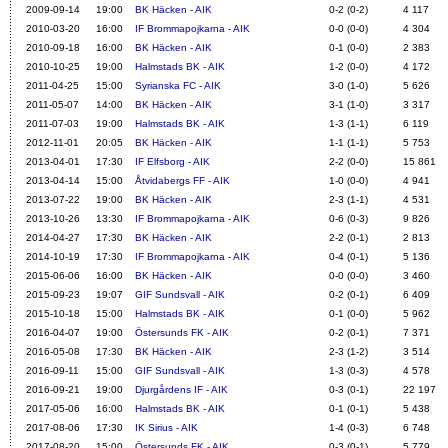
2009-09-14
19:00
BK Häcken - AIK
0-2 (0-2)
4 117
2010-03-20
16:00
IF Brommapojkarna - AIK
0-0 (0-0)
4 304
2010-09-18
16:00
BK Häcken - AIK
0-1 (0-0)
2 383
2010-10-25
19:00
Halmstads BK - AIK
1-2 (0-0)
4 172
2011-04-25
15:00
Syrianska FC - AIK
3-0 (1-0)
5 626
2011-05-07
14:00
BK Häcken - AIK
3-1 (1-0)
3 317
2011-07-03
19:00
Halmstads BK - AIK
1-3 (1-1)
6 119
2012-11-01
20:05
BK Häcken - AIK
1-1 (1-1)
5 753
2013-04-01
17:30
IF Elfsborg - AIK
2-2 (0-0)
15 861
2013-04-14
15:00
Åtvidabergs FF - AIK
1-0 (0-0)
4 941
2013-07-22
19:00
BK Häcken - AIK
2-3 (1-1)
4 531
2013-10-26
13:30
IF Brommapojkarna - AIK
0-6 (0-3)
9 826
2014-04-27
17:30
BK Häcken - AIK
2-2 (0-1)
2 813
2014-10-19
17:30
IF Brommapojkarna - AIK
0-4 (0-1)
5 136
2015-06-06
16:00
BK Häcken - AIK
0-0 (0-0)
3 460
2015-09-23
19:07
GIF Sundsvall - AIK
0-2 (0-1)
6 409
2015-10-18
15:00
Halmstads BK - AIK
0-1 (0-0)
5 962
2016-04-07
19:00
Östersunds FK - AIK
0-2 (0-1)
7 371
2016-05-08
17:30
BK Häcken - AIK
2-3 (1-2)
3 514
2016-09-11
15:00
GIF Sundsvall - AIK
1-3 (0-3)
4 578
2016-09-21
19:00
Djurgårdens IF - AIK
0-3 (0-1)
22 197
2017-05-06
16:00
Halmstads BK - AIK
0-1 (0-1)
5 438
2017-08-06
17:30
IK Sirius - AIK
1-4 (0-3)
6 748
2017-08-20
15:00
Östersunds FK - AIK
0-3 (0-1)
5 779