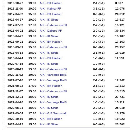
2016-10-27
19:00
AIK - BK Häcken
2-1 (1-1)
8 507
2016-11-06
19:00
AIK - Kalmar FF
3-1 (1-1)
12 076
2017-04-02
15:00
AIK - BK Häcken
0-0 (0-0)
26 812
2017-04-27
19:00
AIK - IK Sirius
1-0 (1-0)
13 517
2017-07-02
17:30
AIK - Östersunds FK
2-2 (1-1)
15 121
2018-04-02
15:00
AIK - Dalkurd FF
2-0 (1-0)
30 334
2018-04-27
19:00
AIK - IK Sirius
2-0 (1-0)
15 187
2018-09-01
16:00
AIK - BK Häcken
3-0 (3-0)
17 163
2019-03-31
15:00
AIK - Östersunds FK
0-0 (0-0)
29 157
2019-04-14
15:00
AIK - IK Sirius
2-1 (0-1)
16 019
2019-04-24
19:00
AIK - BK Häcken
1-0 (0-0)
11 131
2020-07-15
19:00
AIK - IK Sirius
1-0 (0-0)
2020-08-13
19:00
AIK - Östersunds FK
0-1 (0-1)
2020-11-02
19:00
AIK - Varbergs BoIS
1-0 (0-0)
2021-07-10
17:30
AIK - Varbergs BoIS
2-1 (1-1)
12 342
2021-08-22
17:30
AIK - BK Häcken
2-1 (1-0)
12 313
2021-11-07
15:00
AIK - Östersunds FK
3-0 (1-0)
15 515
2021-12-04
15:00
AIK - IK Sirius
4-2 (2-2)
27 731
2022-04-20
19:00
AIK - Varbergs BoIS
1-0 (1-0)
15 112
2022-05-21
15:00
AIK - IK Sirius
2-2 (2-2)
25 619
2022-09-04
17:30
AIK - GIF Sundsvall
4-0 (1-0)
19 170
2022-10-19
19:00
AIK - BK Häcken
1-2 (0-1)
19 623
2023-04-29
15:00
AIK - IK Sirius
0-0 (0-0)
23 502