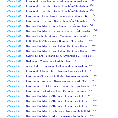
2011-04-29
Eurosport: Lagrell upprepar sitt krav på anmälning...
2011-04-29
Eurosport: Syrianska: Skottet kom från AIK-klacken
2011-04-29
Eurosport: Syrianska: Skottet kom från AIK-klacken
2011-04-29
Expressen: Fler knallskott har kastats in i Södert�...
2011-04-29
Expressen: Syrianska: Skottet kom från AIK-läktaren
2011-04-29
Svenska Dagbladet: Fotbollen kräver hårdare lagar
2011-04-29
Svenska Dagbladet: Nytt videomaterial: Båda smälla...
2011-04-29
Svenska Fotbollsförbundet: "Vi måste ha samhället...
2011-04-28
FotbollDirekt: AIK försvarar Bangura: ''Inte fulare...
2011-04-28
Svenska Dagbladet: Capel vill ge klubbarna tillstån...
2011-04-28
Svenska Dagbladet: Capel vill ge klubbarna tillstån...
2011-04-28
Svenska Fans - Syrianska FC: Syrianska FC - AIK: 1-0...
2011-04-28
Sydöstran: Vi riskerar fotbollsbunkrar
2011-04-27
Aftonbladet: Kan ändå straffas med poängavdrag
2011-04-27
Eurosport: Tallinger: Kan bli omspel vid extremfall
2011-04-27
Expressen: Attack mot bollkallen kan avgöra matchen
2011-04-27
Expressen: Därför kan Syrianska slippa straff: "Sv...
2011-04-27
Expressen: Nya bilderna kan fria AIK från knallskottet
2011-04-27
Expressen: Ordbråk om Teteh Banguras utvisning
2011-04-27
Svenska Dagbladet: AIK-basen tror inte på böter
2011-04-27
Svenska Dagbladet: AIK-basen tror inte på böter ef...
2011-04-27
Svenska Dagbladet: AIK-basen tror inte på böter ef...
2011-04-27
Svenska Dagbladet: Bollpojkes skada kan fälla klubb
2011-04-27
Svenska Dagbladet: Inför anmälningsplikt för huli...