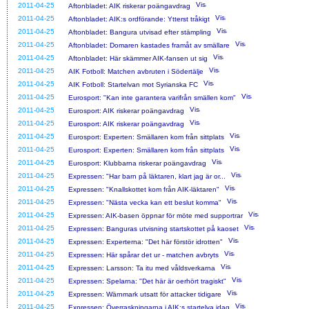
2011-04-25
Aftonbladet: AIK riskerar poängavdrag
2011-04-25
Aftonbladet: AIK:s ordförande: Ytterst tråkigt
2011-04-25
Aftonbladet: Bangura utvisad efter stämpling
2011-04-25
Aftonbladet: Domaren kastades framåt av smällare
2011-04-25
Aftonbladet: Här skämmer AIK-fansen ut sig
2011-04-25
AIK Fotboll: Matchen avbruten i Södertälje
2011-04-25
AIK Fotboll: Startelvan mot Syrianska FC
2011-04-25
Eurosport: "Kan inte garantera varifrån smällen kom"
2011-04-25
Eurosport: AIK riskerar poängavdrag
2011-04-25
Eurosport: AIK riskerar poängavdrag
2011-04-25
Eurosport: Experten: Smällaren kom från sittplats
2011-04-25
Eurosport: Experten: Smällaren kom från sittplats
2011-04-25
Eurosport: Klubbarna riskerar poängavdrag
2011-04-25
Expressen: "Har barn på läktaren, klart jag är or...
2011-04-25
Expressen: "Knallskottet kom från AIK-läktaren"
2011-04-25
Expressen: "Nästa vecka kan ett beslut komma"
2011-04-25
Expressen: AIK-basen öppnar för möte med supportrar
2011-04-25
Expressen: Banguras utvisning startskottet på kaoset
2011-04-25
Expressen: Experterna: "Det här förstör idrotten"
2011-04-25
Expressen: Här spårar det ur - matchen avbryts
2011-04-25
Expressen: Larsson: Ta itu med våldsverkarna
2011-04-25
Expressen: Spelarna: "Det här är oerhört tragiskt"
2011-04-25
Expressen: Wärnmark utsatt för attacker tidigare
2011-04-25
Expressen: Överraskningarna i AIK:s startelva idag