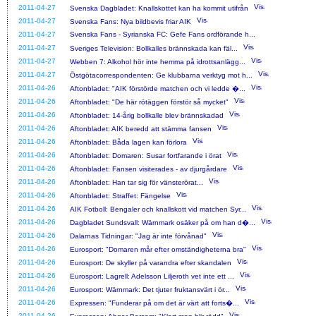
2011-04-27
Svenska Dagbladet: Knallskottet kan ha kommit utifrån
2011-04-27
Svenska Fans: Nya bildbevis friar AIK
2011-04-27
Svenska Fans - Syrianska FC: Gefe Fans ordförande h...
2011-04-27
Sveriges Television: Bollkalles brännskada kan fäl...
2011-04-27
Webben 7: Alkohol hör inte hemma på idrottsanlägg...
2011-04-27
Östgötacorrespondenten: Ge klubbarna verktyg mot h...
2011-04-26
Aftonbladet: "AIK förstörde matchen och vi ledde �...
2011-04-26
Aftonbladet: "De här rötäggen förstör så mycket"
2011-04-26
Aftonbladet: 14-årig bollkalle blev brännskadad
2011-04-26
Aftonbladet: AIK beredd att stämma fansen
2011-04-26
Aftonbladet: Båda lagen kan förlora
2011-04-26
Aftonbladet: Domaren: Susar fortfarande i örat
2011-04-26
Aftonbladet: Fansen visiterades - av djurgårdare
2011-04-26
Aftonbladet: Han tar sig för vänsterörat...
2011-04-26
Aftonbladet: Straffet: Fängelse
2011-04-26
AIK Fotboll: Bengaler och knallskott vid matchen Syr...
2011-04-26
Dagbladet Sundsvall: Wärnmark osäker på om han d�...
2011-04-26
Dalarnas Tidningar: "Jag är inte förvånad"
2011-04-26
Eurosport: "Domaren mår efter omständigheterna bra"
2011-04-26
Eurosport: De skyller på varandra efter skandalen
2011-04-26
Eurosport: Lagrell: Adelsson Liljeroth vet inte ett ...
2011-04-26
Eurosport: Wärnmark: Det tjuter fruktansvärt i ör...
2011-04-26
Expressen: "Funderar på om det är värt att forts�...
2011-04-26