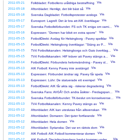
2011-05-21
Folkbladet: Fotbollens uråldriga bestraffning
2011-05-18
Aftonbladet: Hemligt, det blir bäst så
2011-05-18
Svenska Dagbladet: Fotbollsprotester avslogs
2011-05-17
Eurosport: Lagrell: Det är bra att AIK överklagar
2011-05-17
Svenska Fotbollsförbundet: FS och TK eniga om varni...
2011-05-16
Expressen: "Domen har blivit en extra sporre"
2011-05-15
FotbollDirekt: Avslag för Helsingborg - Pavey spelklar
2011-05-15
FotbollDirekt: Helsingborg överklagar: "Stäng av P...
2011-05-15
TV4 Fotbollskanalen: Helsingborgs och Gais överklag...
2011-05-15
TV4 Fotbollskanalen: HIF kräver att Pavey stängs a...
2011-05-14
FotbollDirekt: Förbundets helomvändning - Pavey sl...
2011-05-13
AIK Fotboll: Kenny Pavey inte avstängd
2011-05-13
Expressen: Förbundet ändrar sig: Pavey får spela
2011-05-13
Expressen: Lühr: De statuerade ett exempel
2011-05-13
FotbollDirekt: AIK får akta sig - riskerar degradering
2011-05-13
Svenska Fans: AVGÅ! Och andra åsikter - Fredagspan...
2011-05-13
Svenska Fotbollsförbundet: TK-beslut om konsekvense...
2011-05-13
TV4 Fotbollskanalen: Kenny Pavey stängs av
2011-05-12
Aftonbladet: AIK kan uteslutas från allsvenskan
2011-05-12
Aftonbladet: Domaren: Det tjuter fortfarande
2011-05-12
Aftonbladet: Hela domen
2011-05-12
Aftonbladet: Syrianska: Det var en rättvis dom
2011-05-12
AIK Fotboll: AIK Fotboll kommenterar domen
2011-05-12
AIK Fotboll: Disciplinnämndens beslut kommer under ...