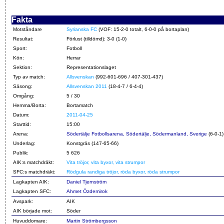
Fakta
Motståndare
Syrianska FC
(VOF: 15-2-0 totalt, 6-0-0 på bortaplan)
Resultat:
Förlust (tilldömd): 3-0 (1-0)
Sport:
Fotboll
Kön:
Herrar
Sektion:
Representationslaget
Typ av match:
Allsvenskan
(992-601-696 / 407-301-437)
Säsong:
Allsvenskan 2011
(18-4-7 / 6-4-4)
Omgång:
5 / 30
Hemma/Borta:
Bortamatch
Datum:
2011-04-25
Starttid:
15:00
Arena:
Södertälje Fotbollsarena, Södertälje, Södermanland, Sverige
(6-0-1)
Underlag:
Konstgräs (147-65-66)
Publik:
5 626
AIK:s matchdräkt:
Vita tröjor, vita byxor, vita strumpor
SFC:s matchdräkt:
Rödgula randiga tröjor, röda byxor, röda strumpor
Lagkapten AIK:
Daniel Tjernström
Lagkapten SFC:
Ahmet Özdemirok
Avspark:
AIK
AIK började mot:
Söder
Huvuddomare:
Martin Strömbergsson