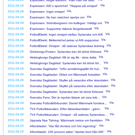
Expressen: Abgar Barsom: "Klart man blir rädd"
2011-04-26
Expressen: AIK:s sportchef: "Hoppas på omspel"
2011-04-26
Expressen: Inget omspel
2011-04-26
Expressen: Nu kan matchen spelas om
2011-04-26
Expressen: Strömbergsson om kollegan: Väldigt ont
2011-04-26
Expressen: Supportrar riskerar fängelsestraff
2011-04-26
FotbollDirekt: Inget omspel mellan Syrianska och AIK
2011-04-26
FotbollDirekt: Melkemichel pekar ut AIK-supportrar
2011-04-26
FotbollDirekt: Omspel - då raderas Syrianskas ledning
2011-04-26
Göteborgs-Posten: Syrianska kan bli störst förlorare
2011-04-26
Helsingborgs Dagblad: Allt är sig likt - sluta dalta
2011-04-26
Helsingborgs Dagblad: Syrianska kan bli störst för...
2011-04-26
Svenska Dagbladet: "Inför anmälningsplikt för hul...
2011-04-26
Svenska Dagbladet: Oklart om Wärnmark fortsätter
2011-04-26
Svenska Dagbladet: Skyller på varandra efter skandalen
2011-04-26
Svenska Dagbladet: Skyller på varandra efter skandalen
2011-04-26
Svenska Dagbladet: Syrianska kan bli störst förlorare
2011-04-26
Svenska Fans: Det är mycket lättare att vara kriti...
2011-04-26
Svenska Fotbollsförbundet: Daniel Wärnmark fundera...
2011-04-26
TV4 Fotbollskanalen: Efter läktarskandalen - gärni...
2011-04-26
TV4 Fotbollskanalen: Omspel - då raderas Syrianskas...
2011-04-26
Uppsala Nya Tidning: Wärnmark tvekar om framtiden
2011-04-25
Aftonbladet: "Har fått tinnitus och hör ingenting"
2011-04-25
Aftonbladet: 100 procent säker "skottet kom från AIK"