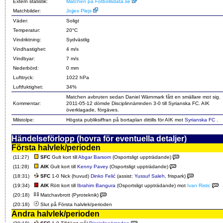
Extern statistik:
Matchen på Fotbollsdata.se
Matchbilder:
Jojjes Plejs
Väder:
Soligt
Temperatur:
20°C
Vindriktning:
Sydvästlig
Vindhastighet:
4 m/s
Vindbyar:
7 m/s
Nederbörd:
0 mm
Lufttryck:
1022 hPa
Luftfuktighet:
34%
Matchen avbruten sedan Daniel Wärnmark fått en smällare mot sig.
Kommentar:
2011-05-12 dömde Disciplinnämnden 3-0 till Syrianska FC. AIK
överklagade, förgäves.
Milstolpe:
Högsta publiksiffran på bortaplan dittills för AIK mot
Syrianska FC
.
Händelseförlopp (hovra för eventuella detaljer)
Första halvlek/perioden
(11:27)
SFC
Gult kort till
Abgar Barsom
(Osportsligt uppträdande)
(11:28)
AIK
Gult kort till
Kenny Pavey
(Osportsligt uppträdande)
(18:31)
SFC
1-0 Nick (huvud)
Dinko Felić
(assist:
Yussuf Saleh
, frispark)
(19:34)
AIK
Rött kort till
Ibrahim Bangura
(Osportsligt uppträdande) mot
Ivan Ristic
(20:18)
Matchavbrott (Pyroteknik)
(20:18)
Slut på Första halvlek/perioden
Andra halvlek/perioden