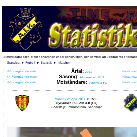
Statistikdatabasen är för närvarande under konstruktion, och kommer att uppdateras efterhan
Startsida
Fotboll
Statistik
Matcher
Årtal:
<< Föregående match
Nästa mat
2011
Säsong:
<< Föregående match
Nästa mat
Allsvenskan 2011
Motståndare:
<< Föregående match
Nästa mat
Syrianska FC
Monday 25 April 2011
, kl 15:00
Syrianska FC - AIK 3-0 (1-0)
Södertälje Fotbollsarena, Södertälje