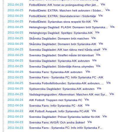
2011-04-25
FotbollDirekt: AIK hotat av poängavdrag efter jätt...
2011-04-25
FotbollDirekt: EXTRA: Matchen helt avbruten i Söder...
2011-04-25
FotbollDirekt: EXTRA: Skandalscener i Södertälje
2011-04-25
FotbollDirekt: Syrianskas stora respekt för AIK
2011-04-25
Helsingborgs Dagblad: FLASH: Domaren bröt Syrianska...
2011-04-25
Helsingborgs Dagblad: Speltips: Syrianska-AIK
2011-04-25
Skånska Dagbladet: Domaren bröt matchen
2011-04-25
Skånska Dagbladet: Domaren bröt Syrianska-AIK
2011-04-25
Svenska Dagbladet: AIK kan räkna med hårda straff
2011-04-25
Svenska Dagbladet: Straffet måste bli kännbart
2011-04-25
Svenska Dagbladet: Syrianska-AIK avbruten
2011-04-25
Svenska Dagbladet: Södertälje Arena utrymdes
2011-04-25
Svenska Fans: Syrianska-AIK avbruten
2011-04-25
Svenska Fans - Syrianska FC: Inför Syrianska FC - AIK
2011-04-25
Svenska Fotbollsförbundet: Syrianska-AIK avbruten, ...
2011-04-25
Sydsvenska Dagbladet: Syrianska-AIK avbruten
2011-04-25
Vadslagningsguiden: Allsvenskan: Matchen AIK mot Syr...
2011-04-24
AIK Fotboll: Truppen mot Syrianska FC
2011-04-24
Svenska Fans: Inför Syrianska FC - AIK
2011-04-23
AIK Fotboll: Avspark: Inför Syrianska FC-AIK
2011-04-23
Svenska Dagbladet: Prövat Syrianska laddar för AIK
2011-04-23
Svenska Fans: AVGÅ! Och andra åsikter!
2011-04-23
Svenska Fans - Syrianska FC: Info inför Syrianska F...