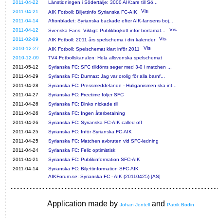
2011-04-22
Länstidningen i Södertälje: 3000 AIK:are till Sö...
2011-04-21
AIK Fotboll: Biljettinfo Syrianska FC-AIK
2011-04-14
Aftonbladet: Syrianska backade efter AIK-fansens boj...
2011-04-12
Svenska Fans: Viktigt: Publikbojkott inför bortamat...
2011-02-09
AIK Fotboll: 2011 års spelschema i din kalender
2010-12-27
AIK Fotboll: Spelschemat klart inför 2011
2010-12-09
TV4 Fotbollskanalen: Hela allsvenska spelschemat
2011-05-12
Syrianska FC: SFC tilldöms seger med 3-0 i matchen ...
2011-04-29
Syrianska FC: Durmaz: Jag var orolig för alla barnf...
2011-04-28
Syrianska FC: Pressmeddelande - Huliganismen ska int...
2011-04-27
Syrianska FC: Freetime följer SFC
2011-04-26
Syrianska FC: Dinko nickade till
2011-04-26
Syrianska FC: Ingen återbetalning
2011-04-26
Syrianska FC: Syrianska FC-AIK called off
2011-04-25
Syrianska FC: Inför Syrianska FC-AIK
2011-04-25
Syrianska FC: Matchen avbruten vid SFC-ledning
2011-04-24
Syrianska FC: Felic optimistisk
2011-04-21
Syrianska FC: Publikinformation SFC-AIK
2011-04-14
Syrianska FC: Biljettinformation SFC-AIK
AIKForum.se: Syrianska FC - AIK (20110425) [AS]
Application made by
and
Johan Jentell
Patrik Bodin