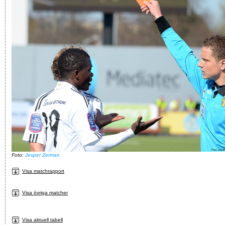
Foto:
Jesper Zerman
Visa matchrapport
Visa övriga matcher
Visa aktuell tabell