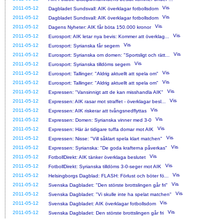
2011-05-12
Dagbladet Sundsvall: AIK överklagar fotbollsdom
2011-05-12
Dagbladet Sundsvall: AIK överklagar fotbollsdom
2011-05-12
Dagens Nyheter: AIK får böta 150.000 kronor
2011-05-12
Eurosport: AIK letar nya bevis: Kommer att överklag...
2011-05-12
Eurosport: Syrianska får segern
2011-05-12
Eurosport: Syrianska om domen: "Sportsligt och rätt...
2011-05-12
Eurosport: Syrianska tilldöms segern
2011-05-12
Eurosport: Tallinger: "Aldrig aktuellt att spela om"
2011-05-12
Eurosport: Tallinger: "Aldrig aktuellt att spela om"
2011-05-12
Expressen: "Vansinnigt att de kan misshandla AIK"
2011-05-12
Expressen: AIK rasar mot straffet - överklagar besl...
2011-05-12
Expressen: AIK riskerar att tvångsnedflyttas
2011-05-12
Expressen: Domen: Syrianska vinner med 3-0
2011-05-12
Expressen: Här är tidigare tuffa domar mot AIK
2011-05-12
Expressen: Nisse: "Vill såklart spela klart matchen"
2011-05-12
Expressen: Syrianska: "De goda krafterna påverkas"
2011-05-12
FotbollDirekt: AIK tänker överklaga beslutet
2011-05-12
FotbollDirekt: Syrianska tilldöms 3-0-seger mot AIK
2011-05-12
Helsingborgs Dagblad: FLASH: Förlust och böter fö...
2011-05-12
Svenska Dagbladet: "Den störste brottslingen går fri"
2011-05-12
Svenska Dagbladet: "Vi skulle inte ha spelat matchen"
2011-05-12
Svenska Dagbladet: AIK överklagar fotbollsdom
2011-05-12
Svenska Dagbladet: Den störste brottslingen går fri