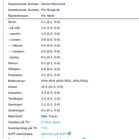
Assisterande domare:
Daniel Wärnmark
Assisterande domare:
Per Brogevik
Fjärdedomare:
Per Melin
Skott:
2-1 (2-1, 0-0)
- på mål:
1-0 (1-0, 0-0)
- utanför:
1-0 (1-0, 0-0)
- i ramen:
0-0 (0-0, 0-0)
- - i ribban:
0-0 (0-0, 0-0)
- - i stolpen:
0-0 (0-0, 0-0)
- täckta:
0-1 (0-1, 0-0)
Hörnor:
0-2 (0-2, 0-0)
Offsides:
0-0 (0-0, 0-0)
Frisparkar:
4-1 (4-1, 0-0)
Bollinnehav:
45%-55% (45%-55%, 45%-55%)
Inkast:
11-5 (11-5, 0-0)
Insparkar:
2-3 (2-3, 0-0)
Tacklingar:
2-4 (1-4, 1-0)
Varningar:
1-1 (1-1, 0-0)
Utvisningar:
0-1 (0-1, 0-0)
Matchboll:
Nike Tracer
Visades på TV:
C More Sport
Sammandrag på TV:
TV4
SvFF matchfakta:
Matchen på SvFF