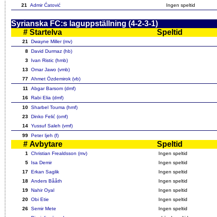
21
Admir Ćatović
Ingen speltid
Syrianska FC:s laguppställning (4-2-3-1)
#
Startelva
Speltid
21
Dwayne Miller (mv)
8
David Durmaz (hb)
3
Ivan Ristic (hmb)
13
Omar Jawo (vmb)
77
Ahmet Özdemirok (vb)
11
Abgar Barsom (dmf)
16
Rabi Elia (dmf)
10
Sharbel Touma (hmf)
23
Dinko Felić (omf)
14
Yussuf Saleh (vmf)
99
Peter Ijeh (f)
#
Avbytare
Speltid
1
Christian Frealdsson (mv)
Ingen speltid
5
Isa Demir
Ingen speltid
17
Erkan Saglik
Ingen speltid
18
Anders Bååth
Ingen speltid
19
Nahir Oyal
Ingen speltid
20
Obi Etie
Ingen speltid
26
Semir Mete
Ingen speltid