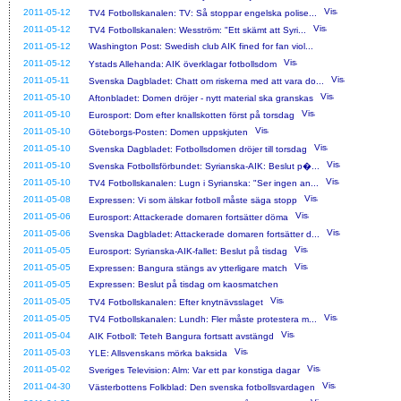
2011-05-12
TV4 Fotbollskanalen: TV: Så stoppar engelska polise...
2011-05-12
TV4 Fotbollskanalen: Wesström: "Ett skämt att Syri...
2011-05-12
Washington Post: Swedish club AIK fined for fan viol...
2011-05-12
Ystads Allehanda: AIK överklagar fotbollsdom
2011-05-11
Svenska Dagbladet: Chatt om riskerna med att vara do...
2011-05-10
Aftonbladet: Domen dröjer - nytt material ska granskas
2011-05-10
Eurosport: Dom efter knallskotten först på torsdag
2011-05-10
Göteborgs-Posten: Domen uppskjuten
2011-05-10
Svenska Dagbladet: Fotbollsdomen dröjer till torsdag
2011-05-10
Svenska Fotbollsförbundet: Syrianska-AIK: Beslut p�...
2011-05-10
TV4 Fotbollskanalen: Lugn i Syrianska: "Ser ingen an...
2011-05-08
Expressen: Vi som älskar fotboll måste säga stopp
2011-05-06
Eurosport: Attackerade domaren fortsätter döma
2011-05-06
Svenska Dagbladet: Attackerade domaren fortsätter d...
2011-05-05
Eurosport: Syrianska-AIK-fallet: Beslut på tisdag
2011-05-05
Expressen: Bangura stängs av ytterligare match
2011-05-05
Expressen: Beslut på tisdag om kaosmatchen
2011-05-05
TV4 Fotbollskanalen: Efter knytnävsslaget
2011-05-05
TV4 Fotbollskanalen: Lundh: Fler måste protestera m...
2011-05-04
AIK Fotboll: Teteh Bangura fortsatt avstängd
2011-05-03
YLE: Allsvenskans mörka baksida
2011-05-02
Sveriges Television: Alm: Var ett par konstiga dagar
2011-04-30
Västerbottens Folkblad: Den svenska fotbollsvardagen