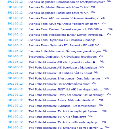
2011-05-12
Svenska Dagbladet: Domarskadan en arbetsplatsolycka?
2011-05-12
Svenska Dagbladet: Förlust och böter för AIK
2011-05-12
Svenska Dagbladet: Förlust och böter för AIK
2011-05-12
Svenska Fans: AIK om domen: Vi kommer överklaga
2011-05-12
Svenska Fans: AIK:s VD Annela Yderberg om domen
2011-05-12
Svenska Fans: Domen: Syrianskaseger och 150 000 kr i...
2011-05-12
Svenska Fans: Redaktörens tankar: Domen, Almstriden...
2011-05-12
Svenska Fans - Syrianska FC: Historiska 3 poäng!
2011-05-12
Svenska Fans - Syrianska FC: Syrianska FC - AIK 3-0
2011-05-12
Svenska Fotbollsförbundet: Så fungerar granskningen
2011-05-12
Sydsvenska Dagbladet: AIK överklagar fotbollsdom
2011-05-12
TV4 Fotbollskanalen: AIK eller Syrianska - vilka f�...
2011-05-12
TV4 Fotbollskanalen: AIK överklagar båda besluten
2011-05-12
TV4 Fotbollskanalen: Dif drabbas hårt av beslut
2011-05-12
TV4 Fotbollskanalen: Efter domen - Djurgården under...
2011-05-12
TV4 Fotbollskanalen: Här är AIK:s hårda straff
2011-05-12
TV4 Fotbollskanalen: JUST NU: AIK överklagar båda ...
2011-05-12
TV4 Fotbollskanalen: Pavey om domen: "Det är skamligt"
2011-05-12
TV4 Fotbollskanalen: Pavey: Förbundet förstör fö...
2011-05-12
TV4 Fotbollskanalen: Syrianska: "Ett rättvist beslut"
2011-05-12
TV4 Fotbollskanalen: TV: AIK-bas skyller på Syrians...
2011-05-12
TV4 Fotbollskanalen: TV: AIK:s hårda straff
2011-05-12
TV4 Fotbollskanalen: TV: AIK:s ordförande skyller p...
2011-05-12
TV4 Fotbollskanalen: TV: Syrianska nöjt med domen: ...