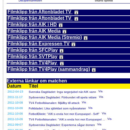
Disciplinnämnden
okänd speltid
Filmklipp från Aftonbladet TV
Filmklipp från Aftonbladet TV
Filmklipp från AIK i HD
Filmklipp från AIK Media
Filmklipp från AIK Media (Stremio)
Filmklipp från Expressen TV
Filmklipp från SFCPlay
Filmklipp från SVTPlay
Filmklipp från TV4Play
Filmklipp från TV4Play (sammandrag)
Externa länkar om matchen
Datum
Titel
2012-04-15
Svenska Dagbladet: Inga segerjubel när AIK vann
2011-11-17
Sydsvenska Dagbladet: Förbundet vill spela vidare
2011-10-08
TV4 Fotbollskanalen: Mjällby till attack
2011-10-06
Folkbladet: Lika självklart som nyårsraketer
2011-10-06
FotbollDirekt: "AIK:s enda hot mot Europaspel - Svff"
2011-10-06
TV4 Fotbollskanalen: "AIK:s enda hot mot Europaspel ...
2011-09-07
Sydsvenska Dagbladet: Experterna sågar domen