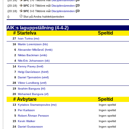
(20:18)
SFC
1-0 Tilldömt mål
Disciplinnämnden
(20:18)
SFC
2-0 Tilldömt mål
Disciplinnämnden
(20:18)
SFC
3-0 Tilldömt mål
Disciplinnämnden
()
Slut på Andra halvlek/perioden
AIK:s laguppställning (4-4-2)
#
Startelva
Speltid
27
Ivan Turina (mv)
16
Martin Lorentzson (hb)
6
Alexander Milošević (hmb)
2
Niklas Backman (vmb)
4
Nils-Eric Johansson (vb)
14
Kenny Pavey (hmf)
7
Helgi Daníelsson (himf)
8
Daniel Tjernström (vimf)
28
Viktor Lundberg (vmf)
19
Ibrahim Bangura (hf)
20
Mohamed Bangura (vf)
#
Avbytare
Speltid
13
Kyriakos Stamatopoulos (mv)
Ingen speltid
3
Per Karlsson
Ingen speltid
5
Robert Åhman Persson
Ingen speltid
15
Kevin Walker
Ingen speltid
24
Daniel Gustavsson
Ingen speltid