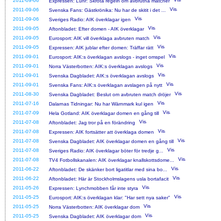
2011-09-06
Expressen: Lühr: Skrota regeln om avbrutna matcher
2011-09-06
Svenska Fans: Gästkrönika: Nu har de skitit i det ...
2011-09-06
Sveriges Radio: AIK överklagar igen
2011-09-05
Aftonbladet: Efter domen - AIK överklagar
2011-09-05
Eurosport: AIK vill överklaga avbruten match
2011-09-05
Expressen: AIK jublar efter domen: Träffar rätt
2011-09-01
Eurosport: AIK:s överklagan avslogs - inget omspel
2011-09-01
Norra Västerbotten: AIK:s överklagan avslogs
2011-09-01
Svenska Dagbladet: AIK:s överklagan avslogs
2011-09-01
Svenska Fans: AIK:s överklagan avslagen på nytt
2011-08-30
Svenska Dagbladet: Beslut om avbruten match dröjer
2011-07-16
Dalarnas Tidningar: Nu har Wärnmark kul igen
2011-07-09
Hela Gotland: AIK överklagar domen en gång till
2011-07-08
Aftonbladet: Jag tror på en förändring
2011-07-08
Expressen: AIK fortsätter att överklaga domen
2011-07-08
Svenska Dagbladet: AIK överklagar domen en gång till
2011-07-08
Sveriges Radio: AIK överklagar böter för tredje g...
2011-07-08
TV4 Fotbollskanalen: AIK överklagar knallskottsdome...
2011-06-22
Aftonbladet: De skänker bort ligatitlar med sina bo...
2011-06-22
Aftonbladet: Här är Stockholmslagens usla bortafacit
2011-05-26
Expressen: Lynchmobben får inte styra
2011-05-25
Eurosport: AIK:s överklagan klar: "Har sett nya saker"
2011-05-25
Norra Västerbotten: AIK överklagar dom
2011-05-25
Svenska Dagbladet: AIK överklagar dom