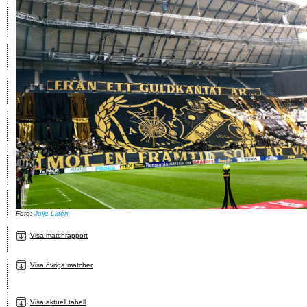
Foto:
Jojje Lidén
Visa matchrapport
Visa övriga matcher
Visa aktuell tabell