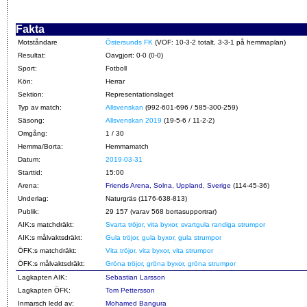
Fakta
Motståndare
Östersunds FK
(VOF: 10-3-2 totalt, 3-3-1 på hemmaplan)
Resultat:
Oavgjort: 0-0 (0-0)
Sport:
Fotboll
Kön:
Herrar
Sektion:
Representationslaget
Typ av match:
Allsvenskan
(992-601-696 / 585-300-259)
Säsong:
Allsvenskan 2019
(19-5-6 / 11-2-2)
Omgång:
1 / 30
Hemma/Borta:
Hemmamatch
Datum:
2019-03-31
Starttid:
15:00
Arena:
Friends Arena, Solna, Uppland, Sverige
(114-45-36)
Underlag:
Naturgräs (1176-638-813)
Publik:
29 157 (varav 568 bortasupportrar)
AIK:s matchdräkt:
Svarta tröjor, vita byxor, svartgula randiga strumpor
AIK:s målvaktsdräkt:
Gula tröjor, gula byxor, gula strumpor
ÖFK:s matchdräkt:
Vita tröjor, vita byxor, vita strumpor
ÖFK:s målvaktsdräkt:
Gröna tröjor, gröna byxor, gröna strumpor
Lagkapten AIK:
Sebastian Larsson
Lagkapten ÖFK:
Tom Pettersson
Inmarsch ledd av:
Mohamed Bangura