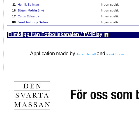
11
Henrik Bellman
Ingen speltid
16
Sixten Mohlin (mv)
Ingen speltid
17
Curtis Edwards
Ingen speltid
88
Jerell Anthony Sellars
Ingen speltid
Filmklipp från Fotbollskanalen / TV4Play
Application made by
and
Johan Jentell
Patrik Bodin