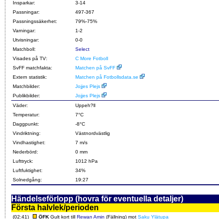
Insparkar:
3-14
Passningar:
497-367
Passningssäkerhet:
79%-75%
Varningar:
1-2
Utvisningar:
0-0
Matchboll:
Select
Visades på TV:
C More Fotboll
SvFF matchfakta:
Matchen på SvFF
Extern statistik:
Matchen på Fotbollsdata.se
Matchbilder:
Jojjes Plejs
Publikbilder:
Jojjes Plejs
Väder:
Uppeh?ll
Temperatur:
7°C
Daggpunkt:
-8°C
Vindriktning:
Västnordvästlig
Vindhastighet:
7 m/s
Nederbörd:
0 mm
Lufttryck:
1012 hPa
Luftfuktighet:
34%
Solnedgång:
19:27
Händelseförlopp (hovra för eventuella detaljer)
Första halvlek/perioden
(02:41)
ÖFK
Gult kort till
Rewan Amin
(Fällning) mot
Saku Ylätupa