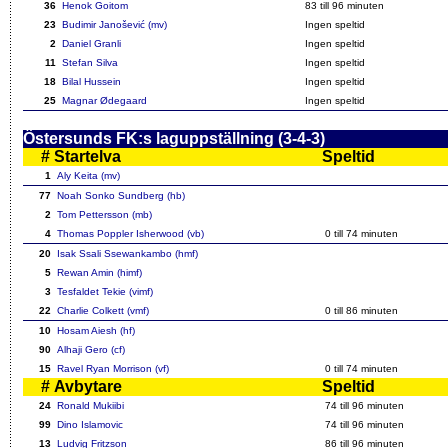
36
Henok Goitom
83
till 96 minuten
23
Budimir Janošević (mv)
Ingen speltid
2
Daniel Granli
Ingen speltid
11
Stefan Silva
Ingen speltid
18
Bilal Hussein
Ingen speltid
25
Magnar Ødegaard
Ingen speltid
Östersunds FK:s laguppställning (3-4-3)
#
Startelva
Speltid
1
Aly Keita (mv)
77
Noah Sonko Sundberg (hb)
2
Tom Pettersson (mb)
4
Thomas Poppler Isherwood (vb)
0 till
74
minuten
20
Isak Ssali Ssewankambo (hmf)
5
Rewan Amin (himf)
3
Tesfaldet Tekie (vimf)
22
Charlie Colkett (vmf)
0 till
86
minuten
10
Hosam Aiesh (hf)
90
Alhaji Gero (cf)
15
Ravel Ryan Morrison (vf)
0 till
74
minuten
#
Avbytare
Speltid
24
Ronald Mukiibi
74
till 96 minuten
99
Dino Islamovic
74
till 96 minuten
13
Ludvig Fritzson
86
till 96 minuten