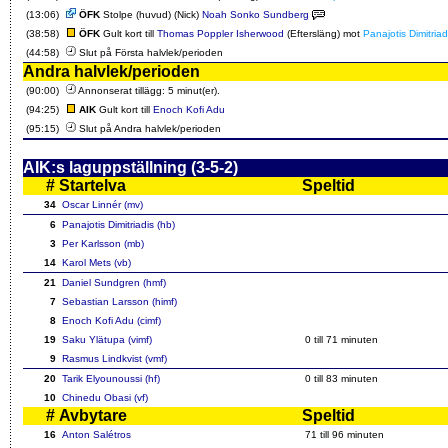
(13:06)
ÖFK
Stolpe (huvud) (Nick)
Noah Sonko Sundberg
(38:58)
ÖFK
Gult kort till
Thomas Poppler Isherwood
(Eftersläng) mot
Panajotis Dimitriad
(44:58)
Slut på Första halvlek/perioden
Andra halvlek/perioden
(90:00)
Annonserat tillägg: 5 minut(er).
(94:25)
AIK
Gult kort till
Enoch Kofi Adu
(95:15)
Slut på Andra halvlek/perioden
AIK:s laguppställning (3-5-2)
#
Startelva
Speltid
34
Oscar Linnér (mv)
6
Panajotis Dimitriadis (hb)
3
Per Karlsson (mb)
14
Karol Mets (vb)
21
Daniel Sundgren (hmf)
7
Sebastian Larsson (himf)
8
Enoch Kofi Adu (cimf)
19
Saku Ylätupa (vimf)
0 till
71
minuten
9
Rasmus Lindkvist (vmf)
20
Tarik Elyounoussi (hf)
0 till
83
minuten
10
Chinedu Obasi (vf)
#
Avbytare
Speltid
16
Anton Salétros
71
till 96 minuten