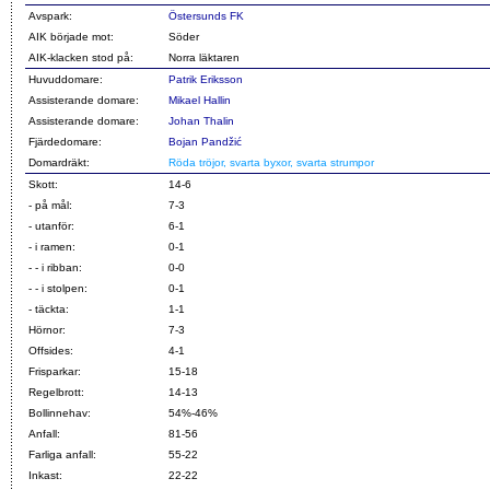
Avspark:
Östersunds FK
AIK började mot:
Söder
AIK-klacken stod på:
Norra läktaren
Huvuddomare:
Patrik Eriksson
Assisterande domare:
Mikael Hallin
Assisterande domare:
Johan Thalin
Fjärdedomare:
Bojan Pandžić
Domardräkt:
Röda tröjor, svarta byxor, svarta strumpor
Skott:
14-6
- på mål:
7-3
- utanför:
6-1
- i ramen:
0-1
- - i ribban:
0-0
- - i stolpen:
0-1
- täckta:
1-1
Hörnor:
7-3
Offsides:
4-1
Frisparkar:
15-18
Regelbrott:
14-13
Bollinnehav:
54%-46%
Anfall:
81-56
Farliga anfall:
55-22
Inkast:
22-22