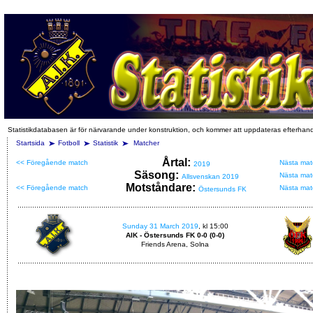
Statistikdatabasen är för närvarande under konstruktion, och kommer att uppdateras efterhan
Startsida
Fotboll
Statistik
Matcher
Årtal:
<< Föregående match
Nästa mat
2019
Säsong:
Nästa mat
Allsvenskan 2019
Motståndare:
<< Föregående match
Nästa mat
Östersunds FK
Sunday 31 March 2019
, kl 15:00
AIK - Östersunds FK 0-0 (0-0)
Friends Arena, Solna