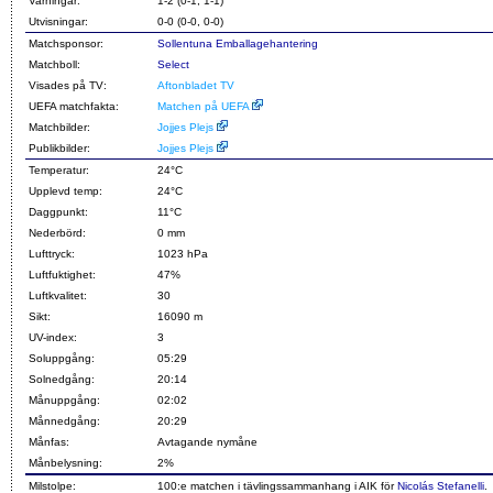
Varningar:
1-2 (0-1, 1-1)
Utvisningar:
0-0 (0-0, 0-0)
Matchsponsor:
Sollentuna Emballagehantering
Matchboll:
Select
Visades på TV:
Aftonbladet TV
UEFA matchfakta:
Matchen på UEFA
Matchbilder:
Jojjes Plejs
Publikbilder:
Jojjes Plejs
Temperatur:
24°C
Upplevd temp:
24°C
Daggpunkt:
11°C
Nederbörd:
0 mm
Lufttryck:
1023 hPa
Luftfuktighet:
47%
Luftkvalitet:
30
Sikt:
16090 m
UV-index:
3
Soluppgång:
05:29
Solnedgång:
20:14
Månuppgång:
02:02
Månnedgång:
20:29
Månfas:
Avtagande nymåne
Månbelysning:
2%
Milstolpe:
100:e matchen i tävlingssammanhang i AIK för
Nicolás Stefanelli
.