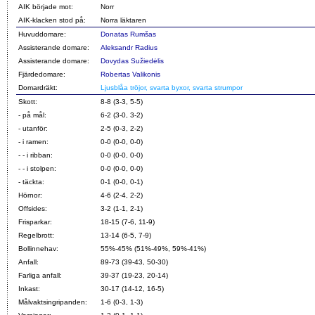
AIK började mot:
Norr
AIK-klacken stod på:
Norra läktaren
Huvuddomare:
Donatas Rumšas
Assisterande domare:
Aleksandr Radius
Assisterande domare:
Dovydas Sužiedėlis
Fjärdedomare:
Robertas Valikonis
Domardräkt:
Ljusblåa tröjor, svarta byxor, svarta strumpor
Skott:
8-8 (3-3, 5-5)
- på mål:
6-2 (3-0, 3-2)
- utanför:
2-5 (0-3, 2-2)
- i ramen:
0-0 (0-0, 0-0)
- - i ribban:
0-0 (0-0, 0-0)
- - i stolpen:
0-0 (0-0, 0-0)
- täckta:
0-1 (0-0, 0-1)
Hörnor:
4-6 (2-4, 2-2)
Offsides:
3-2 (1-1, 2-1)
Frisparkar:
18-15 (7-6, 11-9)
Regelbrott:
13-14 (6-5, 7-9)
Bollinnehav:
55%-45% (51%-49%, 59%-41%)
Anfall:
89-73 (39-43, 50-30)
Farliga anfall:
39-37 (19-23, 20-14)
Inkast:
30-17 (14-12, 16-5)
Målvaktsingripanden:
1-6 (0-3, 1-3)