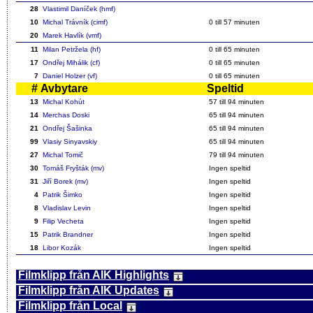
28
Vlastimil Daníček (hmf)
10
Michal Trávník (cimf)
0 till
57
minuten
20
Marek Havlík (vmf)
11
Milan Petržela (hf)
0 till 65 minuten
17
Ondřej Mihálik (cf)
0 till
65
minuten
7
Daniel Holzer (vf)
0 till
65
minuten
#
Avbytare
Speltid
13
Michal Kohút
57
till 94 minuten
14
Merchas Doski
65
till 94 minuten
21
Ondřej Šašinka
65
till 94 minuten
99
Vlasiy Sinyavskiy
65 till 94 minuten
27
Michal Tomič
79 till 94 minuten
30
Tomáš Fryšták (mv)
Ingen speltid
31
Jiří Borek (mv)
Ingen speltid
4
Patrik Šimko
Ingen speltid
8
Vladislav Levin
Ingen speltid
9
Filip Vecheta
Ingen speltid
15
Patrik Brandner
Ingen speltid
18
Libor Kozák
Ingen speltid
Filmklipp från AIK Highlights
Filmklipp från AIK Updates
Filmklipp från Local