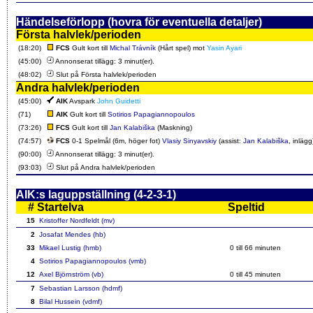
Händelseförlopp (hovra för eventuella detaljer)
Första halvlek/perioden
(18:20)
FCS
Gult kort till
Michal Trávník
(Hårt spel) mot
Yasin Ayari
(45:00)
Annonserat tillägg: 3 minut(er).
(48:02)
Slut på Första halvlek/perioden
Andra halvlek/perioden
(45:00)
AIK
Avspark
John Guidetti
(71)
AIK
Gult kort till
Sotirios Papagiannopoulos
(73:26)
FCS
Gult kort till
Jan Kalabiška
(Maskning)
(74:57)
FCS
0-1 Spelmål (6m, höger fot)
Vlasiy Sinyavskiy
(assist:
Jan Kalabiška
, inlägg
(90:00)
Annonserat tillägg: 3 minut(er).
(93:03)
Slut på Andra halvlek/perioden
AIK:s laguppställning (4-2-3-1)
#
Startelva
Speltid
15
Kristoffer Nordfeldt (mv)
2
Josafat Mendes (hb)
33
Mikael Lustig (hmb)
0 till
66
minuten
4
Sotirios Papagiannopoulos (vmb)
12
Axel Björnström (vb)
0 till
45
minuten
7
Sebastian Larsson (hdmf)
8
Bilal Hussein (vdmf)