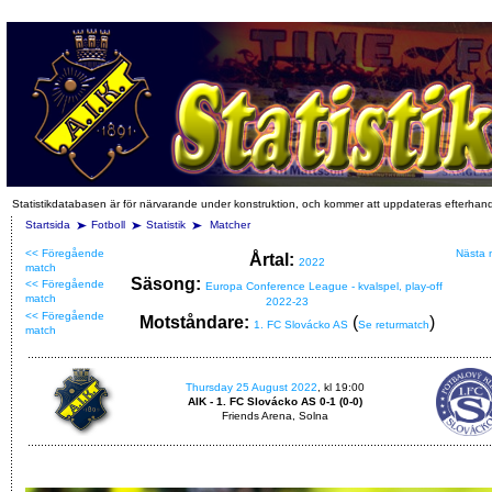
Statistikdatabasen är för närvarande under konstruktion, och kommer att uppdateras efterhan
Startsida
Fotboll
Statistik
Matcher
<< Föregående
Nästa 
Årtal:
2022
match
Säsong:
<< Föregående
Europa Conference League - kvalspel, play-off
match
2022-23
<< Föregående
Motståndare:
(
)
1. FC Slovácko AS
Se returmatch
match
Thursday 25 August 2022
, kl 19:00
AIK - 1. FC Slovácko AS 0-1 (0-0)
Friends Arena, Solna