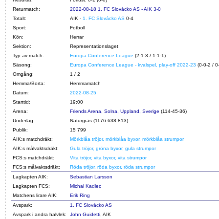
Returmatch:
2022-08-18 1. FC Slovácko AS - AIK 3-0
Totalt:
AIK -
1. FC Slovácko AS
0-4
Sport:
Fotboll
Kön:
Herrar
Sektion:
Representationslaget
Typ av match:
Europa Conference League
(2-1-3 / 1-1-1)
Säsong:
Europa Conference League - kvalspel, play-off 2022-23
(0-0-2 / 0
Omgång:
1 / 2
Hemma/Borta:
Hemmamatch
Datum:
2022-08-25
Starttid:
19:00
Arena:
Friends Arena, Solna, Uppland, Sverige
(114-45-36)
Underlag:
Naturgräs (1176-638-813)
Publik:
15 799
AIK:s matchdräkt:
Mörkblåa tröjor, mörkblåa byxor, mörkblåa strumpor
AIK:s målvaktsdräkt:
Gula tröjor, gröna byxor, gula strumpor
FCS:s matchdräkt:
Vita tröjor, vita byxor, vita strumpor
FCS:s målvaktsdräkt:
Röda tröjor, röda byxor, röda strumpor
Lagkapten AIK:
Sebastian Larsson
Lagkapten FCS:
Michal Kadlec
Matchens lirare AIK:
Erik Ring
Avspark:
1. FC Slovácko AS
Avspark i andra halvlek:
John Guidetti
, AIK