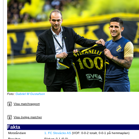
Foto:
Gabriel M Gustafson
Visa matchrapport
Visa övriga matcher
Fakta
Motståndare
1. FC Slovácko AS
(VOF: 0-0-2 totalt, 0-0-1 på hemmaplan)
Resultat:
Förlust: 0-1 (0-0)