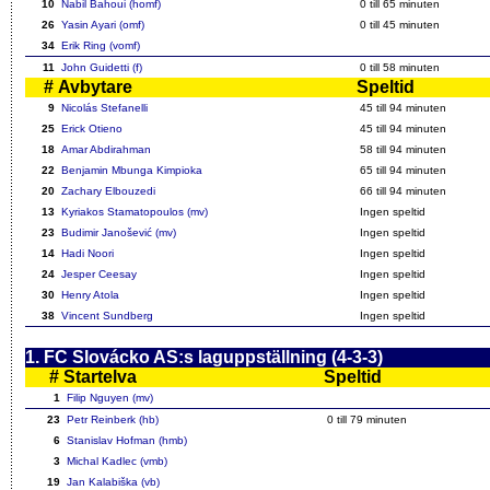
10
Nabil Bahoui (homf)
0 till
65
minuten
26
Yasin Ayari (omf)
0 till
45
minuten
34
Erik Ring (vomf)
11
John Guidetti (f)
0 till
58
minuten
#
Avbytare
Speltid
9
Nicolás Stefanelli
45
till 94 minuten
25
Erick Otieno
45
till 94 minuten
18
Amar Abdirahman
58
till 94 minuten
22
Benjamin Mbunga Kimpioka
65
till 94 minuten
20
Zachary Elbouzedi
66
till 94 minuten
13
Kyriakos Stamatopoulos (mv)
Ingen speltid
23
Budimir Janošević (mv)
Ingen speltid
14
Hadi Noori
Ingen speltid
24
Jesper Ceesay
Ingen speltid
30
Henry Atola
Ingen speltid
38
Vincent Sundberg
Ingen speltid
1. FC Slovácko AS:s laguppställning (4-3-3)
#
Startelva
Speltid
1
Filip Nguyen (mv)
23
Petr Reinberk (hb)
0 till 79 minuten
6
Stanislav Hofman (hmb)
3
Michal Kadlec (vmb)
19
Jan Kalabiška (vb)