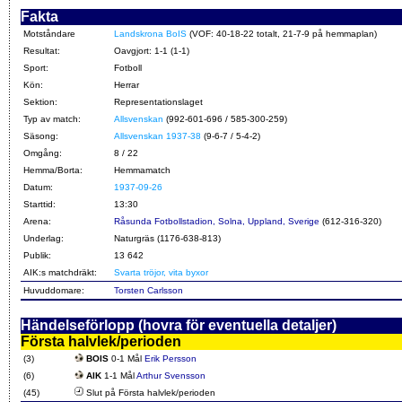
Fakta
Motståndare
Landskrona BoIS
(VOF: 40-18-22 totalt, 21-7-9 på hemmaplan)
Resultat:
Oavgjort: 1-1 (1-1)
Sport:
Fotboll
Kön:
Herrar
Sektion:
Representationslaget
Typ av match:
Allsvenskan
(992-601-696 / 585-300-259)
Säsong:
Allsvenskan 1937-38
(9-6-7 / 5-4-2)
Omgång:
8 / 22
Hemma/Borta:
Hemmamatch
Datum:
1937-09-26
Starttid:
13:30
Arena:
Råsunda Fotbollstadion, Solna, Uppland, Sverige
(612-316-320)
Underlag:
Naturgräs (1176-638-813)
Publik:
13 642
AIK:s matchdräkt:
Svarta tröjor, vita byxor
Huvuddomare:
Torsten Carlsson
Händelseförlopp (hovra för eventuella detaljer)
Första halvlek/perioden
(3)
BOIS
0-1 Mål
Erik Persson
(6)
AIK
1-1 Mål
Arthur Svensson
(45)
Slut på Första halvlek/perioden