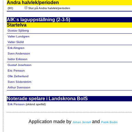
Andra halvlek/perioden
(90)
Slut på Andra halvlek/perioden
AIK:s laguppställning (2-3-5)
Startelva
Gustav Sjöberg
Valter Lundgren
Valter Sköld
Erik Almgren
Sven Andersson
Isidor Eriksson
Gustaf Josefsson
Eric Persson
Olle Zetherlund
Sven Söderström
Arthur Svensson
Noterade spelare i Landskrona BoIS
Erik Persson
(okänd speltid)
Application made by
and
Johan Jentell
Patrik Bodin