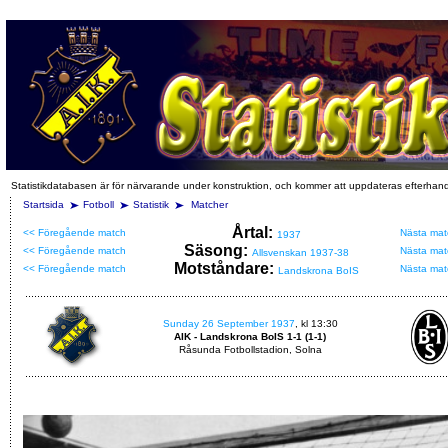
Statistikdatabasen är för närvarande under konstruktion, och kommer att uppdateras efterhan
Startsida
Fotboll
Statistik
Matcher
Årtal:
<< Föregående match
Nästa mat
1937
Säsong:
<< Föregående match
Nästa mat
Allsvenskan 1937-38
Motståndare:
<< Föregående match
Nästa mat
Landskrona BoIS
Sunday 26 September 1937
, kl 13:30
AIK - Landskrona BoIS 1-1 (1-1)
Råsunda Fotbollstadion, Solna