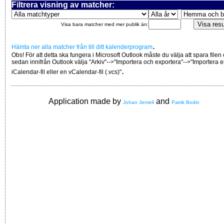
Filtrera visning av matcher:
Visa bara matcher med mer publik än:
.
Hämta ner alla matcher från till ditt kalenderprogram
Obs! För att detta ska fungera i Microsoft Outlook måste du välja att spara filen
sedan innifrån Outlook välja "Arkiv"-->"Importera och exportera"-->"Importera 
.
iCalendar-fil eller en vCalendar-fil (.vcs)"
Application made by
and
Johan Jentell
Patrik Bodin