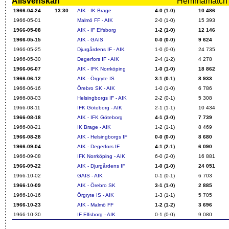
Allsvenskan
Hemmamatch i f
1966-04-24
13:30
AIK - IK Brage
4-0 (1-0)
10 486
1966-05-01
Malmö FF - AIK
2-0 (1-0)
15 393
1966-05-08
AIK - IF Elfsborg
1-2 (1-0)
12 146
1966-05-15
AIK - GAIS
0-0 (0-0)
9 624
1966-05-25
Djurgårdens IF - AIK
1-0 (0-0)
24 735
1966-05-30
Degerfors IF - AIK
2-4 (1-2)
4 278
1966-06-07
AIK - IFK Norrköping
1-0 (1-0)
18 862
1966-06-12
AIK - Örgryte IS
3-1 (0-1)
8 933
1966-06-16
Örebro SK - AIK
1-0 (1-0)
6 786
1966-08-03
Helsingborgs IF - AIK
2-2 (0-1)
5 308
1966-08-11
IFK Göteborg - AIK
2-1 (1-1)
10 434
1966-08-18
AIK - IFK Göteborg
4-1 (3-0)
7 739
1966-08-21
IK Brage - AIK
1-2 (1-1)
8 469
1966-08-28
AIK - Helsingborgs IF
0-0 (0-0)
8 680
1966-09-04
AIK - Degerfors IF
4-1 (2-1)
6 090
1966-09-08
IFK Norrköping - AIK
6-0 (2-0)
16 881
1966-09-22
AIK - Djurgårdens IF
1-0 (1-0)
24 051
1966-10-02
GAIS - AIK
0-1 (0-1)
6 703
1966-10-09
AIK - Örebro SK
3-1 (1-0)
2 885
1966-10-16
Örgryte IS - AIK
1-3 (1-1)
5 705
1966-10-23
AIK - Malmö FF
1-2 (1-2)
3 696
1966-10-30
IF Elfsborg - AIK
0-1 (0-0)
9 080