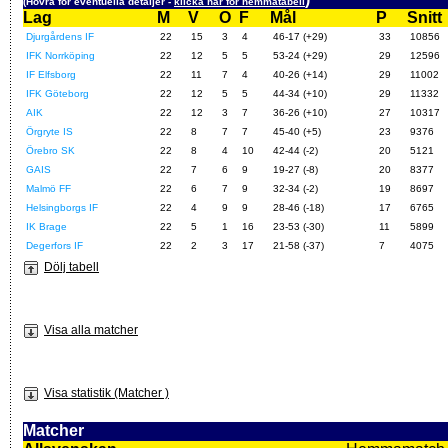
(Hovra för eventuella detaljer -
klicka här för hemmatabell
Lag
M
V
O
F
Mål
P
Snitt
Djurgårdens IF
22
15
3
4
46-17 (+29)
33
10856
IFK Norrköping
22
12
5
5
53-24 (+29)
29
12596
IF Elfsborg
22
11
7
4
40-26 (+14)
29
11002
IFK Göteborg
22
12
5
5
44-34 (+10)
29
11332
AIK
22
12
3
7
36-26 (+10)
27
10317
Örgryte IS
22
8
7
7
45-40 (+5)
23
9376
Örebro SK
22
8
4
10
42-44 (-2)
20
5121
GAIS
22
7
6
9
19-27 (-8)
20
8377
Malmö FF
22
6
7
9
32-34 (-2)
19
8697
Helsingborgs IF
22
4
9
9
28-46 (-18)
17
6765
IK Brage
22
5
1
16
23-53 (-30)
11
5899
Degerfors IF
22
2
3
17
21-58 (-37)
7
4075
Dölj tabell
Visa alla matcher
Visa statistik (Matcher )
Matcher