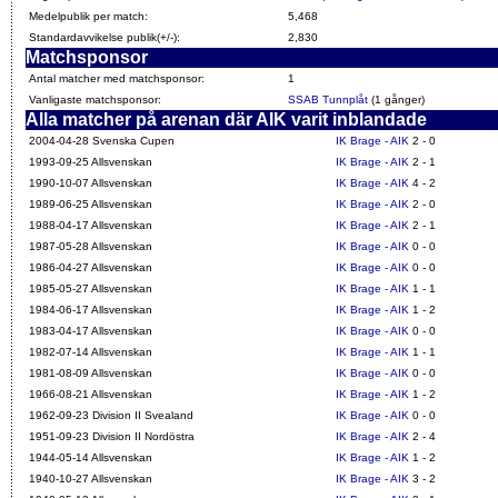
Medelpublik per match:
5,468
Standardavvikelse publik(+/-):
2,830
Matchsponsor
Antal matcher med matchsponsor:
1
Vanligaste matchsponsor:
SSAB Tunnplåt
(1 gånger)
Alla matcher på arenan där AIK varit inblandade
2004-04-28 Svenska Cupen
IK Brage - AIK
2 - 0
1993-09-25 Allsvenskan
IK Brage - AIK
2 - 1
1990-10-07 Allsvenskan
IK Brage - AIK
4 - 2
1989-06-25 Allsvenskan
IK Brage - AIK
2 - 0
1988-04-17 Allsvenskan
IK Brage - AIK
2 - 1
1987-05-28 Allsvenskan
IK Brage - AIK
0 - 0
1986-04-27 Allsvenskan
IK Brage - AIK
0 - 0
1985-05-27 Allsvenskan
IK Brage - AIK
1 - 1
1984-06-17 Allsvenskan
IK Brage - AIK
1 - 2
1983-04-17 Allsvenskan
IK Brage - AIK
0 - 0
1982-07-14 Allsvenskan
IK Brage - AIK
1 - 1
1981-08-09 Allsvenskan
IK Brage - AIK
0 - 0
1966-08-21 Allsvenskan
IK Brage - AIK
1 - 2
1962-09-23 Division II Svealand
IK Brage - AIK
0 - 0
1951-09-23 Division II Nordöstra
IK Brage - AIK
2 - 4
1944-05-14 Allsvenskan
IK Brage - AIK
1 - 2
1940-10-27 Allsvenskan
IK Brage - AIK
3 - 2