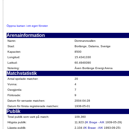
Öppna kartan i ett eget fönster
Arenainformation
Namn:
Domnarvsvallen
Stad:
Borlänge, Dalarna, Sverige
Kapacitet:
8500
Longitud:
15.4341330
Latitud:
60.4949390
Notering:
Även Borlänge Energi Arena
Matchstatistik
Antal spelade matcher:
20
Vunna:
4
Oavgjorda:
7
Förlorade:
9
Datum för senaste matchen:
2004-04-28
Datum för första registrerade matchen:
1938-05-01
Publik
Total publik som varit på match:
109,360
Högsta publik:
11,923 (
IK Brage - AIK
1939-05-29)
Lägsta publik:
2,104 (
IK Brage - AIK
1993-09-25)