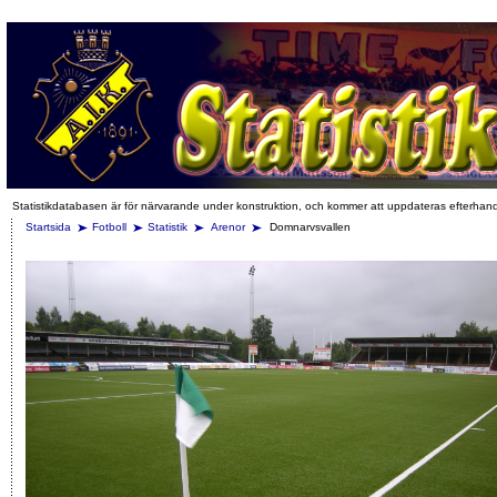
Statistikdatabasen är för närvarande under konstruktion, och kommer att uppdateras efterhan
Startsida
Fotboll
Statistik
Arenor
Domnarvsvallen