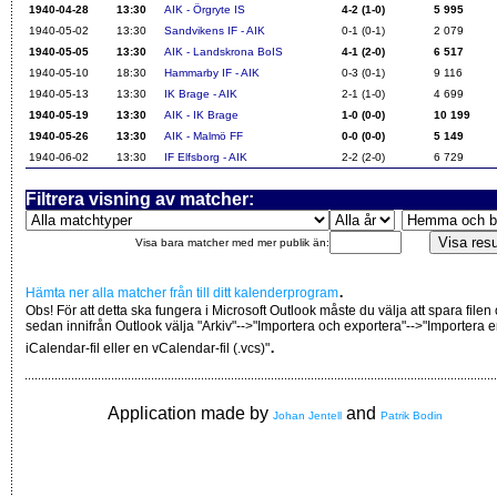
1940-04-28
13:30
AIK - Örgryte IS
4-2 (1-0)
5 995
1940-05-02
13:30
Sandvikens IF - AIK
0-1 (0-1)
2 079
1940-05-05
13:30
AIK - Landskrona BoIS
4-1 (2-0)
6 517
1940-05-10
18:30
Hammarby IF - AIK
0-3 (0-1)
9 116
1940-05-13
13:30
IK Brage - AIK
2-1 (1-0)
4 699
1940-05-19
13:30
AIK - IK Brage
1-0 (0-0)
10 199
1940-05-26
13:30
AIK - Malmö FF
0-0 (0-0)
5 149
1940-06-02
13:30
IF Elfsborg - AIK
2-2 (2-0)
6 729
Filtrera visning av matcher:
Visa bara matcher med mer publik än:
.
Hämta ner alla matcher från till ditt kalenderprogram
Obs! För att detta ska fungera i Microsoft Outlook måste du välja att spara filen
sedan innifrån Outlook välja "Arkiv"-->"Importera och exportera"-->"Importera 
.
iCalendar-fil eller en vCalendar-fil (.vcs)"
Application made by
and
Johan Jentell
Patrik Bodin