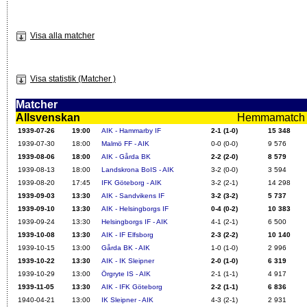
Visa alla matcher
Visa statistik (Matcher )
Matcher
Allsvenskan
Hemmamatch i f
1939-07-26
19:00
AIK - Hammarby IF
2-1 (1-0)
15 348
1939-07-30
18:00
Malmö FF - AIK
0-0 (0-0)
9 576
1939-08-06
18:00
AIK - Gårda BK
2-2 (2-0)
8 579
1939-08-13
18:00
Landskrona BoIS - AIK
3-2 (0-0)
3 594
1939-08-20
17:45
IFK Göteborg - AIK
3-2 (2-1)
14 298
1939-09-03
13:30
AIK - Sandvikens IF
3-2 (3-2)
5 737
1939-09-10
13:30
AIK - Helsingborgs IF
0-4 (0-2)
10 383
1939-09-24
13:30
Helsingborgs IF - AIK
4-1 (2-1)
6 500
1939-10-08
13:30
AIK - IF Elfsborg
2-3 (2-2)
10 140
1939-10-15
13:00
Gårda BK - AIK
1-0 (1-0)
2 996
1939-10-22
13:30
AIK - IK Sleipner
2-0 (1-0)
6 319
1939-10-29
13:00
Örgryte IS - AIK
2-1 (1-1)
4 917
1939-11-05
13:30
AIK - IFK Göteborg
2-2 (1-1)
6 836
1940-04-21
13:00
IK Sleipner - AIK
4-3 (2-1)
2 931