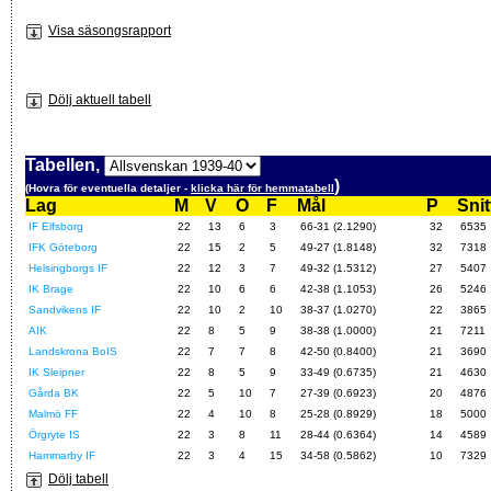
Visa säsongsrapport
Dölj aktuell tabell
Tabellen,
)
(Hovra för eventuella detaljer -
klicka här för hemmatabell
Lag
M
V
O
F
Mål
P
Snit
IF Elfsborg
22
13
6
3
66-31 (2.1290)
32
6535
IFK Göteborg
22
15
2
5
49-27 (1.8148)
32
7318
Helsingborgs IF
22
12
3
7
49-32 (1.5312)
27
5407
IK Brage
22
10
6
6
42-38 (1.1053)
26
5246
Sandvikens IF
22
10
2
10
38-37 (1.0270)
22
3865
AIK
22
8
5
9
38-38 (1.0000)
21
7211
Landskrona BoIS
22
7
7
8
42-50 (0.8400)
21
3690
IK Sleipner
22
8
5
9
33-49 (0.6735)
21
4630
Gårda BK
22
5
10
7
27-39 (0.6923)
20
4876
Malmö FF
22
4
10
8
25-28 (0.8929)
18
5000
Örgryte IS
22
3
8
11
28-44 (0.6364)
14
4589
Hammarby IF
22
3
4
15
34-58 (0.5862)
10
7329
Dölj tabell