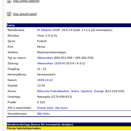
Visa övriga matcher
Visa aktuell tabell
Fakta
Motståndare
IK Sleipner
(VOF: 26-5-13 totalt, 17-1-2 på hemmaplan)
Resultat:
Vinst: 2-0 (1-0)
Sport:
Fotboll
Kön:
Herrar
Sektion:
Representationslaget
Typ av match:
Allsvenskan
(992-601-696 / 585-300-259)
Säsong:
Allsvenskan 1939-40
(8-5-9 / 6-3-2)
Omgång:
11 / 22
Hemma/Borta:
Hemmamatch
Datum:
1939-10-22
Starttid:
13:30
Arena:
Råsunda Fotbollstadion, Solna, Uppland, Sverige
(612-316-320)
Underlag:
Naturgräs (1176-638-813)
Publik:
6 319
AIK:s matchdräkt:
Svarta tröjor, vita byxor
Huvuddomare:
Nils Holm
Händelseförlopp (hovra för eventuella detaljer)
Första halvlek/perioden