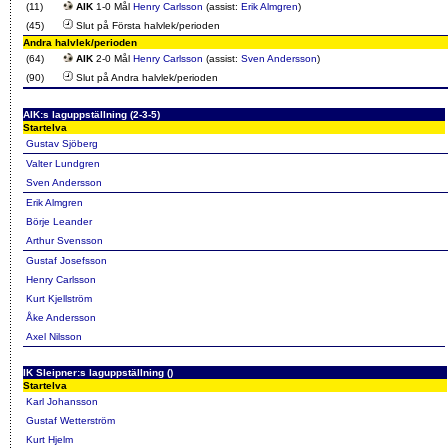
(11)
AIK
1-0 Mål
Henry Carlsson
(assist:
Erik Almgren
)
(45)
Slut på Första halvlek/perioden
Andra halvlek/perioden
(64)
AIK
2-0 Mål
Henry Carlsson
(assist:
Sven Andersson
)
(90)
Slut på Andra halvlek/perioden
AIK:s laguppställning (2-3-5)
Startelva
Gustav Sjöberg
Valter Lundgren
Sven Andersson
Erik Almgren
Börje Leander
Arthur Svensson
Gustaf Josefsson
Henry Carlsson
Kurt Kjellström
Åke Andersson
Axel Nilsson
IK Sleipner:s laguppställning ()
Startelva
Karl Johansson
Gustaf Wetterström
Kurt Hjelm