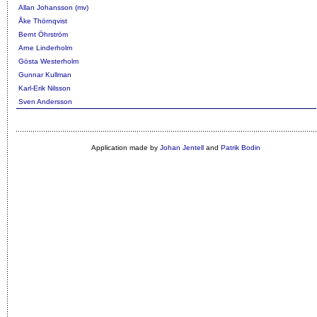
Allan Johansson (mv)
Åke Thörnqvist
Bernt Öhrström
Arne Linderholm
Gösta Westerholm
Gunnar Kullman
Karl-Erik Nilsson
Sven Andersson
Application made by
Johan Jentell
and
Patrik Bodin