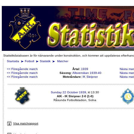
Statistikdatabasen är för närvarande under konstruktion, och kommer att uppdateras efterhan
Startsida
Fotboll
Statistik
Matcher
<< Föregående match
Årtal:
1939
Nästa mat
<< Föregående match
Säsong:
Allsvenskan 1939-40
Nästa mat
<< Föregående match
Motståndare:
IK Sleipner
Nästa mat
Sunday 22 October 1939
, kl 13:30
AIK - IK Sleipner 2-0 (1-0)
Råsunda Fotbollstadion, Solna
Visa matchrapport