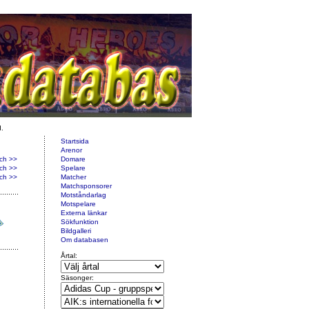
d.
Startsida
Arenor
ch >>
Domare
ch >>
Spelare
ch >>
Matcher
Matchsponsorer
Motståndarlag
Motspelare
Externa länkar
Sökfunktion
Bildgalleri
Om databasen
Årtal:
Säsonger: