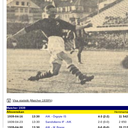
Visa statistik (Matcher 1939%)
Matcher 1939
Allsvenskan
Hemmamatch
1939-04-16
13:30
AIK - Örgryte IS
4-3 (2-2)
11 542
1939-04-23
13:30
Sandvikens IF - AIK
2-0 (0-0)
2 650
1939-04-30
13:30
AIK - IK Brage
0-0 (0-0)
20 21