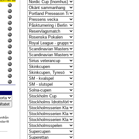
 i fet stil
7
nnifrån
dar-fil