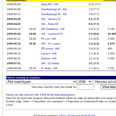
Vänskapsmatch
Hemmamatch
1939-00-00
Heby AIF - AIK
0-11 (?-?)
1939-00-00
Sundbybergs IK - AIK
1-5 (?-?)
1939-03-12
Sundbybergs IK - AIK
1-9 (?-?)
1939-03-26
AIK - Värtans IK
0-1 (?-?)
1939-04-02
AIK - Årsta SK
8-3 (?-?)
1939-04-10
13:45
IFK Eskilstuna - AIK
2-2 (1-1)
3 140
1939-05-26
19:00
AIK - Liverpool FC
2-0 (0-0)
10 08
1939-06-11
19:00
FK Lyn - AIK
3-2 (3-0)
4 000
1939-06-16
19:30
AIK - FC Luzern
1-2 (1-2)
2 973
1939-06-19
ŠŠ Kovas - AIK
2-5 (1-3)
400
1939-06-20
Litauen - AIK
1-1 (0-1)
2 000
1939-06-22
Estland - AIK
2-1 (2-1)
2 000
1939-07-21
AIK - IS Halmia
3-1 (?-?)
1939-08-08
18:45
IF Vesta - AIK
1-7 (0-1)
1 511
Filtrera visning av matcher:
Visa bara matcher med mer publik än:
Hämta ner alla matcher från 1939 till ditt kalenderprogram
.
Obs! För att detta ska fungera i Microsoft Outlook måste du välja att spara filen och sedan i
Outlook välja "Arkiv"-->"Importera och exportera"-->"Importera en iCalendar-fil eller en vCalen
(.vcs)"
.
Application made by
Johan Jentell
and
Patrik Bodin