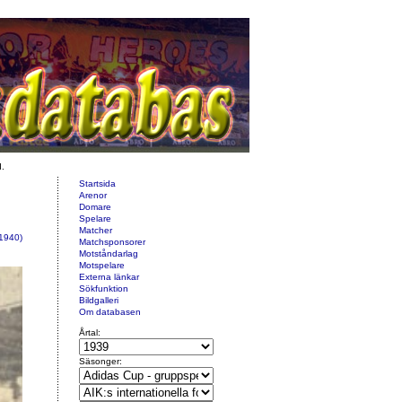
d.
Startsida
Arenor
Domare
Spelare
Matcher
(1940)
Matchsponsorer
Motståndarlag
Motspelare
Externa länkar
Sökfunktion
Bildgalleri
Om databasen
Årtal:
Säsonger: