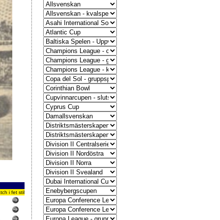
 i fet stil
2