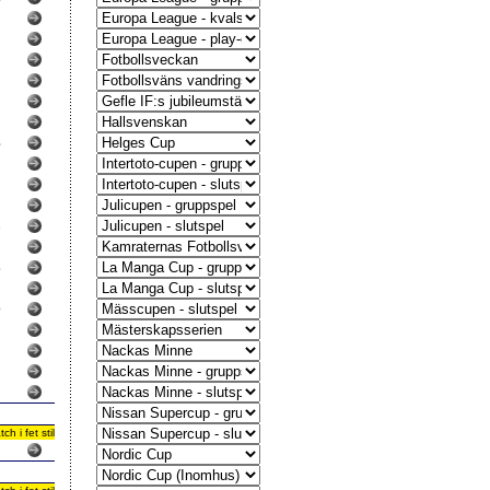
8
8
3
0
 i fet stil