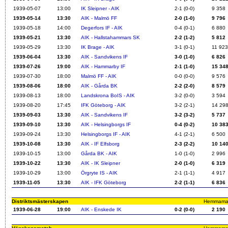
1939-05-07
13:00
IK Sleipner - AIK
2-1 (0-0)
9 358
1939-05-14
13:30
AIK - Malmö FF
2-0 (1-0)
9 796
1939-05-18
14:00
Degerfors IF - AIK
0-4 (0-1)
6 880
1939-05-21
13:30
AIK - Hallstahammars SK
2-2 (1-2)
5 812
1939-05-29
13:30
IK Brage - AIK
3-1 (0-1)
11 923
1939-06-04
13:30
AIK - Sandvikens IF
3-0 (1-0)
6 826
1939-07-26
19:00
AIK - Hammarby IF
2-1 (1-0)
15 34
1939-07-30
18:00
Malmö FF - AIK
0-0 (0-0)
9 576
1939-08-06
18:00
AIK - Gårda BK
2-2 (2-0)
8 579
1939-08-13
18:00
Landskrona BoIS - AIK
3-2 (0-0)
3 594
1939-08-20
17:45
IFK Göteborg - AIK
3-2 (2-1)
14 29
1939-09-03
13:30
AIK - Sandvikens IF
3-2 (3-2)
5 737
1939-09-10
13:30
AIK - Helsingborgs IF
0-4 (0-2)
10 38
1939-09-24
13:30
Helsingborgs IF - AIK
4-1 (2-1)
6 500
1939-10-08
13:30
AIK - IF Elfsborg
2-3 (2-2)
10 14
1939-10-15
13:00
Gårda BK - AIK
1-0 (1-0)
2 996
1939-10-22
13:30
AIK - IK Sleipner
2-0 (1-0)
6 319
1939-10-29
13:00
Örgryte IS - AIK
2-1 (1-1)
4 917
1939-11-05
13:30
AIK - IFK Göteborg
2-2 (1-1)
6 836
Distriktsmästerskapen
Hemmamatch
1939-06-28
19:00
AIK - Enskede IK
0-2 (0-0)
2 190